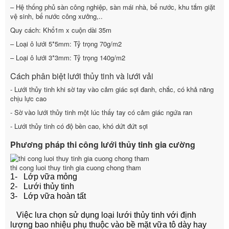
– Hệ thống phủ sàn công nghiệp, sàn mái nhà, bể nước, khu tắm giặt
vệ sinh, bể nước công xưởng,..
Quy cách: Khổ1m x cuộn dài 35m
– Loại ô lưới 5*5mm: Tỷ trọng 70g/m2
– Loại ô lưới 3*3mm: Tỷ trọng 140g/m2
Cách phân biệt lưới thủy tinh và lưới vải
- Lưới thủy tinh khi sờ tay vào cảm giác sợi đanh, chắc, có khả năng
chịu lực cao
- Sờ vào lưới thủy tinh một lúc thấy tay có cảm giác ngứa ran
- Lưới thủy tinh có độ bền cao, khó dứt đứt sợi
Phương pháp thi công lưới thủy tinh gia cường
thi cong luoi thuy tinh gia cuong chong tham
1- Lớp vữa mỏng
2- Lưới thủy tinh
3- Lớp vữa hoàn tất
Việc lưa chọn sử dụng loại lưới thủy tinh với định
lượng bao nhiệu phụ thuộc vào bề mặt vữa tô dày hay