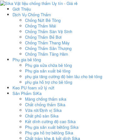
Giới Thiệu
Dịch Vụ Chống Thấm
Chống Nứt Bê Tông
Chống Thấm Mái
Chống Thấm Sàn Vệ Sinh
Chống Thấm Bể Bơi
Chống Thấm Thang Máy
Chống Thấm Sân Thượng
Chống Thấm Tầng Hầm
Phụ gia bê tông
Phụ gia sửa chữa bê tông
Phụ gia sản xuất bê tông
phụ gia tăng cường độ bền lâu cho bê tông
phụ gia hỗ trợ cho bê tông
Keo PU foam xử lý nứt
Sản Phẩm SiKa
Màng chống thấm sika
Chất chống thấm Sika
Vữa rót/Định vị Sika
Chất phủ sàn Sika
Kết dính cường độ cao Sika
Phụ gia sản xuất bêtông Sika
Phụ gia hỗ trợ bêtông Sika
Chất trám khe & kết dính Sika