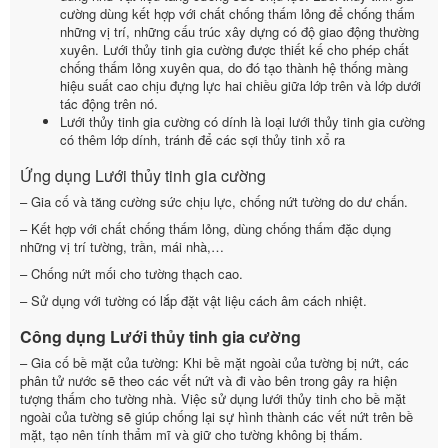
cường dùng kết hợp với chất chống thấm lỏng để chống thấm
những vị trí, những cấu trúc xây dựng có độ giao động thường
xuyên. Lưới thủy tinh gia cường được thiết kế cho phép chất
chống thấm lỏng xuyên qua, do đó tạo thành hệ thống màng
hiệu suất cao chịu đựng lực hai chiều giữa lớp trên và lớp dưới
tác động trên nó.
Lưới thủy tinh gia cường có dính là loại lưới thủy tinh gia cường
có thêm lớp dính, tránh để các sợi thủy tinh xổ ra
Ứng dụng Lưới thủy tinh gia cường
– Gia cố và tăng cường sức chịu lực, chống nứt tường do dư chấn.
– Kết hợp với chất chống thấm lỏng, dùng chống thấm đặc dụng
những vị trí tường, trần, mái nhà,…
– Chống nứt mối cho tường thạch cao.
– Sử dụng với tường có lắp đặt vật liệu cách âm cách nhiệt.
Công dụng Lưới thủy tinh gia cường
– Gia cố bề mặt của tường: Khi bề mặt ngoài của tường bị nứt, các
phân tử nước sẽ theo các vết nứt và đi vào bên trong gây ra hiện
tượng thấm cho tường nhà. Việc sử dụng lưới thủy tinh cho bề mặt
ngoài của tường sẽ giúp chống lại sự hình thành các vết nứt trên bề
mặt, tạo nên tính thẩm mĩ và giữ cho tường không bị thấm.