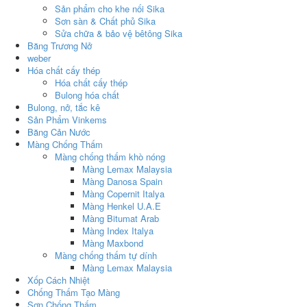
Sản phẩm cho khe nối Sika
Sơn sàn & Chất phủ Sika
Sửa chữa & bảo vệ bêtông Sika
Băng Trương Nở
weber
Hóa chất cấy thép
Hóa chất cấy thép
Bulong hóa chất
Bulong, nở, tắc kê
Sản Phẩm Vinkems
Băng Cản Nước
Màng Chống Thấm
Màng chống thấm khò nóng
Màng Lemax Malaysia
Màng Danosa Spain
Màng Copernit Italya
Màng Henkel U.A.E
Màng Bitumat Arab
Màng Index Italya
Màng Maxbond
Màng chống thấm tự dính
Màng Lemax Malaysia
Xốp Cách Nhiệt
Chống Thấm Tạo Màng
Sơn Chống Thấm