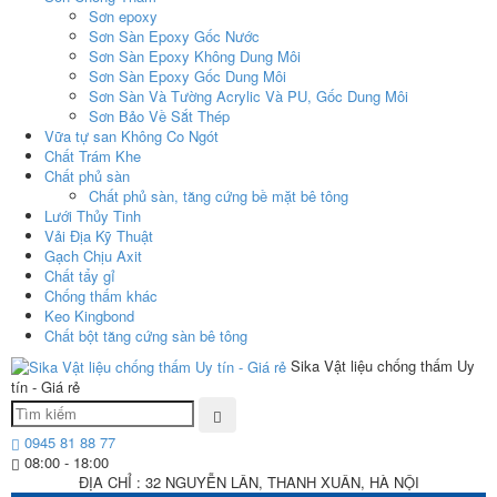
Sơn epoxy
Sơn Sàn Epoxy Gốc Nước
Sơn Sàn Epoxy Không Dung Môi
Sơn Sàn Epoxy Gốc Dung Môi
Sơn Sàn Và Tường Acrylic Và PU, Gốc Dung Môi
Sơn Bảo Về Sắt Thép
Vữa tự san Không Co Ngót
Chất Trám Khe
Chất phủ sàn
Chất phủ sàn, tăng cứng bề mặt bê tông
Lưới Thủy Tinh
Vải Địa Kỹ Thuật
Gạch Chịu Axit
Chất tẩy gỉ
Chống thấm khác
Keo Kingbond
Chất bột tăng cứng sàn bê tông
Sika Vật liệu chống thấm Uy
tín - Giá rẻ
0945 81 88 77
08:00 - 18:00
ĐỊA CHỈ : 32 NGUYỄN LÂN, THANH XUÂN, HÀ NỘI