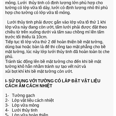
mỏng. Lưới thủy tinh có định lượng lớn phù hợp cho
tường có lớp vữa tô dày, lưới có định lượng nhỏ thì phù
hợp cho tường có lớp vữa tô mỏng.
Lưới thủy tinh phải được gắn vào lớp vữa tô thứ 1 khi
lớp vữa này đang còn ướt, tấm lưới phải được đặt theo
chiều từ trên xuống dưới và tấm sau chồng mí lên tấm
trước tối thiểu là 10cm.
Tiếp tục tô lớp vữa thứ 2 để hoàn thiện bề mặt tường,
dùng bai hoặc bàn là để thi công tạo mặt phẳng cho bề
mặt tường, lúc này lớp lưới thủy tinh đã hoàn toàn bị che
phủ.
Tránh tác động lên bề mặt tường cho đến khi bề mặt
tường khô hẳn nhằm tránh sự tạo vết nứt và
xủi bọt khí khi bề mặt tường còn ướt.
I- SỬ DỤNG VỚI TƯỜNG CÓ LẮP ĐẶT VẬT LIỆU
CÁCH ÂM CÁCH NHIỆT
1- Tường gạch
2- Lớp vật liệu cách nhiệt
3- Lớp vữa mỏng
4- Lưới thủy tinh
5- Lớp vữa hoàn thiện