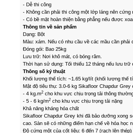
- Dễ thi công
- Không cần phải thi công một lớp láng nên cứng
- Có bề mặt hoàn thiện bằng phẳng nếu được xo
Thông tin về sản phẩm
Dạng: Bột
Màu: xám. Nếu có nhu cầu về các mầu cần phải đặ
Đóng gói: Bao 25kg
Lưu trữ: Nơi khô mát, có bóng râm.
Thời hạn sử dụng: Tối thiểu 12 tháng nếu lưu tr
Thông số ký thuật
Khối lượng thể tích: ~1.65 kg/lít (khối lượng thể 
Mật độ tiêu thụ: 3.0-6 kg Sikafloor Chapdur Grey
2
- 4 kg.m
cho khu vực chịu trọng tải thông thườn
2
- 5 - 6 kg/m
cho khu vực chịu trọng tải nặng
Khả năng kháng hóa chất
Sikafloor Chapdur Grey khi đã bảo dưỡng xong 
cao. Sàn sẽ có những điểm hạn chế về hóa học 
Độ cứng một của cốt liệu: 6 đến 7 (rạch lên thép)