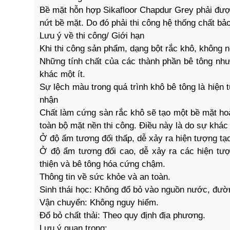
Bề mặt hỗn hợp Sikafloor Chapdur Grey phải đượ
nứt bề mặt. Do đó phải thi công hệ thống chất b
Lưu ý về thi công/ Giới hạn
Khi thi công sản phẩm, dạng bột rắc khô, không n
Những tính chất của các thành phần bê tông nh
khác một ít.
Sự lệch màu trong quá trình khô bê tông là hiện
nhận
Chất làm cứng sàn rắc khô sẽ tạo một bề mặt ho
toàn bộ mặt nền thi công. Điều này là do sự khá
Ở độ ẩm tương đối thấp, dễ xảy ra hiện tượng tạ
Ở độ ẩm tương đối cao, dễ xảy ra các hiện tư
thiện và bê tông hóa cứng chậm.
Thông tin về sức khỏe và an toàn.
Sinh thái học: Không đổ bỏ vào nguồn nước, đư
Vận chuyển: Không nguy hiểm.
Đổ bỏ chất thải: Theo quy định địa phương.
Lưu ý quan trọng: