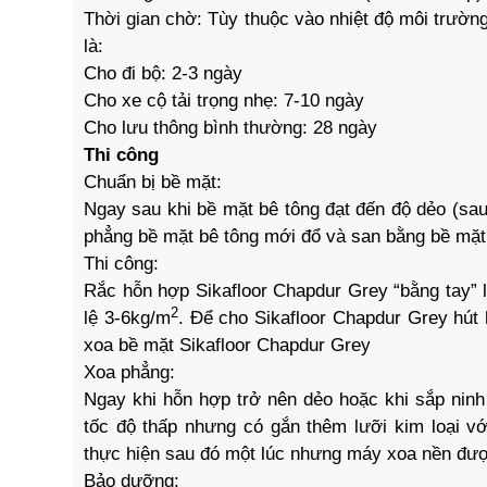
Thời gian chờ: Tùy thuộc vào nhiệt độ môi trường
là:
Cho đi bộ: 2-3 ngày
Cho xe cộ tải trọng nhẹ: 7-10 ngày
Cho lưu thông bình thường: 28 ngày
Thi công
Chuẩn bị bề mặt:
Ngay sau khi bề mặt bê tông đạt đến độ dẻo (sau
phẳng bề mặt bê tông mới đổ và san bằng bề mặt
Thi công:
Rắc hỗn hợp Sikafloor Chapdur Grey “bằng tay” 
2
lệ 3-6kg/m
. Để cho Sikafloor Chapdur Grey hút
xoa bề mặt Sikafloor Chapdur Grey
Xoa phẳng:
Ngay khi hỗn hợp trở nên dẻo hoặc khi sắp ninh
tốc độ thấp nhưng có gắn thêm lưỡi kim loại vớ
thực hiện sau đó một lúc nhưng máy xoa nền đượ
Bảo dưỡng: