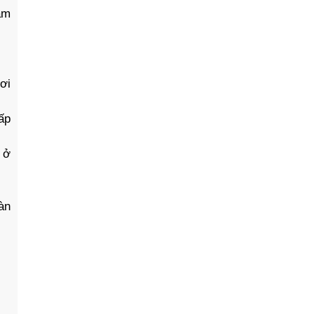
àm
ơi
ấp
 ở
àn