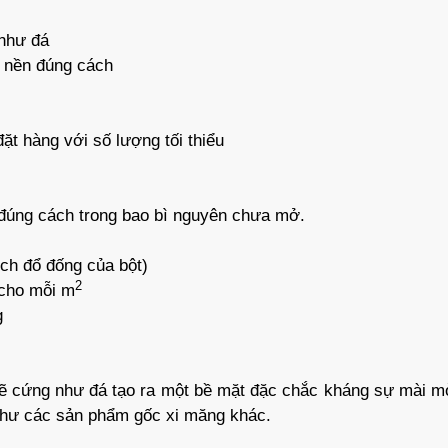
 như đá
a nền đúng cách
t hàng với số lượng tối thiểu
ữ đúng cách trong bao bì nguyên chưa mở.
tích đổ đống của bột)
2
 cho mỗi m
g
sẽ cứng như đá tạo ra một bề mặt đặc chắc kháng sự mài m
như các sản phẩm gốc xi măng khác.