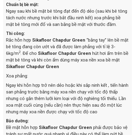
Chuẩn bị bề mặt:
Ngay sau khi bề mặt bê tông đạt đến độ dẻo (sau khi bê tông
tách nước nhưng trước khi bắt đầu ninh kết) xoa phẳng bề
mặt bê tông mới đổ và san bằng bề mặt với thước đầm.
Thi công:
Rắc hỗn hợp
Sikafloor Chapdur Green
“bằng tay” lên bề mặt
bê tông đang còn ướt và đã được làm phẳng với tỉ lệ 3-
2
6kg/m
. Để cho
Sikafloor Chapdur Green
hút hơi ẩm trên bề
mặt bê tông và khi còn ẩm dùng máy xoa nền xoa bề mặt
Sikafloor Chapdur Green
Xoa phẳng:
Ngay khi hỗn hợp trở nên dẻo hoặc khi sắp ninh kết , tiến hành
san phẳng trước bằng máy xoa nền chạy với tốc độ thấp
nhưng có gắn thêm lưỡi kim loại với độ nghiêng tối thiểu. Lần
xoa mặt cuối cùng (nếu cần) nên thực hiện sau đó một lúc
nhưng máy xoa nền được chạy với tốc độ cao
Bảo dưỡng:
Bề mặt hỗn hợp
Sikafloor Chapdur Green
phải được bảo vệ
tránh sự mất nước quá nhanh vì điều này có thể làm nứt bề