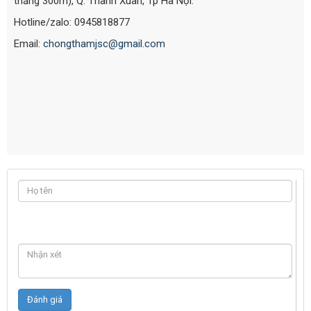
thẳng 300m), Q. Thanh Xuân, Tp Hà Nội.
Hotline/zalo: 0945818877
Email:
chongthamjsc@gmail.com