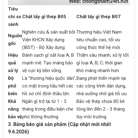
Tiêu
chí so
Chất tẩy gỉ thép B05
Chất tẩy gỉ thép B07
sánh
Nghiên cứu & sản xuất bởi
Thương hiệu Việt Nam
Nguồn
Viện KHCN Xây dựng
tiêu chuẩn cao, tối ưu
gốc
(IBST) - Bộ Xây dựng.
công thức thế hệ mới.
Hiệu
Đánh sạch gỉ sắt loại A, B
Thấm sâu nhanh, xử lý tốt
quả
mạnh mẽ. Tạo màng bảo
gỉ loại A, B, C; thời gian
xử lý
vệ cực kỳ bền vững.
khô màng nhanh hơn.
Độ
Là "thương hiệu quốc dân",
Đang phát triển mạnh tại
phổ
có mặt trong hầu hết các
các công trình dân dụng,
biến
hồ sơ chỉ định thầu lớn.
nhà xưởng nhờ giá tối ưu.
Khả
Ngăn gỉ trở lại từ 1 - 3
Bảo vệ thép chưa đổ bê
năng
tháng trong điều kiện che
tông lên đến 2 - 3 tháng
bảo vệ
phủ thông thường.
tùy môi trường.
3. Bảng báo giá sản phẩm (Cập nhật mới nhất
9.6.2026)