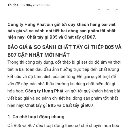
Thứ ba - 09/06/2026 03:36
Công ty Hưng Phát xin gửi tới quý khách hàng bài viết
báo giá và so sánh chi tiết hai dòng sản phẩm tốt nhất
hiện nay: Chất tẩy gỉ B05 và Chất tẩy gỉ B07.
BÁO GIÁ & SO SÁNH CHẤT TẨY GỈ THÉP B05 VÀ
B07 CẬP NHẬT MỚI NHẤT
Trong thi công xây dựng, cốt thép bị gỉ sét do độ ẩm và thời
tiết là bài toán đau đầu ảnh hưởng trực tiếp đến chất lượng
kết cấu và độ bám dính của bê tông. Để giải quyết triệt để
vấn đề này, các nhà thầu thường tin dùng chất biến đổi gỉ
hóa học.
Công ty Hưng Phát
xin gửi tới quý khách hàng bài
viết báo giá và so sánh chi tiết hai dòng sản phẩm tốt nhất
hiện nay:
Chất tẩy gỉ B05
và
Chất tẩy gỉ B07
.
1. Cơ chế hoạt động chung
Cả B05 và B07 đều hoạt động theo cơ chế chuyển hóa hóa