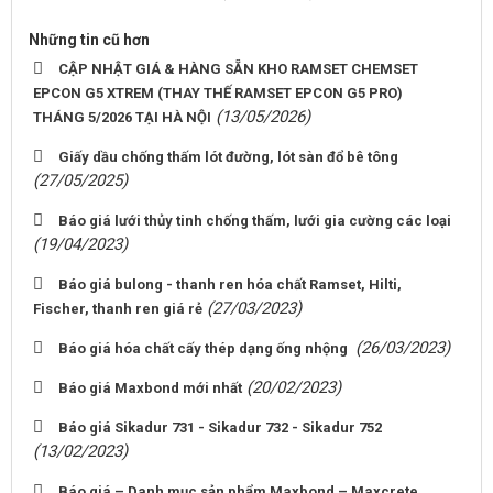
Những tin cũ hơn
CẬP NHẬT GIÁ & HÀNG SẴN KHO RAMSET CHEMSET
EPCON G5 XTREM (THAY THẾ RAMSET EPCON G5 PRO)
(13/05/2026)
THÁNG 5/2026 TẠI HÀ NỘI
Giấy dầu chống thấm lót đường, lót sàn đổ bê tông
(27/05/2025)
Báo giá lưới thủy tinh chống thấm, lưới gia cường các loại
(19/04/2023)
Báo giá bulong - thanh ren hóa chất Ramset, Hilti,
(27/03/2023)
Fischer, thanh ren giá rẻ
(26/03/2023)
Báo giá hóa chất cấy thép dạng ống nhộng
(20/02/2023)
Báo giá Maxbond mới nhất
Báo giá Sikadur 731 - Sikadur 732 - Sikadur 752
(13/02/2023)
Báo giá – Danh mục sản phẩm Maxbond – Maxcrete