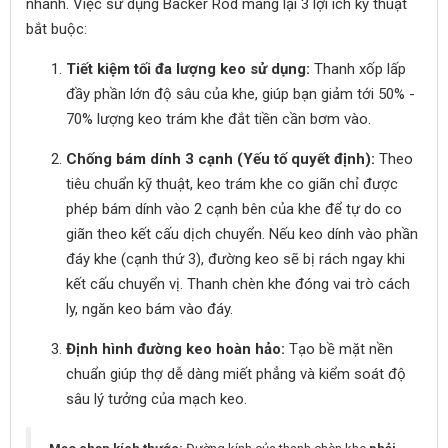
nhanh. Việc sử dụng Backer Rod mang lại 3 lợi ích kỹ thuật
bắt buộc:
Tiết kiệm tối đa lượng keo sử dụng:
Thanh xốp lấp
đầy phần lớn độ sâu của khe, giúp bạn giảm tới 50% -
70% lượng keo trám khe đắt tiền cần bơm vào.
Chống bám dính 3 cạnh (Yếu tố quyết định):
Theo
tiêu chuẩn kỹ thuật, keo trám khe co giãn chỉ được
phép bám dính vào 2 cạnh bên của khe để tự do co
giãn theo kết cấu dịch chuyển. Nếu keo dính vào phần
đáy khe (cạnh thứ 3), đường keo sẽ bị rách ngay khi
kết cấu chuyển vị. Thanh chèn khe đóng vai trò cách
ly, ngăn keo bám vào đáy.
Định hình đường keo hoàn hảo:
Tạo bề mặt nền
chuẩn giúp thợ dễ dàng miết phẳng và kiểm soát độ
sâu lý tưởng của mạch keo.