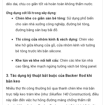
dẻo dai, chịu co giãn tốt và hoàn toàn không thấm nước.
Ứng dụng cốt lõi trong xây dựng:
Chèn khe co giãn sàn bê tông:
Sử dụng phổ biến
cho sàn nhà xưởng công nghiệp, đường bê tông,
đường băng sân bay bãi đỗ.
Thi công cửa nhôm kính & vách dựng:
Chèn vào
khe hở giữa khung cửa gỗ, cửa nhôm kính với tường
bê tông trước khi bắn silicone.
Khe lún và khe nối kết cấu:
Chèn các khe lún nhà
cao tầng, khe mạch ngừng tường vách bê tông panel.
3. Tác dụng kỹ thuật bắt buộc của Backer Rod khi
bắn keo
Nhiều thợ thi công thường bỏ qua thanh chèn khe mà bắn
trực tiếp keo trám khe (như
Sikaflex 140 Construction
), điều
này dẫn đến việc hư hỏng đường màng chống thấm rất