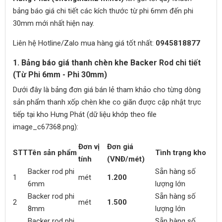
bảng báo giá chi tiết các kích thước từ phi 6mm đến phi
30mm mới nhất hiện nay.
Liên hệ Hotline/Zalo mua hàng giá tốt nhất:
0945818877
1. Bảng báo giá thanh chèn khe Backer Rod chi tiết
(Từ Phi 6mm - Phi 30mm)
Dưới đây là bảng đơn giá bán lẻ tham khảo cho từng dòng
sản phẩm thanh xốp chèn khe co giãn được cập nhật trực
tiếp tại kho Hưng Phát (dữ liệu khớp theo file
image_c67368.png):
Đơn vị
Đơn giá
STT
Tên sản phẩm
Tình trạng kho
tính
(VNĐ/mét)
Backer rod phi
Sẵn hàng số
1
mét
1.200
6mm
lượng lớn
Backer rod phi
Sẵn hàng số
2
mét
1.500
8mm
lượng lớn
Backer rod phi
Sẵn hàng số