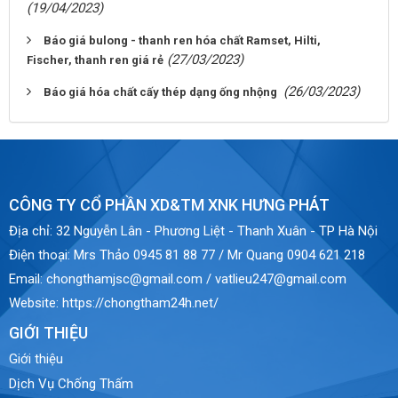
(19/04/2023)
Báo giá bulong - thanh ren hóa chất Ramset, Hilti,
(27/03/2023)
Fischer, thanh ren giá rẻ
(26/03/2023)
Báo giá hóa chất cấy thép dạng ống nhộng
CÔNG TY CỔ PHẦN XD&TM XNK HƯNG PHÁT
Địa chỉ:
32 Nguyễn Lân - Phương Liệt - Thanh Xuân - TP Hà Nội
Điện thoại:
Mrs Thảo 0945 81 88 77 / Mr Quang 0904 621 218
Email:
chongthamjsc@gmail.com / vatlieu247@gmail.com
Website:
https://chongtham24h.net/
GIỚI THIỆU
Giới thiệu
Dịch Vụ Chống Thấm