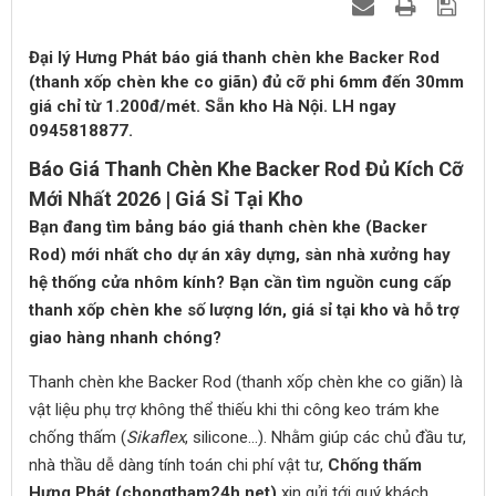
Đại lý Hưng Phát báo giá thanh chèn khe Backer Rod
(thanh xốp chèn khe co giãn) đủ cỡ phi 6mm đến 30mm
giá chỉ từ 1.200đ/mét. Sẵn kho Hà Nội. LH ngay
0945818877.
Báo Giá Thanh Chèn Khe Backer Rod Đủ Kích Cỡ
Mới Nhất 2026 | Giá Sỉ Tại Kho
Bạn đang tìm bảng báo giá thanh chèn khe (Backer
Rod) mới nhất cho dự án xây dựng, sàn nhà xưởng hay
hệ thống cửa nhôm kính? Bạn cần tìm nguồn cung cấp
thanh xốp chèn khe số lượng lớn, giá sỉ tại kho và hỗ trợ
giao hàng nhanh chóng?
Thanh chèn khe Backer Rod (thanh xốp chèn khe co giãn) là
vật liệu phụ trợ không thể thiếu khi thi công keo trám khe
chống thấm (
Sikaflex
, silicone...). Nhằm giúp các chủ đầu tư,
nhà thầu dễ dàng tính toán chi phí vật tư,
Chống thấm
Hưng Phát (chongtham24h.net)
xin gửi tới quý khách