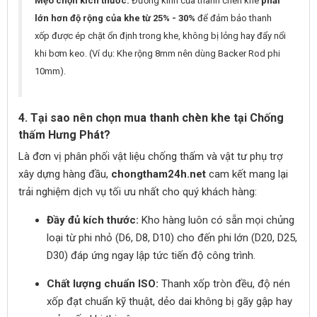
Mẹo chọn kích thước:
Đường kính của thanh chèn khe
phải
lớn hơn độ rộng của khe từ 25% - 30%
để đảm bảo thanh
xốp được ép chặt ổn định trong khe, không bị lỏng hay đẩy nổi
khi bơm keo. (Ví dụ: Khe rộng 8mm nên dùng Backer Rod phi
10mm).
4. Tại sao nên chọn mua thanh chèn khe tại Chống
thấm Hưng Phát?
Là đơn vị phân phối vật liệu chống thấm và vật tư phụ trợ
xây dựng hàng đầu,
chongtham24h.net
cam kết mang lại
trải nghiệm dịch vụ tối ưu nhất cho quý khách hàng:
Đầy đủ kích thước:
Kho hàng luôn có sẵn mọi chủng
loại từ phi nhỏ (D6, D8, D10) cho đến phi lớn (D20, D25,
D30) đáp ứng ngay lập tức tiến độ công trình.
Chất lượng chuẩn ISO:
Thanh xốp tròn đều, độ nén
xốp đạt chuẩn kỹ thuật, dẻo dai không bị gãy gập hay