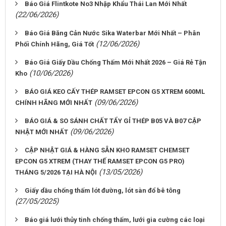
Báo Giá Flintkote No3 Nhập Khẩu Thái Lan Mới Nhất
(22/06/2026)
Báo Giá Băng Cản Nước Sika Waterbar Mới Nhất – Phân
(12/06/2026)
Phối Chính Hãng, Giá Tốt
Báo Giá Giấy Dầu Chống Thấm Mới Nhất 2026 – Giá Rẻ Tận
(10/06/2026)
Kho
BÁO GIÁ KEO CẤY THÉP RAMSET EPCON G5 XTREM 600ML
(09/06/2026)
CHÍNH HÃNG MỚI NHẤT
BÁO GIÁ & SO SÁNH CHẤT TẨY GỈ THÉP B05 VÀ B07 CẬP
(09/06/2026)
NHẬT MỚI NHẤT
CẬP NHẬT GIÁ & HÀNG SẴN KHO RAMSET CHEMSET
EPCON G5 XTREM (THAY THẾ RAMSET EPCON G5 PRO)
(13/05/2026)
THÁNG 5/2026 TẠI HÀ NỘI
Giấy dầu chống thấm lót đường, lót sàn đổ bê tông
(27/05/2025)
Báo giá lưới thủy tinh chống thấm, lưới gia cường các loại