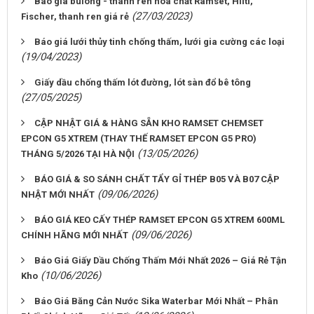
Báo giá bulong - thanh ren hóa chất Ramset, Hilti,
(27/03/2023)
Fischer, thanh ren giá rẻ
Báo giá lưới thủy tinh chống thấm, lưới gia cường các loại
(19/04/2023)
Giấy dầu chống thấm lót đường, lót sàn đổ bê tông
(27/05/2025)
CẬP NHẬT GIÁ & HÀNG SẴN KHO RAMSET CHEMSET
EPCON G5 XTREM (THAY THẾ RAMSET EPCON G5 PRO)
(13/05/2026)
THÁNG 5/2026 TẠI HÀ NỘI
BÁO GIÁ & SO SÁNH CHẤT TẨY GỈ THÉP B05 VÀ B07 CẬP
(09/06/2026)
NHẬT MỚI NHẤT
BÁO GIÁ KEO CẤY THÉP RAMSET EPCON G5 XTREM 600ML
(09/06/2026)
CHÍNH HÃNG MỚI NHẤT
Báo Giá Giấy Dầu Chống Thấm Mới Nhất 2026 – Giá Rẻ Tận
(10/06/2026)
Kho
Báo Giá Băng Cản Nước Sika Waterbar Mới Nhất – Phân