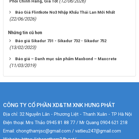
(12/06/2026)
Phối Chính Hãng, Giá Tốt
Báo Giá Flintkote No3 Nhập Khẩu Thái Lan Mới Nhất
(22/06/2026)
Những tin cũ hơn
Báo giá Sikadur 731 - Sikadur 732 - Sikadur 752
(13/02/2023)
Báo giá – Danh mục sản phẩm Maxbond – Maxcrete
(11/03/2019)
CÔNG TY CỔ PHẦN XD&TM XNK HƯNG PHÁT
Địa chỉ:
32 Nguyễn Lân - Phương Liệt - Thanh Xuân - TP Hà Nội
Điện thoại:
Mrs Thảo 0945 81 88 77 / Mr Quang 0904 621 218
Email:
chongthamjsc@gmail.com / vatlieu247@gmail.com