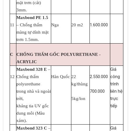
mặt trơn (cát)
3mm.
Maxbond PE 1.5
1.600.000
11
– Chống thấm
Nga
20 m2
màng tự dính mặt
trơn 1.5mm.
C
CHỐNG THẤM GỐC POLYURETHANE -
ACRYLIC
Giá
Maxbond 328 E
–
2.550.000
công
12
Chống thấm
Hàn Quốc
22
trình
polyurethane
kg/thùng
700.000
liên hệ
trong nhà và ngoài
trực
trời,
5kg/lon
tiếp
kháng tia UV gốc
dung môi (Màu
xám).
Giá
Maxbond 323 C
–