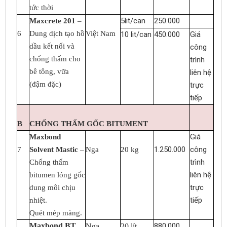
tức thời
5lit/can
250.000
Maxcrete 201
–
6
Dung dịch tạo hồ
Việt Nam
10 lit/can
450.000
Giá
dầu kết nối và
công
chống thấm cho
trình
bê tông, vữa
liên hệ
(đậm đặc
)
trực
tiếp
B
CHỐNG THẤM GỐC BITUMENT
Giá
Maxbond
1.250.000
công
7
Solvent Mastic
–
Nga
20 kg
trình
Chống thấm
liên hệ
bitumen lỏng gốc
trực
dung môi chịu
tiếp
nhiệt.
Quét mép màng.
Maxbond BT
880.000
Nga
20 lít