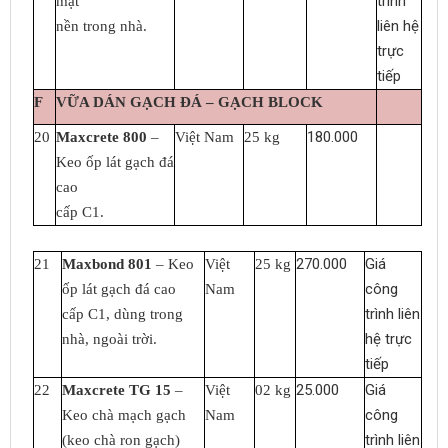
trình
mặt
liên hệ
nền trong nhà.
trực
tiếp
F
VỮA DÁN GẠCH ĐÁ – GẠCH BLOCK
180.000
20
Maxcrete 800
–
Việt Nam
25 kg
Keo ốp lát gạch đá
cao
cấp C1.
270.000
Giá
21
Maxbond 801
– Keo
Việt
25 kg
công
ốp lát gạch đá cao
Nam
trình liên
cấp C1, dùng trong
hệ trực
nhà, ngoài trời.
tiếp
25.000
Giá
22
Maxcrete TG 15
–
Việt
02 kg
công
Keo chà mạch gạch
Nam
trình liên
(keo chà ron gạch)