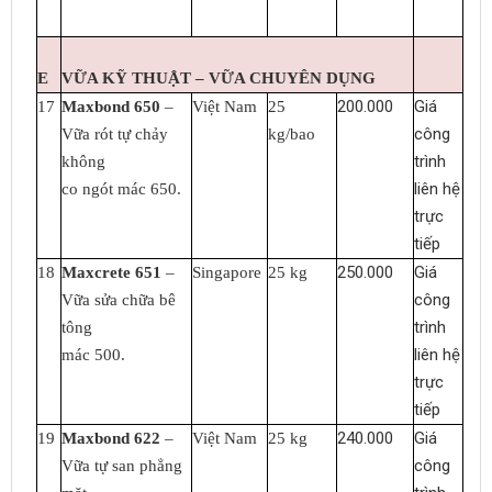
E
VỮA KỸ THUẬT – VỮA CHUYÊN DỤNG
200.000
Giá
17
Maxbond 650
–
Việt Nam
25
công
Vữa rót tự chảy
kg/bao
trình
không
liên hệ
co ngót mác 650.
trực
tiếp
250.000
Giá
18
Maxcrete 651
–
Singapore
25 kg
công
Vữa sửa chữa bê
trình
tông
liên hệ
mác 500.
trực
tiếp
240.000
Giá
19
Maxbond 622
–
Việt Nam
25 kg
công
Vữa tự san phẳng