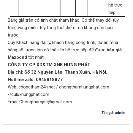
hệ trực
tiếp
Bảng giá trên có tính chất tham khảo. Có thể thay đổi tùy
từng vùng miền, tùy từng thời điểm mà không cần báo
trước.
Quý Khách hàng đại lý, khách hàng công trình, dự án mua
hàng số lượng lớn có thể liên hệ trực tiếp để được
báo giá
Maxbond
tốt nhất:
CÔNG TY CP XD&TM XNK HƯNG PHÁT
Địa chỉ: Số 32 Nguyễn Lân, Thanh Xuân, Hà Nội.
Hotline/zalo: 0945818877
Web: chongtham24h.net / chongthamhungphat.com
-/duluxhungphat.com
Emai: Chongthamjsc@gmail.com
Tác giả:
admin