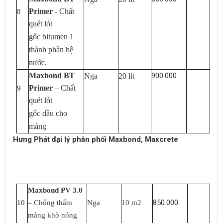
Primer
- Chất
8
quét lót
gốc bitumen 1
thành phần hệ
nước.
Maxbond BT
900.000
Nga
20 lít
Primer
– Chất
9
quét lót
gốc dầu cho
màng
Hưng Phát đại lý phân phối Maxbond, Maxcrete
Maxbond PV 3.0
850.000
10
– Chống thấm
Nga
10 m2
màng khò nóng