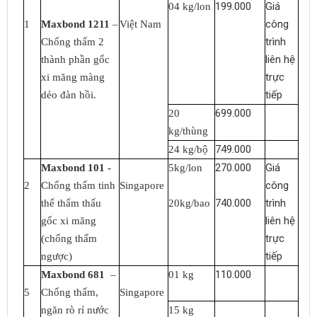
199.000
Giá
04 kg/lon
công
1
Maxbond 1211
–
Việt Nam
trình
Chống thấm 2
liên hệ
thành phần gốc
trực
xi măng màng
tiếp
dẻo đàn hồi.
699.000
20
kg/thùng
749.000
24 kg/bộ
270.000
Giá
Maxbond 101 -
5kg/lon
công
2
Chống thấm tinh
Singapore
740.000
trình
thể thẩm thấu
20kg/bao
liên hệ
gốc xi măng
trực
(chống thấm
tiếp
ngược)
110.000
Maxbond 681
–
01 kg
5
Chống thấm,
Singapore
ngăn rò rỉ nước
15 kg