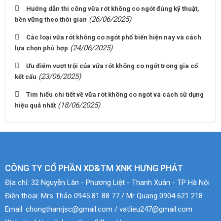
Hướng dẫn thi công vữa rót không co ngót đúng kỹ thuật,
(26/06/2025)
bền vững theo thời gian
Các loại vữa rót không co ngót phổ biến hiện nay và cách
(24/06/2025)
lựa chọn phù hợp
Ưu điểm vượt trội của vữa rót không co ngót trong gia cố
(23/06/2025)
kết cấu
Tìm hiểu chi tiết về vữa rót không co ngót và cách sử dụng
(18/06/2025)
hiệu quả nhất
CÔNG TY CỔ PHẦN XD&TM XNK HƯNG PHÁT
Địa chỉ:
32 Nguyễn Lân - Phương Liệt - Thanh Xuân - TP Hà Nội
Điện thoại:
Mrs Thảo 0945 81 88 77 / Mr Quang 0904 621 218
Email:
chongthamjsc@gmail.com / vatlieu247@gmail.com