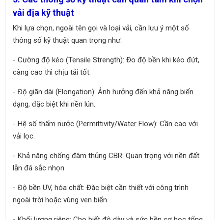
vải địa kỹ thuật
Khi lựa chọn, ngoài tên gọi và loại vải, cần lưu ý một số
thông số kỹ thuật quan trọng như:
- Cường độ kéo (Tensile Strength): Đo độ bền khi kéo đứt,
càng cao thì chịu tải tốt.
- Độ giãn dài (Elongation): Ảnh hưởng đến khả năng biến
dạng, đặc biệt khi nền lún.
- Hệ số thấm nước (Permittivity/Water Flow): Cần cao với
vải lọc.
- Khả năng chống đâm thủng CBR: Quan trọng với nền đất
lẫn đá sắc nhọn.
- Độ bền UV, hóa chất: Đặc biệt cần thiết với công trình
ngoài trời hoặc vùng ven biển.
- Khối lượng riêng: Cho biết độ dày và sức bền cơ học tổng