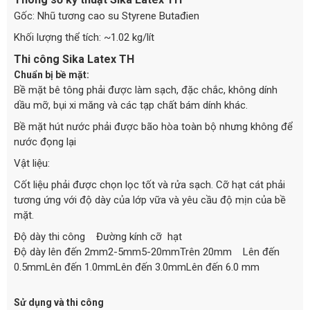
Gốc: Nhũ tương cao su Styrene Butađien
Khối lượng thể tích: ~1.02 kg/lít
Thi công Sika Latex TH
Chuẩn bị bề mặt:
Bề mặt bê tông phải được làm sạch, đặc chắc, không dính
dầu mỡ, bụi xi măng và các tạp chất bám dính khác.
Bề mặt hút nước phải được bão hòa toàn bộ nhưng không để
nước đọng lại
Vật liệu:
Cốt liệu phải được chọn lọc tốt và rửa sạch. Cỡ hạt cát phải
tương ứng với độ dày của lớp vữa và yêu cầu độ mịn của bề
mặt.
Độ dày thi công Đường kính cỡ hạt
Độ dày lên đến 2mm2-5mm5-20mmTrên 20mm Lên đến
0.5mmLên đến 1.0mmLên đến 3.0mmLên đến 6.0 mm
Sử dụng và thi công