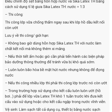
Điều chỉnh độ sệt bằng hỗn hợp nước và Sika Latex TH bằng
cách sử dụng tỉ lệ giưa Sika Latex TH: nước = 1:3
– Thi công:
Thi công lớp vữa chống thấm ngay sau khi lớp hồ dầu kết nối
còn ướt
Lưu ý về thi công/ giới hạn:
– Không bao giờ dùng hỗn hợp Sika Latex TH với nước làm
chất kết nối mà không thêm xi măng.
– Nếu thời tiết ấm hoặc gió cần phải tiến hành các biện pháp
bảo dưỡng thông thường để tránh vữa bị khô quá sớm.
– Luôn luôn bão hòa bề mặt hút nước nhưng không để đọng
nước
– Nếu thi công nhiều lớp thì phải thi công lớp trước nó còn ướt
– Trong trường hợp sử dụng cho kết cấu luôn luôn ướt (hồ
bơi…) phải để lớp vữa Latex TH khô 1 tuần trước khi đưa kết
cấu vào sử dụng hoặc cho kết cấu ngập trong nước vĩnh viễn.
Vệ sinh: Làm sạch tất cả dụng cụ, thiết bị bằng nước sạch