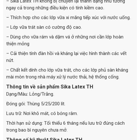
– Sika Latex TH không bị chuyển lại thành dạng nhũ tương
ngay cả trong những điều kiện có tính kiềm cao.
– Thích hợp cho các lớp vữa xi măng tiếp xúc với nước uống.
– Lớp vữa trát sàn có cường độ cao.
– Dùng cho vữa rám và dặm vá ở những nơi cần lớp hoàn
thiện mỏng
– Cải thiện tính đàn hồi và kháng lại việc hình thành các vết
nứt.
– Chất kết dính cho lớp vữa trát, cho các lớp phủ sàn kháng
mài mòn trong nhà máy xử lý nước thải, hệ thống cống.
Thông tin về sản phẩm Sika Latex TH
Dạng/Màu: Lỏng/Trắng.
Đóng gói: Thùng 5/25/200 lít.
Lưu trữ: Nơi khô mát, có bóng râm.
Thời hạn sử dụng: Tối thiểu 6 tháng nếu lưu trữ đúng cách
trong bao bì nguyên chưa mở.
Thông số kỹ thuật Sika Latex TH