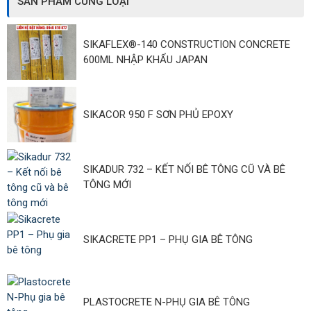
SẢN PHẨM CÙNG LOẠI
SIKAFLEX®-140 CONSTRUCTION CONCRETE
600ML NHẬP KHẨU JAPAN
SIKACOR 950 F SƠN PHỦ EPOXY
SIKADUR 732 – KẾT NỐI BÊ TÔNG CŨ VÀ BÊ
TÔNG MỚI
SIKACRETE PP1 – PHỤ GIA BÊ TÔNG
PLASTOCRETE N-PHỤ GIA BÊ TÔNG