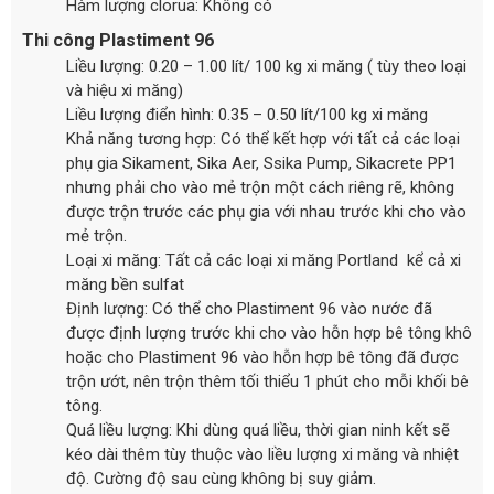
Hàm lượng clorua: Không có
Thi công Plastiment 96
Liều lượng: 0.20 – 1.00 lít/ 100 kg xi măng ( tùy theo loại
và hiệu xi măng)
Liều lượng điển hình: 0.35 – 0.50 lít/100 kg xi măng
Khả năng tương hợp: Có thể kết hợp với tất cả các loại
phụ gia Sikament, Sika Aer, Ssika Pump, Sikacrete PP1
nhưng phải cho vào mẻ trộn một cách riêng rẽ, không
được trộn trước các phụ gia với nhau trước khi cho vào
mẻ trộn.
Loại xi măng: Tất cả các loại xi măng Portland kể cả xi
măng bền sulfat
Định lượng: Có thể cho Plastiment 96 vào nước đã
được định lượng trước khi cho vào hỗn hợp bê tông khô
hoặc cho Plastiment 96 vào hỗn hợp bê tông đã được
trộn ướt, nên trộn thêm tối thiểu 1 phút cho mỗi khối bê
tông.
Quá liều lượng: Khi dùng quá liều, thời gian ninh kết sẽ
kéo dài thêm tùy thuộc vào liều lượng xi măng và nhiệt
độ. Cường độ sau cùng không bị suy giảm.