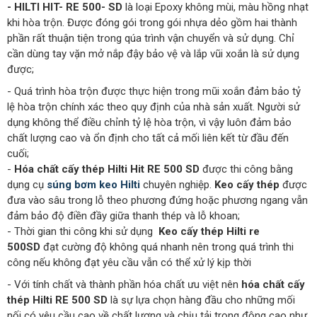
- HILTI HIT- RE 500- SD
là loại Epoxy không mùi, màu hồng nhạt
khi hòa trộn. Được đóng gói trong gói nhựa dẻo gồm hai thành
phần rất thuận tiện trong qúa trình vận chuyển và sử dụng. Chỉ
cần dùng tay vặn mở nắp đậy bảo vệ và lắp vũi xoắn là sử dụng
được;
- Quá trình hòa trộn được thực hiện trong mũi xoắn đảm bảo tỷ
lệ hòa trộn chính xác theo quy định của nhà sản xuất. Người sử
dụng không thể điều chỉnh tỷ lệ hòa trộn, vì vậy luôn đảm bảo
chất lượng cao và ổn định cho tất cả mối liên kết từ đầu đến
cuối;
-
Hóa chất cấy thép Hilti Hit RE 500 SD
được thi công bằng
dụng cụ
súng bơm keo Hilti
chuyên nghiệp.
Keo cấy thép
được
đưa vào sâu trong lỗ theo phương đứng hoặc phương ngang vẫn
đảm bảo độ điền đầy giữa thanh thép và lỗ khoan;
- Thời gian thi công khi sử dụng
Keo cấy thép Hilti re
500SD
đạt cường độ không quá nhanh nên trong quá trình thi
công nếu không đạt yêu cầu vẫn có thể xử lý kịp thời
- Với tính chất và thành phần hóa chất ưu việt nên
hóa chất cấy
thép Hilti RE 500 SD
là sự lựa chọn hàng đầu cho những mối
nối có yêu cầu cao về chất lượng và chịu tải trọng động cao như