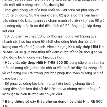
các mối nối ở công trình cầu, đường bộ.
Thời gian đông kết của hóa chất sau khi bơm rất phù hợp với
thực tế thi công; Cụ thể sau khoảng 02 giờ là có thể tiến hành
các công việc khác (tránh va chạm mạnh vào liên kết), sau 08 giờ
thi công cấy thép là có thể tiến hành đổ Bê tông hoặc lắp dựng
kết cấu.
Với ưu điểm về chất lượng và thời gian đông kết không quá
nhanh sẽ là sự lựa chọn tốt nhất cho công trình đòi hỏi chất
lượng cao và tiến độ nhanh. Việc sử dụng
Keo cấy thép Hilti Hit
re 500SD
sẽ giúp nhà thầu tiết kiệm được rất nhiều thời gian và
chủ động bố trí công việc hiệu quả hơn.
-
Hóa chất cấy thép Hilti HIT-RE 500 SD
cung cấp cho các nhà
thầu thi công cũng như các nhà tư vấn thiết kế đầy đủ thông số
về khả năng chịu tải trọng, phương pháp tính toán rõ ràng nên dễ
dàng lựa chọn;
- Để phục vụ công tác kiểm tra tại hiện trường chúng tôi sẵn
sàng tiến hành kéo thử tải để kiểm tra và chứng minh thông số
kỹ thuật tại hiện trường khi có yêu cầu.
* Bảng thông số cấy thép chờ sử dụng hóa chất Hilti RE 500
SD: