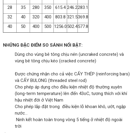
28
35
280
350
615.4
246.2
283.1
32
40
320
400
803.8
321.5
369.8
40
50
400
500
1256.0
502.4
577.8
NHỮNG ĐẶC ĐIỂM SO SÁNH NỔI BẬT:
Dùng cho vùng bê tông chịu nén (uncraked concrete) và
vùng bê tông chịu kéo (cracked concrete)
Được chứng nhận cho cả việc CẤY THÉP (reinforcing bars)
và CẤY BULONG (threaded steel rod)
Cho phép áp dụng cho điều kiện nhiệt độ thường xuyên
(long-term temperature) lên đến 43oC, tương thích với khí
hậu nhiệt đới ở Việt Nam
Cho phép lắp đặt trong điều kiện lỗ khoan khô, ướt, ngập
nước…
Ninh kết hoàn toàn trong vòng 5 tiếng ở nhiệt độ ngoài
trời