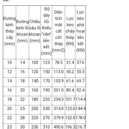
Độ
Diện
Lực
dày
Đường
tích
Lực
kéo
Đường
Chiều
tối
kính
mặt
kéo
phá
kính lỗ
sâu lỗ
thiểu
thép
cắt
chảy
hoại
khoan
khoan
“nền”
cấy
cốt
thép
liên
(mm)
(mm)
liên
(mm)
thép
(KN)
kết
kết
(mm2)
(KN)
(mm)
10
14
100
125
78.5
31.4
37.6
12
16
120
150
113.0
45.2
55.5
14
18
140
170
153.9
61.6
69.7
16
20
160
190
201.0
80.4
92.4
18
22
180
220
254.3
101.7
114.4
20
25
200
245
314.0
125.6
144.4
22
28
220
270
379.9
152.0
178.0
25
30
250
310
490.6
196.3
216.7