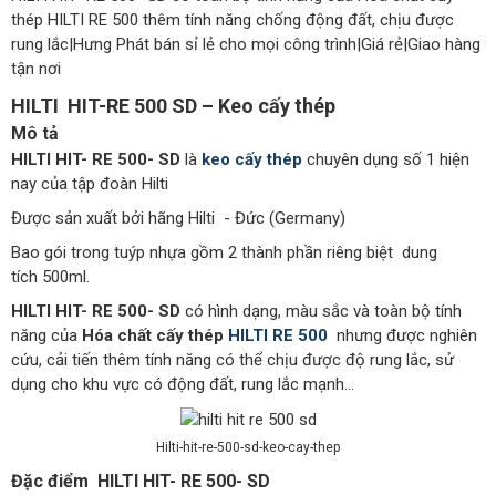
thép HILTI RE 500 thêm tính năng chống động đất, chịu được
rung lắc|Hưng Phát bán sỉ lẻ cho mọi công trình|Giá rẻ|Giao hàng
tận nơi
HILTI
HIT-RE 500 SD
– Keo cấy thép
Mô tả
HILTI HIT- RE 500- SD
là
keo cấy thép
chuyên dụng số 1 hiện
nay của tập đoàn Hilti
Được sản xuất bởi hãng Hilti - Đức (Germany)
Bao gói trong tuýp nhựa gồm 2 thành phần riêng biệt dung
tích 500ml.
HILTI HIT- RE 500- SD
có hình dạng, màu sắc và toàn bộ tính
năng của
Hóa chất cấy thép
HILTI RE 500
nhưng được nghiên
cứu, cải tiến thêm tính năng có thể chịu được độ rung lắc, sử
dụng cho khu vực có động đất, rung lắc mạnh...
Hilti-hit-re-500-sd-keo-cay-thep
Đặc điểm
HILTI HIT- RE 500- SD