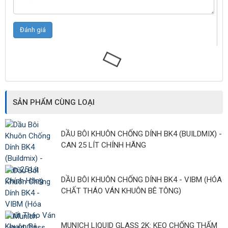
SẢN PHẨM CÙNG LOẠI
DẦU BÔI KHUÔN CHỐNG DÍNH BK4 (BUILDMIX) -
CAN 25 LÍT CHÍNH HÃNG
DẦU BÔI KHUÔN CHỐNG DÍNH BK4 - VIBM (HÓA
CHẤT THÁO VÁN KHUÔN BÊ TÔNG)
MUNICH LIQUID GLASS 2K: KEO CHỐNG THẤM