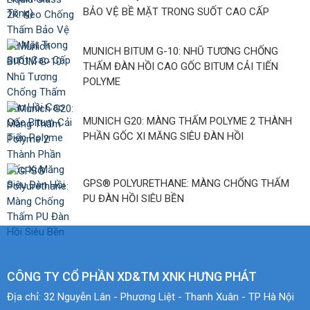
BẢO VỆ BỀ MẶT TRONG SUỐT CAO CẤP
MUNICH BITUM G-10: NHŨ TƯƠNG CHỐNG
THẤM ĐÀN HỒI CAO GỐC BITUM CẢI TIẾN
POLYME
MUNICH G20: MÀNG THẤM POLYME 2 THÀNH
PHẦN GỐC XI MĂNG SIÊU ĐÀN HỒI
GPS® POLYURETHANE: MÀNG CHỐNG THẤM
PU ĐÀN HỒI SIÊU BỀN
CÔNG TY CỔ PHẦN XD&TM XNK HƯNG PHÁT
Địa chỉ:
32 Nguyễn Lân - Phương Liệt - Thanh Xuân - TP Hà Nội