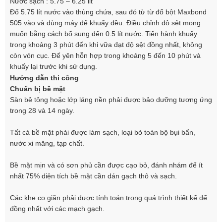
Nước sạch : 5.75 – 6.25 lit
Đổ 5.75 lít nước vào thùng chứa, sau đó từ từ đổ bột Maxbond
505 vào và dùng máy để khuấy đều. Điều chỉnh độ sệt mong
muốn bằng cách bổ sung đến 0.5 lít nước. Tiến hành khuấy
trong khoảng 3 phút đến khi vữa đạt độ sệt đồng nhất, không
còn vón cục. Để yên hỗn hợp trong khoảng 5 đến 10 phút và
khuấy lại trước khi sử dụng.
Hướng dẫn thi công
Chuẩn bị bề mặt
Sàn bê tông hoặc lớp láng nền phải được bảo dưỡng tương ứng
trong 28 và 14 ngày.
Tất cả bề mặt phải được làm sạch, loại bỏ toàn bộ bụi bẩn,
nước xi măng, tạp chất.
Bề mặt mịn và có sơn phủ cần được cạo bỏ, đánh nhám để ít
nhất 75% diện tích bề mặt cần dán gạch thô và sạch.
Các khe co giãn phải được tính toán trong quá trình thiết kế để
đồng nhất với các mạch gạch.