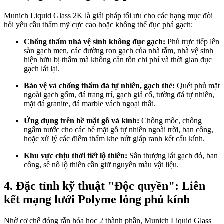
Munich Liquid Glass 2K là giải pháp tối ưu cho các hạng mục đòi
hỏi yêu cầu thẩm mỹ cực cao hoặc không thể đục phá gạch:
Chống thấm nhà vệ sinh không đục gạch:
Phủ trực tiếp lên
sàn gạch men, các đường ron gạch của nhà tắm, nhà vệ sinh
hiện hữu bị thấm mà không cần tốn chi phí và thời gian đục
gạch lát lại.
Bảo vệ và chống thấm đá tự nhiên, gạch thẻ:
Quét phủ mặt
ngoài gạch gốm, đá trang trí, gạch giả cổ, tường đá tự nhiên,
mặt đá granite, đá marble vách ngoại thất.
Ứng dụng trên bề mặt gỗ và kính:
Chống mốc, chống
ngấm nước cho các bề mặt gỗ tự nhiên ngoài trời, ban công,
hoặc xử lý các điểm thấm khe nứt giáp ranh kết cấu kính.
Khu vực chịu thời tiết lộ thiên:
Sân thượng lát gạch đỏ, ban
công, sê nô lộ thiên cần giữ nguyên màu vật liệu.
4. Đặc tính kỹ thuật "Độc quyền": Liên
kết mạng lưới Polyme lỏng phủ kính
Nhờ cơ chế đóng rắn hóa học 2 thành phần, Munich Liquid Glass