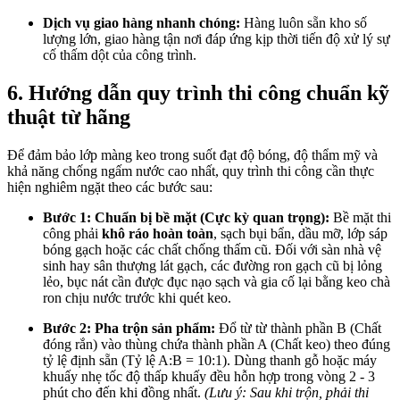
Dịch vụ giao hàng nhanh chóng:
Hàng luôn sẵn kho số
lượng lớn, giao hàng tận nơi đáp ứng kịp thời tiến độ xử lý sự
cố thấm dột của công trình.
6. Hướng dẫn quy trình thi công chuẩn kỹ
thuật từ hãng
Để đảm bảo lớp màng keo trong suốt đạt độ bóng, độ thẩm mỹ và
khả năng chống ngấm nước cao nhất, quy trình thi công cần thực
hiện nghiêm ngặt theo các bước sau:
Bước 1: Chuẩn bị bề mặt (Cực kỳ quan trọng):
Bề mặt thi
công phải
khô ráo hoàn toàn
, sạch bụi bẩn, dầu mỡ, lớp sáp
bóng gạch hoặc các chất chống thấm cũ. Đối với sàn nhà vệ
sinh hay sân thượng lát gạch, các đường ron gạch cũ bị lỏng
lẻo, bục nát cần được đục nạo sạch và gia cố lại bằng keo chà
ron chịu nước trước khi quét keo.
Bước 2: Pha trộn sản phẩm:
Đổ từ từ thành phần B (Chất
đóng rắn) vào thùng chứa thành phần A (Chất keo) theo đúng
tỷ lệ định sẵn (Tỷ lệ A:B = 10:1). Dùng thanh gỗ hoặc máy
khuấy nhẹ tốc độ thấp khuấy đều hỗn hợp trong vòng 2 - 3
phút cho đến khi đồng nhất.
(Lưu ý: Sau khi trộn, phải thi