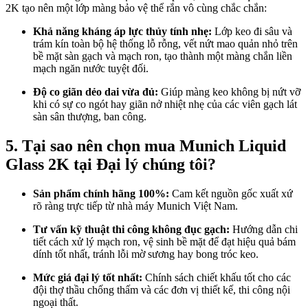
2K tạo nên một lớp màng bảo vệ thể rắn vô cùng chắc chắn:
Khả năng kháng áp lực thủy tính nhẹ:
Lớp keo đi sâu và
trám kín toàn bộ hệ thống lỗ rỗng, vết nứt mao quản nhỏ trên
bề mặt sàn gạch và mạch ron, tạo thành một màng chắn liền
mạch ngăn nước tuyệt đối.
Độ co giãn dẻo dai vừa đủ:
Giúp màng keo không bị nứt vỡ
khi có sự co ngót hay giãn nở nhiệt nhẹ của các viên gạch lát
sàn sân thượng, ban công.
5. Tại sao nên chọn mua Munich Liquid
Glass 2K tại Đại lý chúng tôi?
Sản phẩm chính hãng 100%:
Cam kết nguồn gốc xuất xứ
rõ ràng trực tiếp từ nhà máy Munich Việt Nam.
Tư vấn kỹ thuật thi công không đục gạch:
Hướng dẫn chi
tiết cách xử lý mạch ron, vệ sinh bề mặt để đạt hiệu quả bám
dính tốt nhất, tránh lỗi mờ sương hay bong tróc keo.
Mức giá đại lý tốt nhất:
Chính sách chiết khấu tốt cho các
đội thợ thầu chống thấm và các đơn vị thiết kế, thi công nội
ngoại thất.