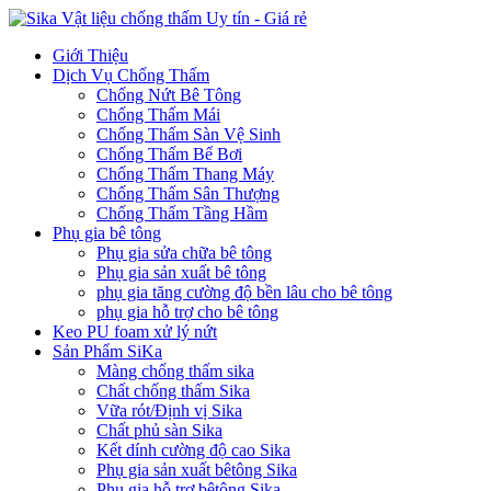
Giới Thiệu
Dịch Vụ Chống Thấm
Chống Nứt Bê Tông
Chống Thấm Mái
Chống Thấm Sàn Vệ Sinh
Chống Thấm Bể Bơi
Chống Thấm Thang Máy
Chống Thấm Sân Thượng
Chống Thấm Tầng Hầm
Phụ gia bê tông
Phụ gia sửa chữa bê tông
Phụ gia sản xuất bê tông
phụ gia tăng cường độ bền lâu cho bê tông
phụ gia hỗ trợ cho bê tông
Keo PU foam xử lý nứt
Sản Phẩm SiKa
Màng chống thấm sika
Chất chống thấm Sika
Vữa rót/Định vị Sika
Chất phủ sàn Sika
Kết dính cường độ cao Sika
Phụ gia sản xuất bêtông Sika
Phụ gia hỗ trợ bêtông Sika