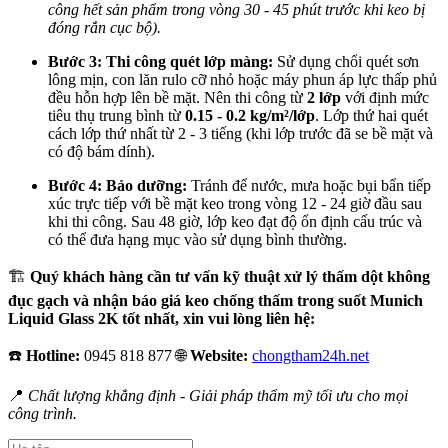
công hết sản phẩm trong vòng 30 - 45 phút trước khi keo bị
đóng rắn cục bộ).
Bước 3: Thi công quét lớp màng:
Sử dụng chổi quét sơn
lông mịn, con lăn rulo cỡ nhỏ hoặc máy phun áp lực thấp phủ
đều hỗn hợp lên bề mặt. Nên thi công từ
2 lớp
với định mức
tiêu thụ trung bình từ
0.15 - 0.2 kg/m²/lớp
. Lớp thứ hai quét
cách lớp thứ nhất từ 2 - 3 tiếng (khi lớp trước đã se bề mặt và
có độ bám dính).
Bước 4: Bảo dưỡng:
Tránh để nước, mưa hoặc bụi bẩn tiếp
xúc trực tiếp với bề mặt keo trong vòng 12 - 24 giờ đầu sau
khi thi công. Sau 48 giờ, lớp keo đạt độ ổn định cấu trúc và
có thể đưa hạng mục vào sử dụng bình thường.
🏗️
Quý khách hàng cần tư vấn kỹ thuật xử lý thấm dột không
đục gạch và nhận báo giá keo chống thấm trong suốt Munich
Liquid Glass 2K tốt nhất, xin vui lòng liên hệ:
☎️
Hotline:
0945 818 877 🌐
Website:
chongtham24h.net
📍
Chất lượng khẳng định - Giải pháp thẩm mỹ tối ưu cho mọi
công trình.