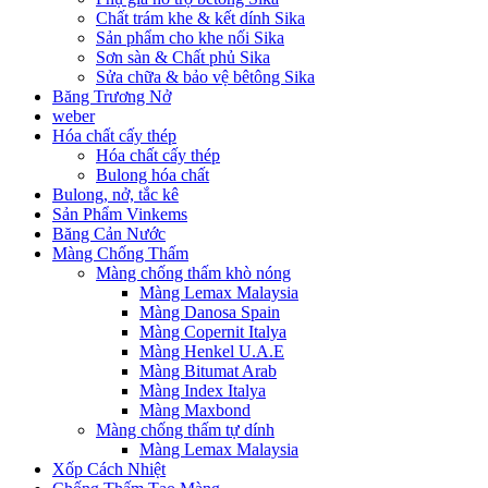
Chất trám khe & kết dính Sika
Sản phẩm cho khe nối Sika
Sơn sàn & Chất phủ Sika
Sửa chữa & bảo vệ bêtông Sika
Băng Trương Nở
weber
Hóa chất cấy thép
Hóa chất cấy thép
Bulong hóa chất
Bulong, nở, tắc kê
Sản Phẩm Vinkems
Băng Cản Nước
Màng Chống Thấm
Màng chống thấm khò nóng
Màng Lemax Malaysia
Màng Danosa Spain
Màng Copernit Italya
Màng Henkel U.A.E
Màng Bitumat Arab
Màng Index Italya
Màng Maxbond
Màng chống thấm tự dính
Màng Lemax Malaysia
Xốp Cách Nhiệt