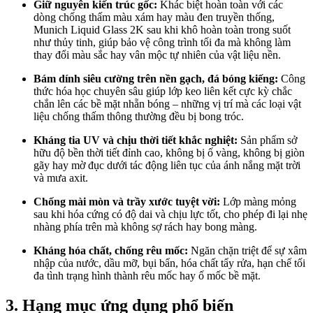
Giữ nguyên kiến trúc gốc:
Khác biệt hoàn toàn với các
dòng chống thấm màu xám hay màu đen truyền thống,
Munich Liquid Glass 2K sau khi khô hoàn toàn trong suốt
như thủy tinh, giúp bảo vệ công trình tối đa mà không làm
thay đổi màu sắc hay vân mộc tự nhiên của vật liệu nền.
Bám dính siêu cường trên nền gạch, đá bóng kiếng:
Công
thức hóa học chuyên sâu giúp lớp keo liên kết cực kỳ chắc
chắn lên các bề mặt nhẵn bóng – những vị trí mà các loại vật
liệu chống thấm thông thường đều bị bong tróc.
Kháng tia UV và chịu thời tiết khắc nghiệt:
Sản phẩm sở
hữu độ bền thời tiết đỉnh cao, không bị ố vàng, không bị giòn
gãy hay mờ đục dưới tác động liên tục của ánh nắng mặt trời
và mưa axit.
Chống mài mòn và trầy xước tuyệt vời:
Lớp màng mỏng
sau khi hóa cứng có độ dai và chịu lực tốt, cho phép đi lại nhẹ
nhàng phía trên mà không sợ rách hay bong màng.
Kháng hóa chất, chống rêu mốc:
Ngăn chặn triệt để sự xâm
nhập của nước, dầu mỡ, bụi bẩn, hóa chất tẩy rửa, hạn chế tối
đa tình trạng hình thành rêu mốc hay ố mốc bề mặt.
3. Hạng mục ứng dụng phổ biến