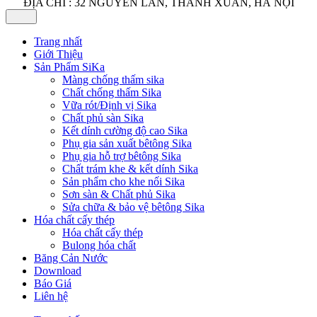
ĐỊA CHỈ : 32 NGUYỄN LÂN, THANH XUÂN, HÀ NỘI
Trang nhất
Giới Thiệu
Sản Phẩm SiKa
Màng chống thấm sika
Chất chống thấm Sika
Vữa rót/Định vị Sika
Chất phủ sàn Sika
Kết dính cường độ cao Sika
Phụ gia sản xuất bêtông Sika
Phụ gia hỗ trợ bêtông Sika
Chất trám khe & kết dính Sika
Sản phẩm cho khe nối Sika
Sơn sàn & Chất phủ Sika
Sửa chữa & bảo vệ bêtông Sika
Hóa chất cấy thép
Hóa chất cấy thép
Bulong hóa chất
Băng Cản Nước
Download
Báo Giá
Liên hệ