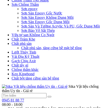
Chống Thấm Tạo Màng
Sơn Chống Thấm
Sơn epoxy
Sơn Sàn Epoxy Gốc Nước
Sơn Sàn Epoxy Không Dung Môi
Sơn Sàn Epoxy Gốc Dung Môi
Sơn Sàn Và Tường Acrylic Và PU, Gốc Dung Môi
Sơn Bảo Về Sắt Thép
Vữa tự san Không Co Ngót
Chất Trám Khe
Chất phủ sàn
Chất phủ sàn, tăng cứng bề mặt bê tông
Lưới Thủy Tinh
Vải Địa Kỹ Thuật
Gạch Chịu Axit
Chất tẩy gỉ
Chống thấm khác
Keo Kingbond
Chất bột tăng cứng sàn bê tông
Sika Vật liệu chống
thấm Uy tín - Giá rẻ
0945 81 88 77
08:00 - 18:00