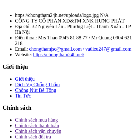
https://chongtham24h.net/uploads/logo.jpg
N/A
CÔNG TY CỔ PHẦN XD&TM XNK HƯNG PHÁT
Địa chỉ:
32 Nguyễn Lân - Phương Liệt - Thanh Xuân - TP
Hà Nội
Điện thoại:
Mrs Thảo 0945 81 88 77 / Mr Quang 0904 621
218
Email:
chongthamjsc@gmail.com / vatlieu247@gmail.com
Website:
https://chongtham24h.net/
Giới thiệu
Giới thiệu
Dịch Vụ Chống Thấm
Chống Nứt Bê Tông
Tin Tức
Chính sách
Chính sách mua hàng
Chính sách thanh toán
Chính sách vận chuyển
Chính sách đổi trả