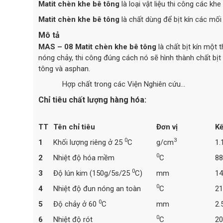
Matit chèn khe bê tông
là loại vật liệu thi công các k
Matit chèn khe bê tông
là chất dùng để bịt kín các mối
Mô tả
MAS – 08
Matit chèn khe bê tông
là chất bịt kín một
nóng chảy, thi công đúng cách nó sẽ hình thành chất bịt
tông và asphan.
Hợp chất trong các Viện Nghiên cứu…
Chỉ tiêu chất lượng hàng hóa:
TT
Tên chỉ tiêu
Đơn vị
Kế
0
3
1
Khối lượng riêng ở 25
C
g/cm
1.
0
2
Nhiệt độ hóa mềm
C
88
0
3
Độ lún kim (150g/5s/25
C)
mm
14
0
4
Nhiệt độ đun nóng an toàn
C
21
0
5
Độ chảy ở 60
C
mm
2.
0
6
Nhiệt độ rót
C
20