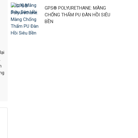
GPS® POLYURETHANE: MÀNG
CHỐNG THẤM PU ĐÀN HỒI SIÊU
BỀN
lại
.
n
ững