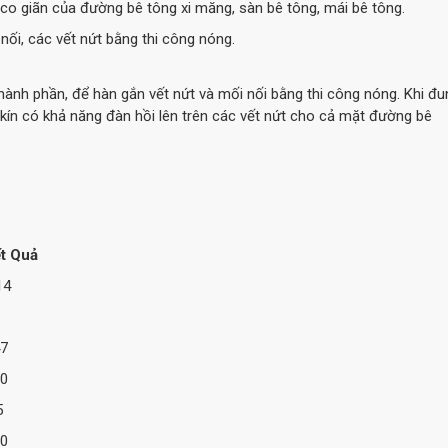
he co giãn của đường bê tông xi măng, sàn bê tông, mái bê tông.
 nối, các vết nứt bằng thi công nóng.
 thành phần, để hàn gắn vết nứt và mối nối bằng thi công nóng. Khi đu
 kín có khả năng đàn hồi lên trên các vết nứt cho cả mặt đường bê
t Quả
14
7
0
5
0