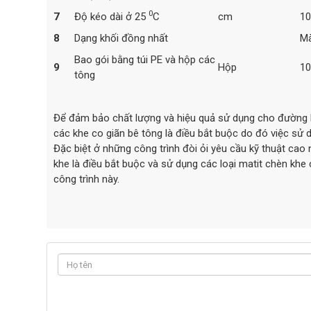
0
7
Độ kéo dài ở 25
C
cm
10
8
Dạng khối đồng nhất
Mà
Bao gói bằng túi PE và hộp các
9
Hộp
10
tông
Để đảm bảo chất lượng và hiệu quả sử dụng cho đường bê
các khe co giãn bê tông là điều bắt buộc do đó việc sử d
Đặc biệt ở những công trình đòi ỏi yêu cầu kỹ thuật ca
khe là điều bắt buộc và sử dụng các loại matit chèn kh
công trình này.