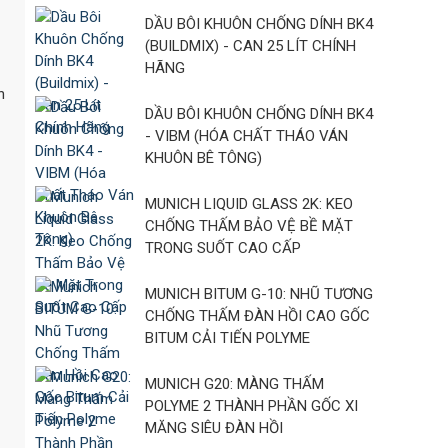
DẦU BÔI KHUÔN CHỐNG DÍNH BK4
(BUILDMIX) - CAN 25 LÍT CHÍNH
HÃNG
n
DẦU BÔI KHUÔN CHỐNG DÍNH BK4
- VIBM (HÓA CHẤT THÁO VÁN
KHUÔN BÊ TÔNG)
MUNICH LIQUID GLASS 2K: KEO
CHỐNG THẤM BẢO VỆ BỀ MẶT
TRONG SUỐT CAO CẤP
MUNICH BITUM G-10: NHŨ TƯƠNG
CHỐNG THẤM ĐÀN HỒI CAO GỐC
BITUM CẢI TIẾN POLYME
MUNICH G20: MÀNG THẤM
POLYME 2 THÀNH PHẦN GỐC XI
MĂNG SIÊU ĐÀN HỒI