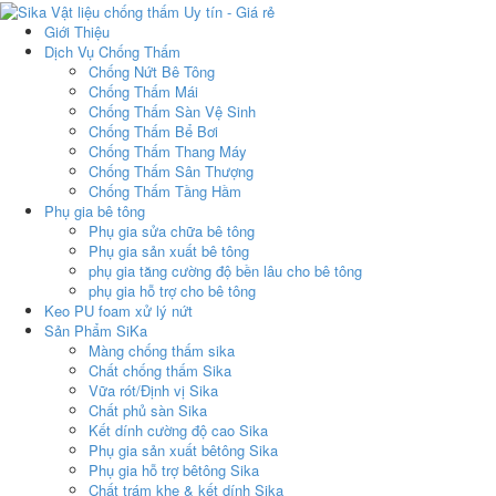
Giới Thiệu
Dịch Vụ Chống Thấm
Chống Nứt Bê Tông
Chống Thấm Mái
Chống Thấm Sàn Vệ Sinh
Chống Thấm Bể Bơi
Chống Thấm Thang Máy
Chống Thấm Sân Thượng
Chống Thấm Tầng Hầm
Phụ gia bê tông
Phụ gia sửa chữa bê tông
Phụ gia sản xuất bê tông
phụ gia tăng cường độ bền lâu cho bê tông
phụ gia hỗ trợ cho bê tông
Keo PU foam xử lý nứt
Sản Phẩm SiKa
Màng chống thấm sika
Chất chống thấm Sika
Vữa rót/Định vị Sika
Chất phủ sàn Sika
Kết dính cường độ cao Sika
Phụ gia sản xuất bêtông Sika
Phụ gia hỗ trợ bêtông Sika
Chất trám khe & kết dính Sika