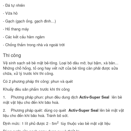
- Đá tự nhiên
- Vữa hồ
- Gạch (gạch ống, gạch đinh…)
- Hố thang máy
- Các kết cấu hầm ngầm
- Chống thấm trong nhà và ngoài trời
Thi công
Vệ sinh sạch sẽ bề mặt bê-tông. Loại bỏ dầu mỡ, bụi bặm, xà bần...
Những chỗ hổng, tổ ong hay vết nứt của bê tông cần phải được sửa
chữa, xử lý trước khi thi công.
Có 2 phương pháp thi công: phun và quét
Khuấy đều sản phẩm trước khi thi công
1. Phương pháp phun: phun đều dung dịch
Activ-Super
Seal
lên bề
mặt vật liệu cho đến khi bão hoà.
2. Phương pháp quét: dùng cọ quét
Activ-Super Seal
lên bề mặt vật
liệu cho đến khi bão hoà. Tránh bỏ sót.
2
Định mức: 1 lít phủ được 2 - 5m
tùy thuộc vào bề mặt vật liệu