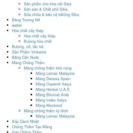
Sản phẩm cho khe nối Sika
Sơn sàn & Chất phủ Sika
Sửa chữa & bảo vệ bêtông Sika
Băng Trương Nở
weber
Hóa chất cấy thép
Hóa chất cấy thép
Bulong hóa chất
Bulong, nở, tắc kê
Sản Phẩm Vinkems
Băng Cản Nước
Màng Chống Thấm
Màng chống thấm khò nóng
Màng Lemax Malaysia
Màng Danosa Spain
Màng Copernit Italya
Màng Henkel U.A.E
Màng Bitumat Arab
Màng Index Italya
Màng Maxbond
Màng chống thấm tự dính
Màng Lemax Malaysia
Xốp Cách Nhiệt
Chống Thấm Tạo Màng
Sơn Chống Thấm