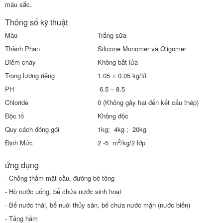
màu sắc.
Thông số kỹ thuật
Màu
Trắng sữa
Thành Phần
Silicone Monomer và Oligomer
Điểm cháy
Không bắt lửa
Trọng lượng riêng
1.05 ± 0.05 kg/lít
PH
6.5 – 8.5
Chloride
0 (Không gây hại đến kết cấu thép)
Độc tố
Không độc
Quy cách đóng gói
1kg; 4kg ; 20kg
2
Định Mức
2 -5 m
/kg/2 lớp
ứng dụng
- Chống thấm mặt cầu, đường bê tông
- Hồ nước uống, bể chứa nước sinh hoạt
- Bể nước thải, bể nuôi thủy sản, bể chưa nước mặn (nước biển)
- Tầng hầm