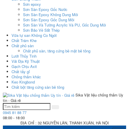
Sơn epoxy
Sơn Sàn Epoxy Gốc Nước
Sơn Sàn Epoxy Không Dung Môi
Sơn Sàn Epoxy Gốc Dung Môi
Sơn Sàn Và Tường Acrylic Và PU, Gốc Dung Môi
Sơn Bảo Về Sắt Thép
Vữa tự san Không Co Ngót
Chất Trám Khe
Chất phủ sàn
Chất phủ sàn, tăng cứng bề mặt bê tông
Lưới Thủy Tinh
Vải Địa Kỹ Thuật
Gạch Chịu Axit
Chất tẩy gỉ
Chống thấm khác
Keo Kingbond
Chất bột tăng cứng sàn bê tông
Sika Vật liệu chống thấm Uy
tín - Giá rẻ
0945 81 88 77
08:00 - 18:00
ĐỊA CHỈ : 32 NGUYỄN LÂN, THANH XUÂN, HÀ NỘI