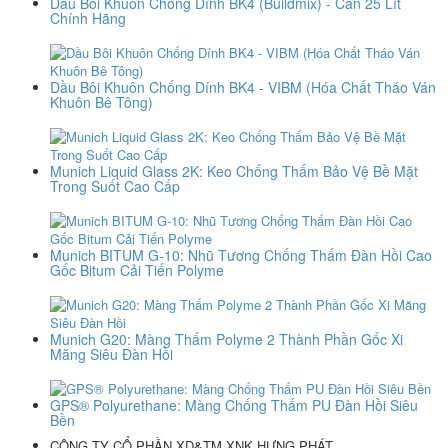
Dầu Bôi Khuôn Chống Dính BK4 (Buildmix) - Can 25 Lít
Chính Hãng
Dầu Bôi Khuôn Chống Dính BK4 - VIBM (Hóa Chất Tháo Ván
Khuôn Bê Tông)
Munich Liquid Glass 2K: Keo Chống Thấm Bảo Vệ Bề Mặt
Trong Suốt Cao Cấp
Munich BITUM G-10: Nhũ Tương Chống Thấm Đàn Hồi Cao
Gốc Bitum Cải Tiến Polyme
Munich G20: Màng Thấm Polyme 2 Thành Phần Gốc Xi
Măng Siêu Đàn Hồi
GPS® Polyurethane: Màng Chống Thấm PU Đàn Hồi Siêu
Bền
CÔNG TY CỔ PHẦN XD&TM XNK HƯNG PHÁT