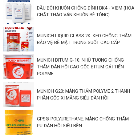
DẦU BÔI KHUÔN CHỐNG DÍNH BK4 - VIBM (HÓA
CHẤT THÁO VÁN KHUÔN BÊ TÔNG)
MUNICH LIQUID GLASS 2K: KEO CHỐNG THẤM
BẢO VỆ BỀ MẶT TRONG SUỐT CAO CẤP
MUNICH BITUM G-10: NHŨ TƯƠNG CHỐNG
THẤM ĐÀN HỒI CAO GỐC BITUM CẢI TIẾN
POLYME
MUNICH G20: MÀNG THẤM POLYME 2 THÀNH
PHẦN GỐC XI MĂNG SIÊU ĐÀN HỒI
GPS® POLYURETHANE: MÀNG CHỐNG THẤM
PU ĐÀN HỒI SIÊU BỀN