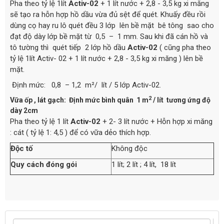
Pha theo tỷ lệ 1lít
Activ-02
+ 1 lít nước + 2,8 - 3,5 kg xi măng
sẽ tạo ra hỗn hợp hồ dầu vừa đủ sệt để quét. Khuấy đều rồi
dùng cọ hay ru lô quét đều 3 lớp lên bề mặt bê tông sao cho
đạt độ dày lớp bề mặt từ 0,5 – 1 mm. Sau khi đã cán hồ và
tô tường thì quét tiếp 2 lớp hồ dầu
Activ-02
( cũng pha theo
tỷ lệ 1lít Activ- 02 + 1 lít nước + 2,8 - 3,5 kg xi măng ) lên bề
mặt.
Định mức: 0,8 – 1,2 m²/ lít / 5 lớp Activ-02.
2
Vữa ốp , lát gạch: Định mức bình quân 1 m
/ lít tương ứng độ
dày 2cm
Pha theo tỷ lệ 1 lít
Activ-02
+ 2- 3 lít nước + Hỗn hợp xi măng
: cát ( tỷ lệ 1: 4,5 ) để có vữa dẻo thích hợp.
Độc tố
Không độc
Quy cách đóng gói
1 lít; 2 lít ; 4 lít, 18 lít