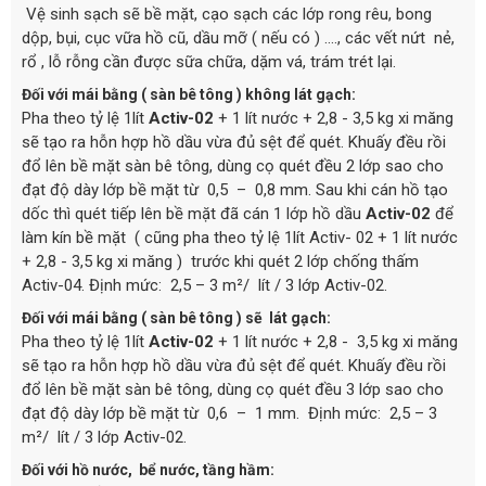
Vệ sinh sạch sẽ bề mặt, cạo sạch các lớp rong rêu, bong
dộp, bụi, cục vữa hồ cũ, dầu mỡ ( nếu có ) …., các vết nứt nẻ,
rổ , lỗ rỗng cần được sữa chữa, dặm vá, trám trét lại.
Đối với mái bằng ( sàn bê tông ) không lát gạch:
Pha theo tỷ lệ 1lít
Activ-02
+ 1 lít nước + 2,8 - 3,5 kg xi măng
sẽ tạo ra hỗn hợp hồ dầu vừa đủ sệt để quét. Khuấy đều rồi
đổ lên bề mặt sàn bê tông, dùng cọ quét đều 2 lớp sao cho
đạt độ dày lớp bề mặt từ 0,5 – 0,8 mm. Sau khi cán hồ tạo
dốc thì quét tiếp lên bề mặt đã cán 1 lớp hồ dầu
Activ-02
để
làm kín bề mặt ( cũng pha theo tỷ lệ 1lít Activ- 02 + 1 lít nước
+ 2,8 - 3,5 kg xi măng ) trước khi quét 2 lớp chống thấm
Activ-04. Định mức: 2,5 – 3 m²/ lít / 3 lớp Activ-02.
Đối với mái bằng ( sàn bê tông ) sẽ lát gạch:
Pha theo tỷ lệ 1lít
Activ-02
+ 1 lít nước + 2,8 - 3,5 kg xi măng
sẽ tạo ra hỗn hợp hồ dầu vừa đủ sệt để quét. Khuấy đều rồi
đổ lên bề mặt sàn bê tông, dùng cọ quét đều 3 lớp sao cho
đạt độ dày lớp bề mặt từ 0,6 – 1 mm. Định mức: 2,5 – 3
m²/ lít / 3 lớp Activ-02.
Đối với hồ nước, bể nước, tầng hầm: