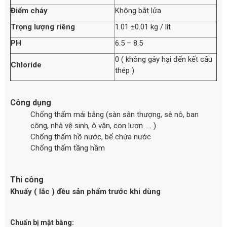
Điểm cháy
Không bắt lửa
Trọng lượng riêng
1.01 ±0.01 kg / lít
PH
6.5 – 8.5
0 ( không gây hại đến kết cấu
Chloride
thép )
Công dụng
Chống thấm mái bằng (sàn sân thượng, sê nô, ban
công, nhà vệ sinh, ô văn, con lươn … )
Chống thấm hồ nước, bể chứa nước
Chống thấm tầng hầm
Thi công
Khuấy ( lắc ) đều sản phẩm trước khi dùng
Chuẩn bị mặt bằng: