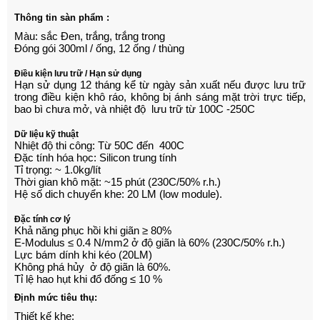
Thông tin sàn phẩm :
Màu: sắc Đen, trắng, trắng trong
Đóng gói 300ml / ống, 12 ống / thùng
Điều kiện lưu trữ / Hạn sử dụng
Hạn sử dụng 12 tháng kể từ ngày sản xuất nếu được lưu trữ
trong điều kiện khô ráo, không bị ánh sáng mặt trời trực tiếp,
bao bì chưa mở, và nhiệt độ lưu trữ từ 100C -250C
Dữ liệu kỹ thuật
Nhiệt độ thi công: Từ 50C đến 400C
Đặc tính hóa học: Silicon trung tính
Tỉ trọng: ~ 1.0kg/lít
Thời gian khô mặt: ~15 phút (230C/50% r.h.)
Hệ số dich chuyển khe: 20 LM (low module).
Đặc tính cơ lý
Khả năng phục hồi khi giãn ≥ 80%
E-Modulus ≤ 0.4 N/mm2 ở độ giãn là 60% (230C/50% r.h.)
Lực bám dính khi kéo (20LM)
Không phá hủy ở độ giãn là 60%.
Tỉ lệ hao hụt khi đổ đống ≤ 10 %
Định mức tiêu thụ:
Thiết kế khe: