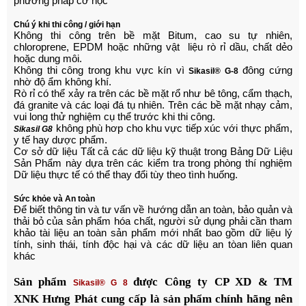
phương pháp cơ học
Chú ý khi thi công / giới hạn
Không thi công trên bề mặt Bitum, cao su tự nhiên,
chloroprene, EPDM hoặc những vật liệu rò rỉ dầu, chất dẻo
hoặc dung môi.
Không thi công trong khu vực kín vì
đông cứng
Sikasil® G-8
nhờ độ ẩm không khí.
Rò rỉ có thể xảy ra trên các bề mặt rổ như bê tông, cẩm thạch,
đá granite và các loại đá tụ nhiên. Trên các bề mặt nhạy cảm,
vui long thử nghiệm cụ thể trước khi thi công.
không phù hơp cho khu vực tiếp xúc với thực phẩm,
Sikasil G8
y tế hay dược phẩm.
Cơ sở dữ liệu Tất cả các dữ liệu kỹ thuật trong Bảng Dữ Liệu
Sản Phẩm này dựa trên các kiểm tra trong phòng thí nghiệm
Dữ liệu thực tế có thể thay đổi tùy theo tình huống.
Sức khỏe và An toàn
Để biết thông tin và tư vấn về hướng dẫn an toàn, bảo quản và
thải bỏ của sản phẩm hóa chất, người sử dụng phải cần tham
khảo tài liệu an toàn sản phẩm mới nhất bao gồm dữ liệu lý
tính, sinh thái, tính độc hại và các dữ liệu an tòan liên quan
khác
Sản phẩm
được
Công ty CP XD & TM
Sikasil® G 8
XNK
Hưng Phát
cung cấp là sản phẩm chính hãng nên