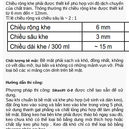
Chiều rộng khe phải được thiết kế phù hợp với độ dịch chuyển
của chất trám. Thông thường thì chiều rộng khe được thiết kế
từ 6 mm đến < 12mm.
Tỉ lệ chiều rộng và chiều sâu là ~ 2 : 1
Bề mặt phải sạch và khô, đồng nhất, không
Chất lượng bề mặt:
có vết dầu mỡ, bụi bẩn và không có những mảnh vụn vỡ. Phải
loại bỏ các xi măng còn dính trên bề mặt.
Hướng dẫn thi công:
Phương pháp thi công:
được chế tạo sẵn để sử
Sikasil® G-8
dụng.
Sau khi chuẩn bị bề mặt và khe phù hợp (vệ sinh và dán keo),
đặt ống keo vào súng và bắn keo vào khe trong vòng 5 phút,
sử dụng thanh gạt phẳng và chất lỏng phù hợp để làm phẳng
bề mặt. Băng keo hai bên khe phải được tháo bỏ ngay sau đó,
keo chưa khô có thể loại bỏ bằng dung môi thích hợp hoặc
chất tẩy keo phù hợp . Keo đã khô chỉ có thể loại bỏ bằng