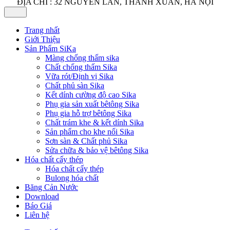
ĐỊA CHỈ : 32 NGUYỄN LÂN, THANH XUÂN, HÀ NỘI
Trang nhất
Giới Thiệu
Sản Phẩm SiKa
Màng chống thấm sika
Chất chống thấm Sika
Vữa rót/Định vị Sika
Chất phủ sàn Sika
Kết dính cường độ cao Sika
Phụ gia sản xuất bêtông Sika
Phụ gia hỗ trợ bêtông Sika
Chất trám khe & kết dính Sika
Sản phẩm cho khe nối Sika
Sơn sàn & Chất phủ Sika
Sửa chữa & bảo vệ bêtông Sika
Hóa chất cấy thép
Hóa chất cấy thép
Bulong hóa chất
Băng Cản Nước
Download
Báo Giá
Liên hệ