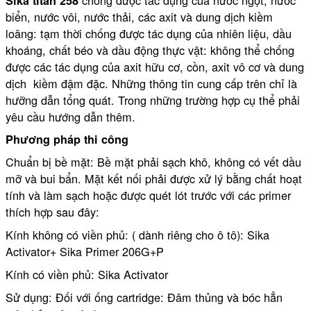
Sika titan 258
biển, nước vôi, nước thải, các axit và dung dịch kiềm
loãng: tạm thời chống được tác dụng của nhiên liệu, dầu
khoáng, chất béo và dầu động thực vật: không thể chống
được các tác dụng của axit hữu cơ, cồn, axit vô cơ và dung
dịch kiềm đậm đặc. Những thông tin cung cấp trên chỉ là
hưỡng dẫn tổng quát. Trong những trường hợp cụ thể phải
yêu cầu hướng dẫn thêm.
Phương pháp thi công
Chuẩn bị bề mặt: Bề mặt phải sạch khô, không có vết dầu
mỡ và bui bẩn. Mặt kết nối phải được xử lý bằng chất hoạt
tính và làm sạch hoặc được quét lót trước với các primer
thích hợp sau đây:
Kính không có viền phủ: ( dành riêng cho ô tô): Sika
Activator+ Sika Primer 206G+P
Kính có viền phủ: Sika Activator
Sử dụng: Đối với ống cartridge: Đâm thủng và bóc hẳn