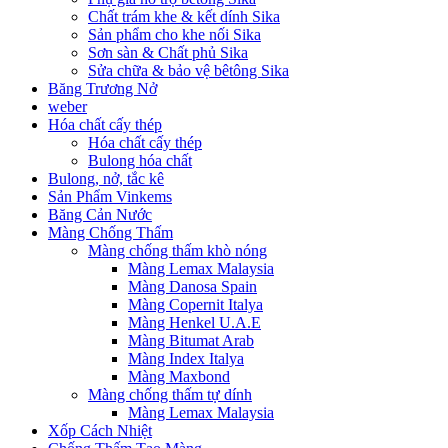
Chất trám khe & kết dính Sika
Sản phẩm cho khe nối Sika
Sơn sàn & Chất phủ Sika
Sửa chữa & bảo vệ bêtông Sika
Băng Trương Nở
weber
Hóa chất cấy thép
Hóa chất cấy thép
Bulong hóa chất
Bulong, nở, tắc kê
Sản Phẩm Vinkems
Băng Cản Nước
Màng Chống Thấm
Màng chống thấm khò nóng
Màng Lemax Malaysia
Màng Danosa Spain
Màng Copernit Italya
Màng Henkel U.A.E
Màng Bitumat Arab
Màng Index Italya
Màng Maxbond
Màng chống thấm tự dính
Màng Lemax Malaysia
Xốp Cách Nhiệt