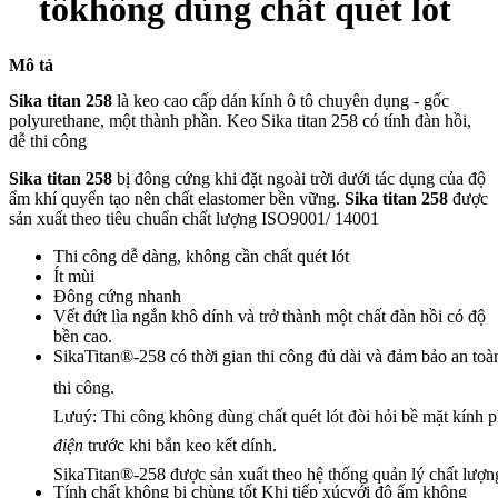
tôkhông dùng chất quét lót
Mô tả
Sika titan 258
là keo cao cấp dán kính ô tô chuyên dụng - gốc
polyurethane, một thành phần. Keo Sika titan 258 có tính đàn hồi,
dễ thi công
Sika titan 258
bị đông cứng khi đặt ngoài trời dưới tác dụng của độ
ẩm khí quyển tạo nên chất elastomer bền vững.
Sika
titan
258
được
sản xuất theo tiêu chuẩn chất lượng ISO9001/ 14001
Thi công dễ dàng, không cần chất quét lót
Ít mùi
Đông cứng nhanh
Vết đứt lìa ngắn khô dính và trở thành một chất đàn hồi có độ
bền cao.
SikaTitan®-258
có thời gian thi công đủ dài và đảm bảo an toà
thi công.
Lưuý: Thi công không dùng chất quét lót đòi hỏi bề mặt kính 
điện
trước khi bắn keo kết dính.
SikaTitan®-258
được sản xuất theo hệ thống quản lý chất lượ
Tính chất không bị chùng tốt Khi tiếp xúcvới độ ẩm không