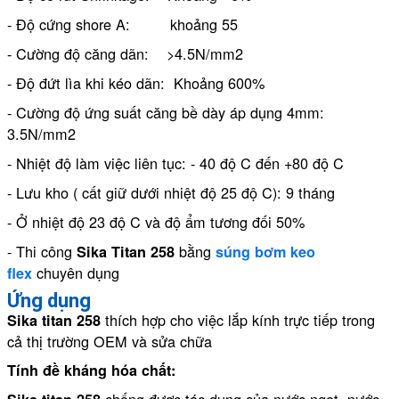
- Độ cứng shore A: khoảng 55
- Cường độ căng dãn: >4.5N/mm2
- Độ đứt lìa khi kéo dãn: Khoảng 600%
- Cường độ ứng suất căng bề dày áp dụng 4mm:
3.5N/mm2
- Nhiệt độ làm việc liên tục: - 40 độ C đến +80 độ C
- Lưu kho ( cất giữ dưới nhiệt độ 25 độ C): 9 tháng
- Ở nhiệt độ 23 độ C và độ ẩm tương đối 50%
- Thi công
bằng
Sika Titan 258
súng bơm keo
chuyên dụng
flex
Ứng dụng
thích hợp cho việc lắp kính trực tiếp trong
Sika titan 258
cả thị trường OEM và sửa chữa
Tính đề kháng hóa chất:
chống được tác dụng của nước ngọt, nước