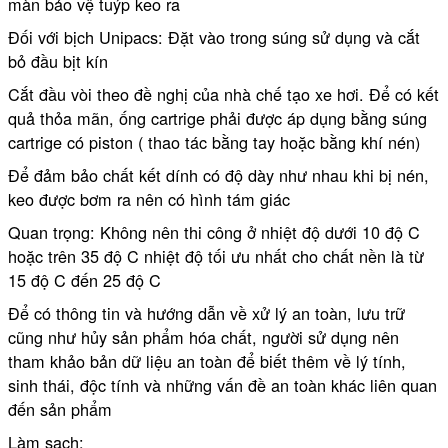
màn bảo vệ tuýp keo ra
Đối với bịch Unipacs: Đặt vào trong súng sử dụng và cắt
bỏ đầu bịt kín
Cắt đầu vòi theo đề nghị của nhà chế tạo xe hơi. Để có kết
quả thỏa mãn, ống cartrige phải được áp dụng bằng súng
cartrige có piston ( thao tác bằng tay hoặc bằng khí nén)
Để đảm bảo chất kết dính có độ dày như nhau khi bị nén,
keo được bơm ra nên có hình tám giác
Quan trọng: Không nên thi công ở nhiệt độ dưới 10 độ C
hoặc trên 35 độ C nhiệt độ tối ưu nhất cho chất nền là từ
15 độ C đến 25 độ C
Để có thông tin và hướng dẫn về xử lý an toàn, lưu trữ
cũng như hủy sản phẩm hóa chất, người sử dụng nên
tham khảo bản dữ liệu an toàn để biết thêm về lý tính,
sinh thái, độc tính và những vấn đề an toàn khác liên quan
đến sản phẩm
Làm sạch: