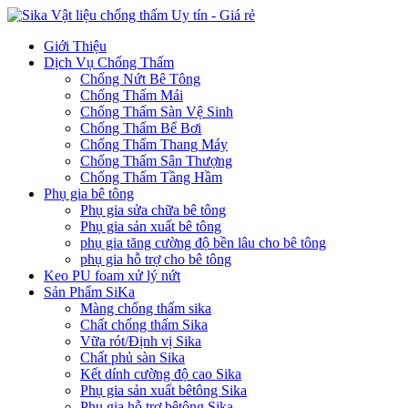
Giới Thiệu
Dịch Vụ Chống Thấm
Chống Nứt Bê Tông
Chống Thấm Mái
Chống Thấm Sàn Vệ Sinh
Chống Thấm Bể Bơi
Chống Thấm Thang Máy
Chống Thấm Sân Thượng
Chống Thấm Tầng Hầm
Phụ gia bê tông
Phụ gia sửa chữa bê tông
Phụ gia sản xuất bê tông
phụ gia tăng cường độ bền lâu cho bê tông
phụ gia hỗ trợ cho bê tông
Keo PU foam xử lý nứt
Sản Phẩm SiKa
Màng chống thấm sika
Chất chống thấm Sika
Vữa rót/Định vị Sika
Chất phủ sàn Sika
Kết dính cường độ cao Sika
Phụ gia sản xuất bêtông Sika
Phụ gia hỗ trợ bêtông Sika