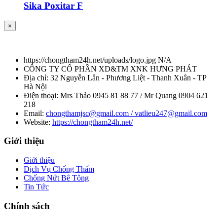
Sika Poxitar F
×
https://chongtham24h.net/uploads/logo.jpg
N/A
CÔNG TY CỔ PHẦN XD&TM XNK HƯNG PHÁT
Địa chỉ:
32 Nguyễn Lân - Phương Liệt - Thanh Xuân - TP
Hà Nội
Điện thoại:
Mrs Thảo 0945 81 88 77 / Mr Quang 0904 621
218
Email:
chongthamjsc@gmail.com / vatlieu247@gmail.com
Website:
https://chongtham24h.net/
Giới thiệu
Giới thiệu
Dịch Vụ Chống Thấm
Chống Nứt Bê Tông
Tin Tức
Chính sách