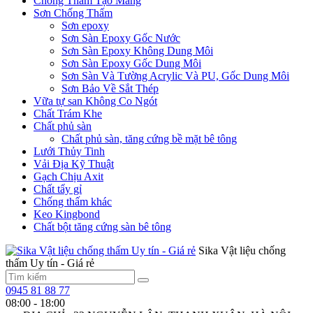
Chống Thấm Tạo Màng
Sơn Chống Thấm
Sơn epoxy
Sơn Sàn Epoxy Gốc Nước
Sơn Sàn Epoxy Không Dung Môi
Sơn Sàn Epoxy Gốc Dung Môi
Sơn Sàn Và Tường Acrylic Và PU, Gốc Dung Môi
Sơn Bảo Về Sắt Thép
Vữa tự san Không Co Ngót
Chất Trám Khe
Chất phủ sàn
Chất phủ sàn, tăng cứng bề mặt bê tông
Lưới Thủy Tinh
Vải Địa Kỹ Thuật
Gạch Chịu Axit
Chất tẩy gỉ
Chống thấm khác
Keo Kingbond
Chất bột tăng cứng sàn bê tông
Sika Vật liệu chống
thấm Uy tín - Giá rẻ
0945 81 88 77
08:00 - 18:00