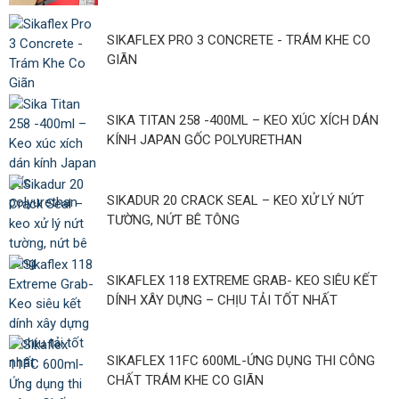
SIKAFLEX PRO 3 CONCRETE - TRÁM KHE CO
GIÃN
SIKA TITAN 258 -400ML – KEO XÚC XÍCH DÁN
KÍNH JAPAN GỐC POLYURETHAN
SIKADUR 20 CRACK SEAL – KEO XỬ LÝ NỨT
TƯỜNG, NỨT BÊ TÔNG
SIKAFLEX 118 EXTREME GRAB- KEO SIÊU KẾT
DÍNH XÂY DỰNG – CHỊU TẢI TỐT NHẤT
SIKAFLEX 11FC 600ML-ỨNG DỤNG THI CÔNG
CHẤT TRÁM KHE CO GIÃN