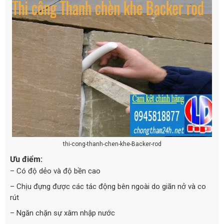
thi-cong-thanh-chen-khe-Backer-rod
Ưu điểm:
– Có độ dẻo và độ bền cao
– Chịu đựng được các tác động bên ngoài do giãn nở và co
rút
– Ngăn chặn sự xâm nhập nước