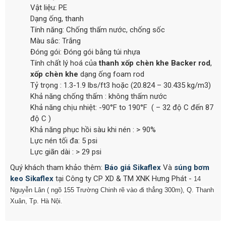
Vật liệu: PE
Dạng ống, thanh
Tính năng: Chống thấm nước, chống sốc
Màu sắc: Trắng
Đóng gói: Đóng gói bằng túi nhựa
Tính chất lý hoá của
thanh xốp chèn khe Backer rod
,
xốp chèn khe
dạng ống foam rod
Tỷ trọng : 1.3-1.9 lbs/ft3 hoặc (20.824 – 30.435 kg/m3)
Khả năng chống thấm : không thấm nước
Khả năng chịu nhiệt: -90°F to 190°F ( – 32 độ C đến 87
độ C )
Khả năng phục hồi sàu khi nén : > 90%
Lực nén tối đa: 5 psi
Lực giãn dài : > 29 psi
Quý khách tham khảo thêm:
Báo giá Sikaflex
Và
súng bơm
keo Sikaflex
tại Công ty CP XD & TM XNK Hưng Phát -
14
Nguyễn Lân ( ngõ 155 Trường Chinh rẽ vào đi thẳng 300m), Q. Thanh
Xuân, Tp. Hà Nội.