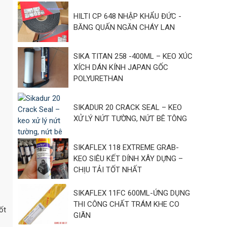
HILTI CP 648 NHẬP KHẨU ĐỨC -
BĂNG QUẤN NGĂN CHÁY LAN
SIKA TITAN 258 -400ML – KEO XÚC
XÍCH DÁN KÍNH JAPAN GỐC
POLYURETHAN
SIKADUR 20 CRACK SEAL – KEO
XỬ LÝ NỨT TƯỜNG, NỨT BÊ TÔNG
SIKAFLEX 118 EXTREME GRAB-
KEO SIÊU KẾT DÍNH XÂY DỰNG –
CHỊU TẢI TỐT NHẤT
SIKAFLEX 11FC 600ML-ỨNG DỤNG
THI CÔNG CHẤT TRÁM KHE CO
ốt
GIÃN