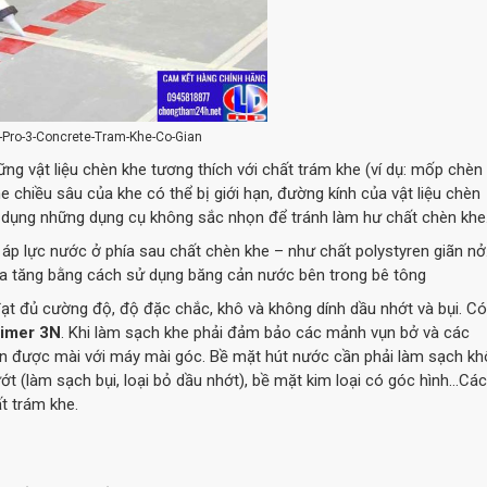
x-Pro-3-Concrete-Tram-Khe-Co-Gian
ững vật liệu chèn khe tương thích với chất trám khe (ví dụ: mốp chèn
e chiều sâu của khe có thể bị giới hạn, đường kính của vật liệu chèn
ử dụng những dụng cụ không sắc nhọn để tránh làm hư chất chèn khe
áp lực nước ở phía sau chất chèn khe – như chất polystyren giãn nở
ia tăng bằng cách sử dụng băng cản nước bên trong bê tông
đạt đủ cường độ, độ đặc chắc, khô và không dính dầu nhớt và bụi. Có
rimer 3N
. Khi làm sạch khe phải đảm bảo các mảnh vụn bở và các
nên được mài với máy mài góc. Bề mặt hút nước cần phải làm sạch kh
ướt (làm sạch bụi, loại bỏ dầu nhớt), bề mặt kim loại có góc hình…Các
ất trám khe.