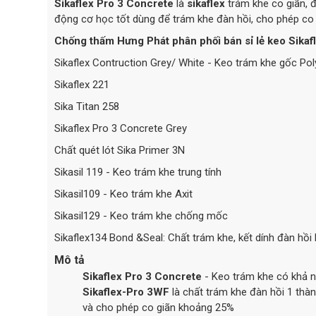
Sikaflex Pro 3 Concrete
là
sikaflex
trám khe co giãn, 
động cơ học tốt dùng để trám khe đàn hồi, cho phép co 
Chống thấm Hưng Phát phân phối bán sỉ lẻ keo Sikafle
Sikaflex Contruction Grey/ White - Keo trám khe gốc Po
Sikaflex 221
Sika Titan 258
Sikaflex Pro 3 Concrete Grey
Chất quét lót Sika Primer 3N
Sikasil 119 - Keo trám khe trung tính
Sikasil109 - Keo trám khe Axit
Sikasil129 - Keo trám khe chống mốc
Sikaflex134 Bond &Seal: Chất trám khe, kết dính đàn hồ
Mô tả
Sikaflex Pro
3 Concrete
- Keo trám khe có khả n
Sikaflex-Pro 3WF
là chất trám khe đàn hồi 1 thà
và cho phép co giãn khoảng 25%