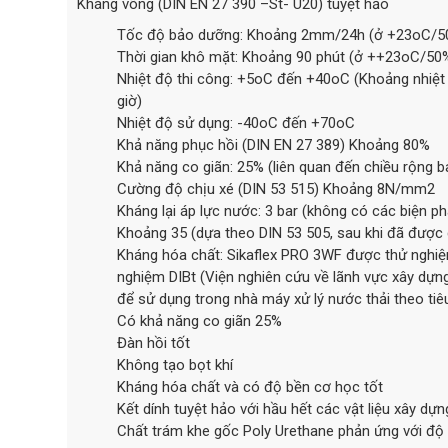
Kháng võng (DIN EN 27 390 –St- U20) tuyệt hảo
Tốc độ bảo dưỡng: Khoảng 2mm/24h (ở +23oC/5
Thời gian khô mặt: Khoảng 90 phút (ở ++23oC/50
Nhiệt độ thi công: +5oC đến +40oC (Khoảng nhiệt 
giờ)
Nhiệt độ sử dụng: -40oC đến +70oC
Khả năng phục hồi (DIN EN 27 389) Khoảng 80%
Khả năng co giãn: 25% (liên quan đến chiều rộng 
Cường độ chịu xé (DIN 53 515) Khoảng 8N/mm2
Kháng lại áp lực nước: 3 bar (không có các biện p
Khoảng 35 (dựa theo DIN 53 505, sau khi đã được 
Kháng hóa chất: Sikaflex PRO 3WF được thử nghiệ
nghiệm DIBt (Viện nghiên cứu về lãnh vực xây dựn
để sử dụng trong nhà máy xử lý nước thải theo ti
Có khả năng co giãn 25%
Đàn hồi tốt
Không tạo bọt khí
Kháng hóa chất và có độ bền cơ học tốt
Kết dính tuyệt hảo với hầu hết các vật liệu xây dựn
Chất trám khe gốc Poly Urethane phản ứng với độ 