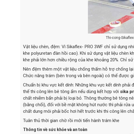
Thi-cong-Sikafle
Vật liệu chèn, đệm: Vì Sikaflex- PRO 3WF chỉ sử dụng nh
khe polyuretan đàn hồi cao). Khi sử dụng vật liệu chèn kh
khe phải lớn hơn chiều rộng của khe khoảng 20%. Chỉ s
Nên đệm thêm một vật liệu chống thấm hỗ trợ chống lại 
Chức năng trám (bên trong và bên ngoài) có thể được g
Chuẩn bị khu vực kết dính: Những khu vực kết dính phải 
thể thi công lên bê tông ẩm nếu dùng kết hợp với
sika p
chất nhiễm bẩn phải bị loại bỏ. Thông thường bê tông 
(bằng chổi), đối với bề mặt không hút nước thì phải rửa 
chất dung môi phải bốc hơi hết trước khi thi công lên ch
Tuân thủ thời gian chờ rồi mới tiến hành trám khe
Thông tin về sức khỏe và an toàn