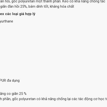
đàn hồi, gốc polyuretan một thành phần. Keo có khả năng chống tác
giãn đàn hồi 25%, bám dính tốt, kháng hóa chất
x các loại giá hợp lý
lyurthane
i PUR đa dụng
ăng co giãn 25 %
nh phần, gốc polyuretan có khả năng chống lại các tác động cơ học t