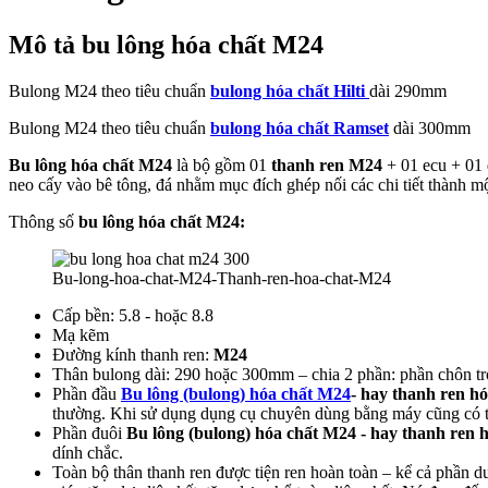
Mô tả bu lông hóa chất
M24
Bulong M24 theo tiêu chuẩn
bulong hóa chất Hilti
dài 290mm
Bulong M24 theo tiêu chuẩn
bulong hóa chất Ramset
dài 300mm
Bu lông
hóa chất M24
là bộ gồm 01
thanh ren
M24
+ 01 ecu + 01
neo cấy vào bê tông, đá nhằm mục đích ghép nối các chi tiết thành một
Thông số
bu lông hóa chất M24:
Bu-long-hoa-chat-M24-Thanh-ren-hoa-chat-M24
Cấp bền: 5.8 - hoặc 8.8
Mạ kẽm
Đường kính thanh ren:
M24
Thân bulong dài: 290 hoặc 300mm – chia 2 phần: phần chôn t
Phần đầu
Bu lông (bulong) hóa chất M24
- hay thanh ren h
thường. Khi sử dụng dụng cụ chuyên dùng bằng máy cũng có th
Phần đuôi
Bu lông (bulong) hóa chất M24 - hay thanh ren
dính chắc.
Toàn bộ thân thanh ren được tiện ren hoàn toàn – kể cả phần dư