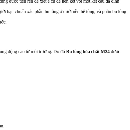
ũng được tiện ren để xiết ê cu để liên kết với một kết cấu đã định
giới hạn chuẩn xác phần bu lông ở dưới nền bê tông, và phần bu lông
ước.
c rung động cao từ môi trường. Do đó
Bu lông hóa chất M24
được
n...