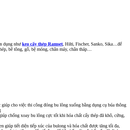
ên dụng như
keo cấy thép Ramset
, Hilti, Fischer, Sanko, Sika…để
ấu thép, bê tông, gỗ, bệ móng, chân máy, chân tháp…
ác giúp cho việc thi công đóng bu lông xuống bằng dụng cụ búa thông
g
 giúp chống xoay bu lông cực tốt khi hóa chất cấy thép đã khô, cứng,
 giúp tiết diện tiếp xúc của bulong và hóa chất được tăng tối đa,