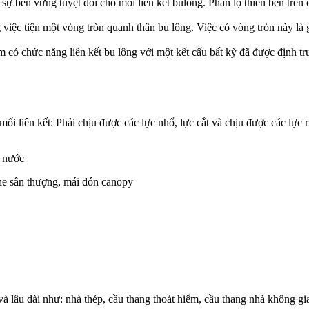
 sự bền vững tuyệt đối cho mối liên kết bulong. Phần lộ thiên bên trên c
việc tiện một vòng tròn quanh thân bu lông. Việc có vòng tròn này là 
ệm có chức năng liên kết bu lông với một kết cấu bất kỳ đã được định tr
 mối liên kết: Phải chịu được các lực nhổ, lực cắt và chịu được các lự
i nước
che sân thượng, mái đón canopy
và lâu dài như: nhà thép, cầu thang thoát hiểm, cầu thang nhà không gia