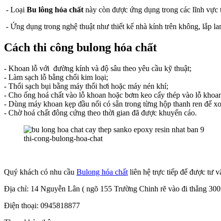
- Loại
Bu lông hóa chất
này còn được ứng dụng trong các lĩnh vực t
- Ứng dụng trong nghệ thuật như thiết kế nhà kính trên không, lắp la
Cách thi công bulong hóa chất
- Khoan lỗ với đường kính và độ sâu theo yêu cầu kỹ thuật;
- Làm sạch lỗ bằng chổi kim loại;
- Thổi sạch bụi bằng máy thổi hơi hoặc máy nén khí;
- Cho ống hoá chất vào lỗ khoan hoặc bơm keo cấy thép vào lỗ khoa
- Dùng máy khoan kẹp đầu nối có sẵn trong từng hộp thanh ren để xoá
- Chờ hoá chất đông cứng theo thời gian đã được khuyến cáo.
thi-cong-bulong-hoa-chat
Quý khách có nhu cầu
Bulong hóa chất
liên hệ trực tiếp để được tư v
Địa chỉ: 14 Nguyễn Lân ( ngõ 155 Trường Chinh rẽ vào đi thẳng 30
Điện thoại: 0945818877