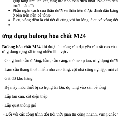
giúp tăng lực liên kết, tăng lực nhổ toàn diện nhất. Nó đem đến
trước nào đó
Phần ngăn cách của thân dưới và thân trên được đánh dấu bằng 
ở bên trên nền bê tông-
Ê cu, vòng đệm là chi tiết đi cùng với bu lông, ê cu và vòng đ
ứng dụng bulong hóa chất
M24
Bulong hóa chất M24
khi được thi công cần đạt yêu cầu rất cao của
ứng dụng rộng rãi trong nhiều lĩnh vực:
- Công trình cầu đường, hầm, cầu cảng, mỏ neo ụ tàu, ứng dụng dướ
- Làm cầu thang thoát hiểm nhà cao tầng, cột nhà công nghiệp, mái 
- Giá đỡ kho hàng
- Bệ máy móc thiết bị có trọng tải lớn, đọ tung vào sàn bê tông
- Lắp lan can, cột điện thép
- Lắp quạt thông gió
- Đối với các công trình đòi hỏi thời gian thi công nhanh, vững chắc 