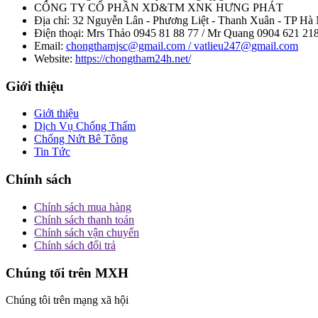
CÔNG TY CỔ PHẦN XD&TM XNK HƯNG PHÁT
Địa chỉ:
32 Nguyễn Lân - Phương Liệt - Thanh Xuân - TP Hà 
Điện thoại:
Mrs Thảo 0945 81 88 77 / Mr Quang 0904 621 21
Email:
chongthamjsc@gmail.com / vatlieu247@gmail.com
Website:
https://chongtham24h.net/
Giới thiệu
Giới thiệu
Dịch Vụ Chống Thấm
Chống Nứt Bê Tông
Tin Tức
Chính sách
Chính sách mua hàng
Chính sách thanh toán
Chính sách vận chuyển
Chính sách đổi trả
Chúng tối trên MXH
Chúng tôi trên mạng xã hội