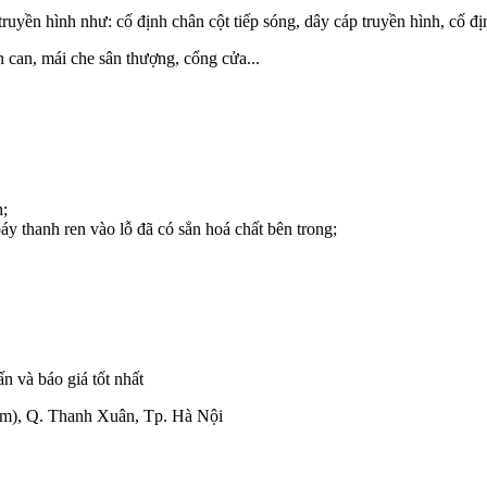
ruyền hình như: cố định chân cột tiếp sóng, dây cáp truyền hình, cố đị
n can, mái che sân thượng, cổng cửa...
n;
y thanh ren vào lỗ đã có sẳn hoá chất bên trong;
ấn và báo giá tốt nhất
0m), Q. Thanh Xuân, Tp. Hà Nội