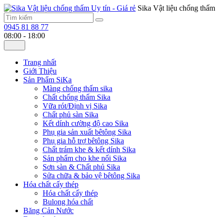
Sika Vật liệu chống thấm 
0945 81 88 77
08:00 - 18:00
Trang nhất
Giới Thiệu
Sản Phẩm SiKa
Màng chống thấm sika
Chất chống thấm Sika
Vữa rót/Định vị Sika
Chất phủ sàn Sika
Kết dính cường độ cao Sika
Phụ gia sản xuất bêtông Sika
Phụ gia hỗ trợ bêtông Sika
Chất trám khe & kết dính Sika
Sản phẩm cho khe nối Sika
Sơn sàn & Chất phủ Sika
Sửa chữa & bảo vệ bêtông Sika
Hóa chất cấy thép
Hóa chất cấy thép
Bulong hóa chất
Băng Cản Nước