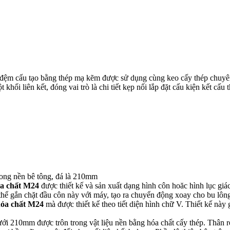
 đệm cấu tạo bằng thép mạ kẽm được sử dụng cùng keo cấy thép chuy
 khối liên kết, đóng vai trò là chi tiết kẹp nối lắp đặt cấu kiện kết c
rong nền bê tông, đá là 210mm
óa chất M24
được thiết kế và sản xuất dạng hình côn hoăc hình lục gi
ể gắn chặt đầu côn này với máy, tạo ra chuyển động xoay cho bu lôn
 hóa chất M24
mà được thiết kế theo tiết diện hình chữ V. Thiết kế này
ới 210mm được trôn trong vật liệu nền bằng hóa chất cấy thép. Thân ren