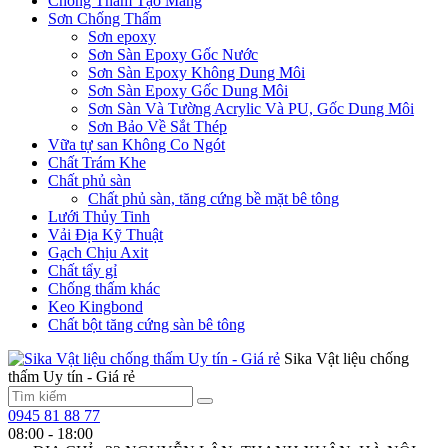
Chống Thấm Tạo Màng
Sơn Chống Thấm
Sơn epoxy
Sơn Sàn Epoxy Gốc Nước
Sơn Sàn Epoxy Không Dung Môi
Sơn Sàn Epoxy Gốc Dung Môi
Sơn Sàn Và Tường Acrylic Và PU, Gốc Dung Môi
Sơn Bảo Về Sắt Thép
Vữa tự san Không Co Ngót
Chất Trám Khe
Chất phủ sàn
Chất phủ sàn, tăng cứng bề mặt bê tông
Lưới Thủy Tinh
Vải Địa Kỹ Thuật
Gạch Chịu Axit
Chất tẩy gỉ
Chống thấm khác
Keo Kingbond
Chất bột tăng cứng sàn bê tông
Sika Vật liệu chống
thấm Uy tín - Giá rẻ
0945 81 88 77
08:00 - 18:00