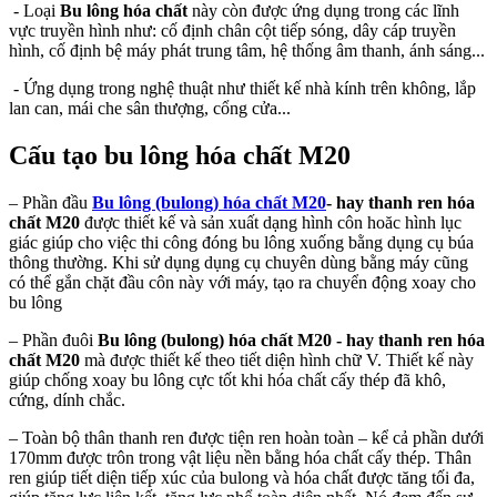
- Loại
Bu lông hóa chất
này còn được ứng dụng trong các lĩnh
vực truyền hình như: cố định chân cột tiếp sóng, dây cáp truyền
hình, cố định bệ máy phát trung tâm, hệ thống âm thanh, ánh sáng...
- Ứng dụng trong nghệ thuật như thiết kế nhà kính trên không, lắp
lan can, mái che sân thượng, cổng cửa...
Cấu tạo bu lông hóa chất M20
– Phần đầu
Bu lông (bulong) hóa chất M20
- hay thanh ren hóa
chất M20
được thiết kế và sản xuất dạng hình côn hoăc hình lục
giác giúp cho việc thi công đóng bu lông xuống bằng dụng cụ búa
thông thường. Khi sử dụng dụng cụ chuyên dùng bằng máy cũng
có thể gắn chặt đầu côn này với máy, tạo ra chuyển động xoay cho
bu lông
– Phần đuôi
Bu lông (bulong) hóa chất M20 - hay thanh ren hóa
chất M20
mà được thiết kế theo tiết diện hình chữ V. Thiết kế này
giúp chống xoay bu lông cực tốt khi hóa chất cấy thép đã khô,
cứng, dính chắc.
– Toàn bộ thân thanh ren được tiện ren hoàn toàn – kể cả phần dưới
170mm được trôn trong vật liệu nền bằng hóa chất cấy thép. Thân
ren giúp tiết diện tiếp xúc của bulong và hóa chất được tăng tối đa,