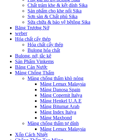
Chất trám khe & kết dính Sika
Sản phẩm cho khe nối Sika
Sơn sàn & Chất phủ Sika
Sửa chữa & bảo vệ bêtông Sika
Băng Trương Nở
weber
Hóa chất cấy thép
Hóa chất cấy thép
Bulong hóa chất
Bulong, nở, tắc kê
Sản Phẩm Vinkems
Băng Cản Nước
Màng Chống Thấm
Màng chống thấm khò nóng
Màng Lemax Malaysia
Màng Danosa Spain
Màng Copernit Italya
Màng Henkel U.A.E
Màng Bitumat Arab
Màng Index Italya
Màng Maxbond
Màng chống thấm tự dính
Màng Lemax Malaysia
Xốp Cách Nhiệt