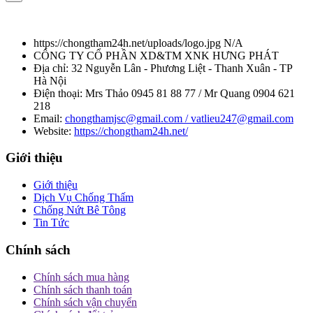
https://chongtham24h.net/uploads/logo.jpg
N/A
CÔNG TY CỔ PHẦN XD&TM XNK HƯNG PHÁT
Địa chỉ:
32 Nguyễn Lân - Phương Liệt - Thanh Xuân - TP
Hà Nội
Điện thoại:
Mrs Thảo 0945 81 88 77 / Mr Quang 0904 621
218
Email:
chongthamjsc@gmail.com / vatlieu247@gmail.com
Website:
https://chongtham24h.net/
Giới thiệu
Giới thiệu
Dịch Vụ Chống Thấm
Chống Nứt Bê Tông
Tin Tức
Chính sách
Chính sách mua hàng
Chính sách thanh toán
Chính sách vận chuyển