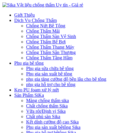
Giới Thiệu
Dịch Vụ Chống Thấm
Chống Nứt Bê Tông
Chống Thấm Mái
Chống Thấm Sàn Vệ Sinh
Chống Thấm Bể Bơi
Chống Thấm Thang Máy
Chống Thấm Sân Thượng
Chống Thấm Tầng Hầm
Phụ gia bê tông
Phụ gia sửa chữa bê tông
Phụ gia sản xuất bê tông
phụ gia tăng cường độ bền lâu cho bê tông
phụ gia hỗ trợ cho bê tông
Keo PU foam xử lý nứt
Sản Phẩm SiKa
Màng chống thấm sika
Chất chống thấm Sika
Vữa rót/Định vị Sika
Chất phủ sàn Sika
Kết dính cường độ cao Sika
Phụ gia sản xuất bêtông Sika
Phụ gia hỗ trợ bêtông Sika