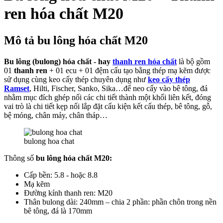
ren hóa chất M20
Mô tả bu lông hóa chất M20
Bu lông (bulong) hóa chất - hay
thanh ren hóa chất
là bộ gồm
01
thanh ren
+ 01 ecu + 01 đệm cấu tạo bằng thép mạ kẽm được
sử dụng cùng keo cấy thép chuyên dụng như
keo cấy thép
Ramset
, Hilti, Fischer, Sanko, Sika…để neo cấy vào bê tông, đá
nhằm mục đích ghép nối các chi tiết thành một khối liên kết, đóng
vai trò là chi tiết kẹp nối lắp đặt cấu kiện kết cấu thép, bê tông, gỗ,
bệ móng, chân máy, chân tháp…
bulong hoa chat
Thông số
bu lông hóa chất M20:
Cấp bền: 5.8 - hoặc 8.8
Mạ kẽm
Đường kính thanh ren: M20
Thân bulong dài: 240mm – chia 2 phần: phần chôn trong nền
bê tông, đá là 170mm