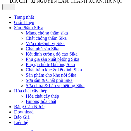
ĐỊA CHỈ : 32 NGUYỄN LÂN, THANH XUÂN, HÀ NỘI
Trang nhất
Giới Thiệu
Sản Phẩm SiKa
Màng chống thấm sika
Chất chống thấm Sika
Vữa rót/Định vị Sika
Chất phủ sàn Sika
Kết dính cường độ cao Sika
Phụ gia sản xuất bêtông Sika
Phụ gia hỗ trợ bêtông Sika
Chất trám khe & kết dính Sika
Sản phẩm cho khe nối Sika
Sơn sàn & Chất phủ Sika
Sửa chữa & bảo vệ bêtông Sika
Hóa chất cấy thép
Hóa chất cấy thép
Bulong hóa chất
Băng Cản Nước
Download
Báo Giá
Liên hệ