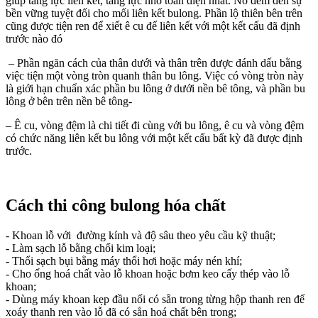
giúp tăng lực liên kết, tăng lực nhổ toàn diện nhất. Nó đem đến sự
bền vững tuyệt đối cho mối liên kết bulong. Phần lộ thiên bên trên
cũng được tiện ren để xiết ê cu để liên kết với một kết cấu đã định
trước nào đó
– Phần ngăn cách của thân dưới và thân trên được đánh dấu bằng
việc tiện một vòng tròn quanh thân bu lông. Việc có vòng tròn này
là giới hạn chuẩn xác phần bu lông ở dưới nền bê tông, và phần bu
lông ở bên trên nền bê tông-
– Ê cu, vòng đệm là chi tiết đi cùng với bu lông, ê cu và vòng đệm
có chức năng liên kết bu lông với một kết cấu bất kỳ đã được định
trước.
Cách thi công bulong hóa chất
- Khoan lỗ với đường kính và độ sâu theo yêu cầu kỹ thuật;
- Làm sạch lỗ bằng chổi kim loại;
- Thổi sạch bụi bằng máy thổi hơi hoặc máy nén khí;
- Cho ống hoá chất vào lỗ khoan hoặc bơm keo cấy thép vào lỗ
khoan;
- Dùng máy khoan kẹp đầu nối có sẵn trong từng hộp thanh ren để
xoáy thanh ren vào lỗ đã có sẳn hoá chất bên trong;