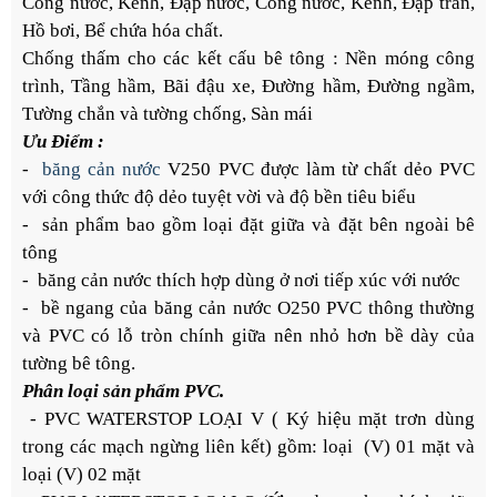
Cống nước, Kênh, Đập nước, Cống nước, Kênh, Đập tràn,
Hồ bơi, Bể chứa hóa chất.
Chống thấm cho các kết cấu bê tông : Nền móng công
trình, Tầng hầm, Bãi đậu xe, Đường hầm, Đường ngầm,
Tường chắn và tường chống, Sàn mái
Ưu Điểm :
-
băng cản nước
V250 PVC được làm từ chất dẻo PVC
với công thức độ dẻo tuyệt vời và độ bền tiêu biểu
- sản phẩm bao gồm loại đặt giữa và đặt bên ngoài bê
tông
- băng cản nước thích hợp dùng ở nơi tiếp xúc với nước
- bề ngang của băng cản nước O250 PVC thông thường
và PVC có lỗ tròn chính giữa nên nhỏ hơn bề dày của
tường bê tông.
Phân loại sản phẩm PVC.
- PVC WATERSTOP LOẠI V ( Ký hiệu mặt trơn dùng
trong các mạch ngừng liên kết) gồm: loại (V) 01 mặt và
loại (V) 02 mặt