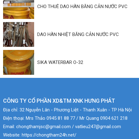
CHO THUÊ DAO HÀN BĂNG CẢN NƯỚC PVC
DAO HÀN NHIỆT BĂNG CẢN NƯỚC PVC
SIKA WATERBAR O-32
CÔNG TY CỔ PHẦN XD&TM XNK HƯNG PHÁT
Địa chỉ:
32 Nguyễn Lân - Phương Liệt - Thanh Xuân - TP Hà Nội
Điện thoại:
Mrs Thảo 0945 81 88 77 / Mr Quang 0904 621 218
Email:
chongthamjsc@gmail.com / vatlieu247@gmail.com
Website:
https://chongtham24h.net/