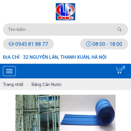
0945 81 88 77
08:00 - 18:00
ĐỊA CHỈ : 32 NGUYỄN LÂN, THANH XUÂN, HÀ NỘI
0
Trang nhất
Băng Cản Nước