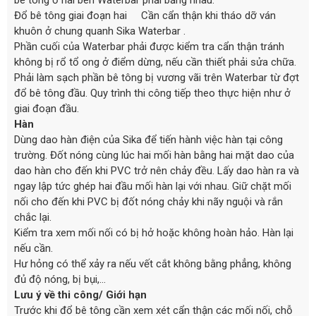
Đổ bê tông giai đoạn hai Cần cẩn thận khi tháo dỡ ván
khuôn ở chung quanh Sika Waterbar .
Phần cuối của Waterbar phải được kiểm tra cẩn thận tránh
không bị rổ tổ ong ở điểm dừng, nếu cần thiết phải sửa chữa.
Phải làm sạch phần bê tông bị vương vãi trên Waterbar từ đợt
đổ bê tông đầu. Quy trình thi công tiếp theo thực hiện như ở
giai đoạn đầu.
Hàn
Dùng dao hàn điện của Sika để tiến hành việc hàn tại công
trường. Đốt nóng cùng lúc hai mối hàn bằng hai mặt dao của
dao hàn cho đến khi PVC trở nên chảy đều. Lấy dao hàn ra và
ngay lập tức ghép hai đầu mối hàn lại với nhau. Giữ chặt mối
nối cho đến khi PVC bị đốt nóng chảy khi nãy nguội và rắn
chắc lại.
Kiểm tra xem mối nối có bị hở hoặc không hoàn hảo. Hàn lại
nếu cần.
Hư hỏng có thể xảy ra nếu vết cắt không bằng phẳng, không
đủ độ nóng, bị bụi,…
Lưu ý về thi công/ Giới hạn
Trước khi đổ bê tông cần xem xét cẩn thận các mối nối, chỗ