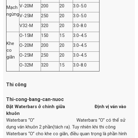
V-20M
200
20
3.0-5.0
Mạch
ngừng
V-25M
250
20
3.0-5.0
V32-M
320
20
3.0-8.0
O-15M
150
15
3.0-4.5
Khe
O-20M
200
20
3.0-4.5
co
O-25M
250
20
3.0-4.5
giãn
O-32M
320
15
3.0-8.0
Thi công
Thi-cong-bang-can-nuoc
Đặt Waterbars ở chính giữa Định vị ván vào
khuôn
Waterbars “O” Waterbars “O” có thể sử
dụng ván khuôn 2 phần(tách ra). Tuy nhiên khi thi công
Waterbars “O” cho khe co giãn, điều quan trọng là phần hình