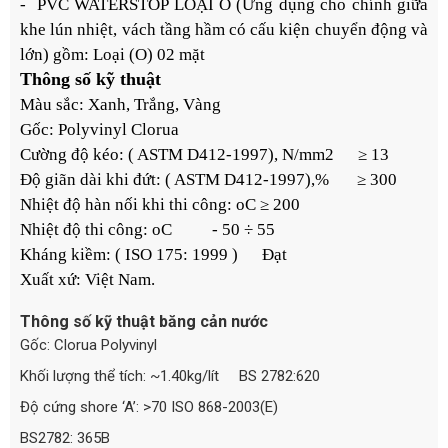
- PVC WATERSTOP LOẠI O (Ứng dụng cho chính giữa
khe lún nhiệt, vách tầng hầm có cấu kiện chuyển động và
lớn) gồm: Loại (O) 02 mặt
Thông số kỹ thuật
Màu sắc: Xanh, Trắng, Vàng
Gốc: Polyvinyl Clorua
Cường độ kéo: ( ASTM D412-1997), N/mm2 ≥ 13
Độ giãn dài khi đứt: ( ASTM D412-1997),% ≥ 300
Nhiệt độ hàn nối khi thi công: oC ≥ 200
Nhiệt độ thi công: oC - 50 ÷ 55
Kháng kiềm: ( ISO 175: 1999 ) Đạt
Xuất xứ: Việt Nam.
Thông số kỹ thuật băng cản nước
Gốc: Clorua Polyvinyl
Khối lượng thể tích: ~1.40kg/lít BS 2782:620
Độ cứng shore ‘A’: >70 ISO 868-2003(E)
BS2782: 365B