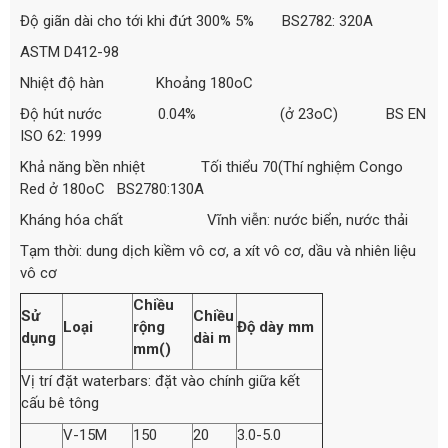
Độ giãn dài cho tới khi đứt 300% 5% BS2782: 320A
ASTM D412-98
Nhiệt độ hàn Khoảng 180oC
Độ hút nước 0.04% (ở 23oC) BS EN
ISO 62: 1999
Khả năng bền nhiệt Tối thiểu 70(Thí nghiệm Congo
Red ở 180oC BS2780:130A
Kháng hóa chất Vĩnh viễn: nước biển, nước thải
Tạm thời: dung dịch kiềm vô cơ, a xít vô cơ, dầu và nhiên liệu
vô cơ
Chiều
Sử
Chiều
Loại
rộng
Độ dày mm
dụng
dài m
mm()
Vị trí đặt waterbars: đặt vào chính giữa kết
cấu bê tông
V-15M
150
20
3.0-5.0