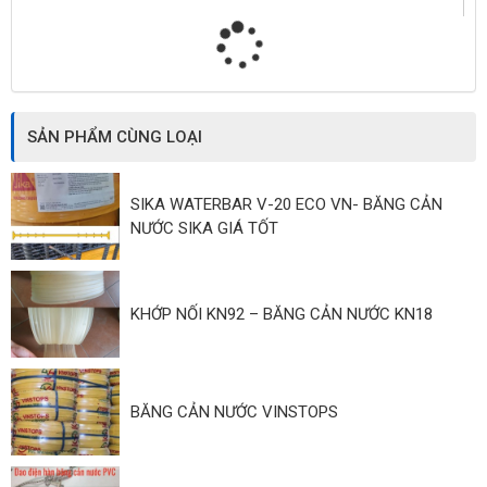
SẢN PHẨM CÙNG LOẠI
SIKA WATERBAR V-20 ECO VN- BĂNG CẢN
NƯỚC SIKA GIÁ TỐT
KHỚP NỐI KN92 – BĂNG CẢN NƯỚC KN18
BĂNG CẢN NƯỚC VINSTOPS