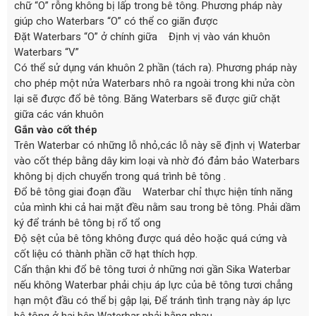
chữ “O” rỗng không bị lấp trong bê tông. Phương pháp này
giúp cho Waterbars “O” có thể co giãn được
Đặt Waterbars “O” ở chính giữa Định vị vào ván khuôn
Waterbars “V”
Có thể sử dụng ván khuôn 2 phần (tách ra). Phương pháp này
cho phép một nửa Waterbars nhô ra ngoài trong khi nửa còn
lại sẽ được đổ bê tông. Băng Waterbars sẽ được giữ chặt
giữa các ván khuôn
Gắn vào cốt thép
Trên Waterbar có những lỗ nhỏ,các lỗ này sẽ định vị Waterbar
vào cốt thép bằng dây kim loại và nhờ đó đảm bảo Waterbars
không bị dịch chuyển trong quá trình bê tông .
Đổ bê tông giai đoạn đầu Waterbar chỉ thực hiện tính năng
của mình khi cả hai mặt đều nằm sau trong bê tông. Phải dầm
ký để tránh bê tông bị rổ tổ ong
Độ sệt của bê tông không được quá dẻo hoặc quá cứng và
cốt liệu có thành phần cỡ hạt thích hợp.
Cẩn thận khi đổ bê tông tươi ở những nơi gần Sika Waterbar
nếu không Waterbar phải chịu áp lực của bê tông tươi chẳng
hạn một đầu có thể bị gập lại, Để tránh tình trạng này áp lực
bê tông ở hai bên Waterbar phải bằng nhau.