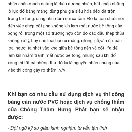
phần chân mạch ngừng là điều dương nhiên, bất chấp những
lỗ lực đổ bằng máng, dùng phụ gia siêu hóa dẻo đã trộn
trong bê tông, cũng như đầm dùi xa tầm. Đó là còn chưa nói
đến việc ghép cốt pha không kín làm mất nước bê tông gây
bọng rỗ, trong một số trường hợp còn do các đầu thép thừa
không xử lý, hay các loại bao xi măng, nilông..gỗ,ván ép..các
loại người ta nhét vào khe giữa bê tông nền và cốt- fa để
làm kín nhằm tránh mất nước bê tông, nhưng sau khi đổ
xong thì tất cả những thứ đó lại là nguyên nhân chung của
việc thi công gây rỗ thấm…v/v
Khi bạn có nhu cầu sử dụng dịch vụ thi công
băng cản nước PVC hoặc dịch vụ chống thấm
của Chống Thấm Hưng Phát bạn sẽ nhận
được:
- Đội ngũ kỹ sư giàu kinh nghiệm tư vấn tận tình