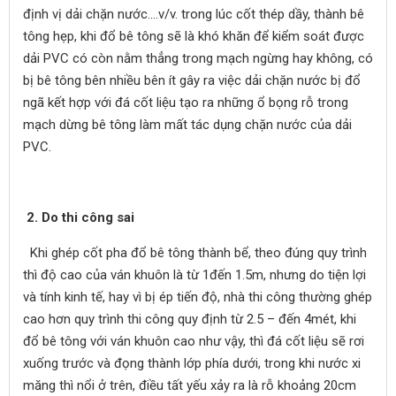
định vị dải chặn nước….v/v. trong lúc cốt thép dầy, thành bê
tông hẹp, khi đổ bê tông sẽ là khó khăn để kiểm soát được
dải PVC có còn nằm thẳng trong mạch ngừng hay không, có
bị bê tông bên nhiều bên ít gây ra việc dải chặn nước bị đổ
ngã kết hợp với đá cốt liệu tạo ra những ổ bọng rỗ trong
mạch dừng bê tông làm mất tác dụng chặn nước của dải
PVC.
2. Do thi công sai
Khi ghép cốt pha đổ bê tông thành bể, theo đúng quy trình
thì độ cao của ván khuôn là từ 1đến 1.5m, nhưng do tiện lợi
và tính kinh tế, hay vì bị ép tiến độ, nhà thi công thường ghép
cao hơn quy trình thi công quy định từ 2.5 – đến 4mét, khi
đổ bê tông với ván khuôn cao như vậy, thì đá cốt liệu sẽ rơi
xuống trước và đọng thành lớp phía dưới, trong khi nước xi
măng thì nổi ở trên, điều tất yếu xảy ra là rỗ khoảng 20cm