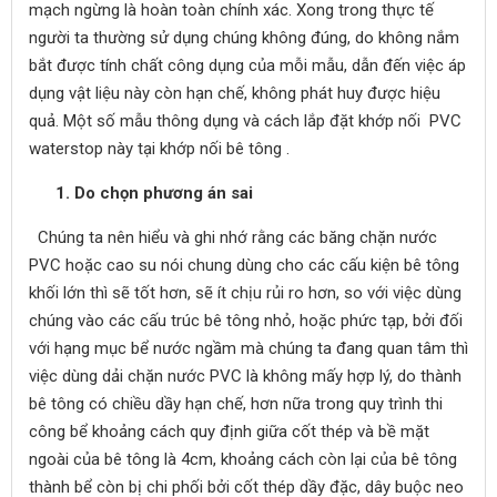
mạch ngừng là hoàn toàn chính xác. Xong trong thực tế
người ta thường sử dụng chúng không đúng, do không nắm
bắt được tính chất công dụng của mỗi mẫu, dẫn đến việc áp
dụng vật liệu này còn hạn chế, không phát huy được hiệu
quả. Một số mẫu thông dụng và cách lắp đặt khớp nối PVC
waterstop này tại khớp nối bê tông .
1. Do chọn phương án sai
Chúng ta nên hiểu và ghi nhớ rằng các băng chặn nước
PVC hoặc cao su nói chung dùng cho các cấu kiện bê tông
khối lớn thì sẽ tốt hơn, sẽ ít chịu rủi ro hơn, so với việc dùng
chúng vào các cấu trúc bê tông nhỏ, hoặc phức tạp, bởi đối
với hạng mục bể nước ngầm mà chúng ta đang quan tâm thì
việc dùng dải chặn nước PVC là không mấy hợp lý, do thành
bê tông có chiều dầy hạn chế, hơn nữa trong quy trình thi
công bể khoảng cách quy định giữa cốt thép và bề mặt
ngoài của bê tông là 4cm, khoảng cách còn lại của bê tông
thành bể còn bị chi phối bởi cốt thép dầy đặc, dây buộc neo