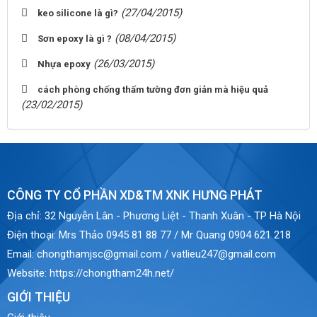
(27/04/2015)
keo silicone là gì?
(08/04/2015)
Sơn epoxy là gì ?
(26/03/2015)
Nhựa epoxy
cách phòng chống thấm tường đơn giản mà hiệu quả
(23/02/2015)
CÔNG TY CỔ PHẦN XD&TM XNK HƯNG PHÁT
Địa chỉ:
32 Nguyễn Lân - Phương Liệt - Thanh Xuân - TP Hà Nội
Điện thoại:
Mrs Thảo 0945 81 88 77 / Mr Quang 0904 621 218
Email:
chongthamjsc@gmail.com / vatlieu247@gmail.com
Website:
https://chongtham24h.net/
GIỚI THIỆU