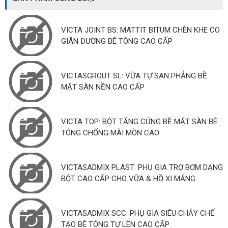
VICTA JOINT BS: MATTIT BITUM CHÈN KHE CO
GIÃN ĐƯỜNG BÊ TÔNG CAO CẤP
VICTASGROUT SL: VỮA TỰ SAN PHẲNG BỀ
MẶT SÀN NỀN CAO CẤP
VICTA TOP: BỘT TĂNG CỨNG BỀ MẶT SÀN BÊ
TÔNG CHỐNG MÀI MÒN CAO
VICTASADMIX PLAST: PHỤ GIA TRỢ BƠM DẠNG
BỘT CAO CẤP CHO VỮA & HỒ XI MĂNG
VICTASADMIX SCC: PHỤ GIA SIÊU CHẢY CHẾ
TẠO BÊ TÔNG TỰ LÈN CAO CẤP