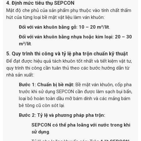
4. Định mức tiêu thụ SEPCON
Mật độ che phủ của sản phẩm phụ thuộc vào tính chất thấm
hút của từng loại bề mặt vật liệu làm ván khuôn:
Đối với ván khuôn bằng gỗ:
10 – 20 m²/lít
.
Đối với ván khuôn bằng nhựa hoặc kim loại:
20 – 30
m²/lít
.
5. Quy trình thi công và tỷ lệ pha trộn chuẩn kỹ thuật
Để đạt được hiệu quả tách khuôn tốt nhất và tiết kiệm vật tư,
quy trình thi công cần tuân thủ theo các bước hướng dẫn từ
nhà sản xuất:
Bước 1: Chuẩn bị bề mặt:
Bề mặt ván khuôn, cốp pha
trước khi sử dụng SEPCON cần được làm sạch bụi bẩn,
loại bỏ hoàn toàn dầu mỡ bám dính và các mảng bám
bê tông cũ còn sót lại.
Bước 2: Tỷ lệ và phương pháp pha trộn:
SEPCON có thể pha loãng với nước trong khi
sử dụng
.