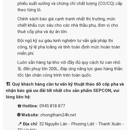
phiếu xuất xưởng và chứng chỉ chất lượng (CO/CQ) cấp
theo từng lô.
Chính sách báo giá cạnh tranh nhất thị trường, mức
chiết khấu cực sâu cho các nhà thầu phụ, đơn vị cho
thuê cốp pha và dự án lớn.
Đội ngũ kỹ sư giàu kinh nghiệm tư vấn giải pháp thi
công, tỷ lệ pha loãng và tính toán định mức hoàn toàn
miễn phí.
Luôn sẵn hàng tại kho với đầy đủ quy cách từ can nhỏ
5L đến phuy lớn 200L, đáp ứng năng lực giao hàng thần
tốc tận chân công trình trên toàn quốc.
🏗️ Quý khách hàng cần tư vấn kỹ thuật tháo dỡ cốp pha và
nhận báo giá ưu đãi tốt nhất cho sản phẩm SEPCON, vui
lòng liên hệ:
☎️ Hotline:
0945 818 877
🌐 Website:
chongtham24h.net
📍 Địa chỉ:
32 Nguyễn Lân - Phương Liệt - Thanh Xuân -