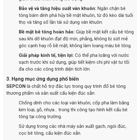
Bảo vệ và tăng hiệu suất ván khuôn:
Ngăn chặn bê
tông bám dính phá hủy bề mặt khuôn, từ đó kéo dài tuổi
thọ và tăng số lần tái sử dụng ván khuôn.
Bề mặt bê tông hoàn hảo:
Giúp bề mặt kết cấu bê tông
sau khi dỡ khuôn đạt độ mịn, phẳng, không bị sứt mẻ
góc cạnh hay rỗ bề mặt, không làm loang màu bê tông.
Giải pháp kinh tế, tiện lợi:
Có thể pha loãng với nước
sạch trước khi sử dụng, giúp tiết kiệm chi phí vật tư tối
đa cho các công trình diện tích lớn.
3. Hạng mục ứng dụng phổ biến
SEPCON
là chất hỗ trợ đắc lực trong quy trình đổ bê tông
thương phẩm và sản xuất cấu kiện đúc sẵn:
Chống dính cho các loại ván khuôn, cốp pha làm bằng
kim loại, gỗ, nhựa... trong thi công tạo hình kết cấu bê
tông tại công trường.
Sử dụng trong các nhà máy sản xuất gạch, ngói đúc,
cọc bê tông, cấu kiện đúc sẵn.