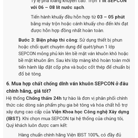
Tỷ lệ pha loãng khuyến cáo: Trộn
1 lít SEPCON
với 06 – 08 lít nước sạch
.
Tiến hành khuấy đều hỗn hợp từ
03 – 05 phút
bằng máy trộn hoặc cánh khuấy cho đến khi đạt
được hỗn hợp đồng nhất hoàn toàn.
Bước 3: Biện pháp thi công:
Sử dụng thiết bị phun
hoặc chổi quét chuyên dụng để quét/phun 1 lớp
SEPCON mỏng phủ kín lên bề mặt ván khuôn khô hoặc
bề mặt khuôn ẩm. Sau khi lớp màng khô hoàn toàn mới
tiến hành lắp đặt cốp pha và buộc cốt thép để chuẩn bị
đổ bê tông.
6. Mua hợp chất chống dính ván khuôn SEPCON ở đâu
chính hãng, giá tốt?
Hệ thống
Chống thấm 24h
tự hào là đơn vị phân phối chính
thức các dòng sản phẩm phụ gia bê tông và hóa chất hỗ trợ
xây dựng cao cấp của
Viện Khoa học Công nghệ Xây dựng
(IBST)
. Khi chọn mua SEPCON tại hệ thống của chúng tôi,
Quý khách luôn được cam kết:
Hàng chuẩn chính hãng Viện IBST 100%, có đầy đủ