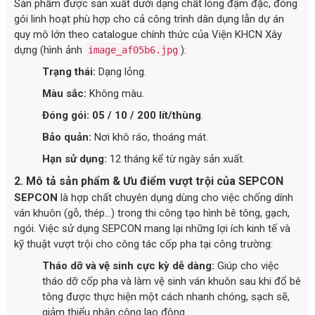
Sản phẩm được sản xuất dưới dạng chất lỏng đậm đặc, đóng
gói linh hoạt phù hợp cho cả công trình dân dụng lẫn dự án
quy mô lớn theo catalogue chính thức của Viện KHCN Xây
dựng (hình ảnh
):
image_af05b6.jpg
Trạng thái:
Dạng lỏng.
Màu sắc:
Không màu.
Đóng gói:
05 / 10 / 200 lít/thùng
.
Bảo quản:
Nơi khô ráo, thoáng mát.
Hạn sử dụng:
12 tháng kể từ ngày sản xuất.
2. Mô tả sản phẩm & Ưu điểm vượt trội của SEPCON
SEPCON
là hợp chất chuyên dụng dùng cho việc chống dính
ván khuôn (gỗ, thép...) trong thi công tạo hình bê tông, gạch,
ngói. Việc sử dụng SEPCON mang lại những lợi ích kinh tế và
kỹ thuật vượt trội cho công tác cốp pha tại công trường:
Tháo dỡ và vệ sinh cực kỳ dễ dàng:
Giúp cho việc
tháo dỡ cốp pha và làm vệ sinh ván khuôn sau khi đổ bê
tông được thực hiện một cách nhanh chóng, sạch sẽ,
giảm thiểu nhân công lao động.