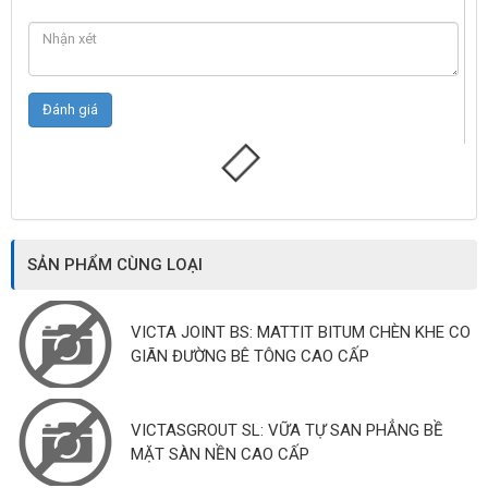
SẢN PHẨM CÙNG LOẠI
VICTA JOINT BS: MATTIT BITUM CHÈN KHE CO
GIÃN ĐƯỜNG BÊ TÔNG CAO CẤP
VICTASGROUT SL: VỮA TỰ SAN PHẲNG BỀ
MẶT SÀN NỀN CAO CẤP