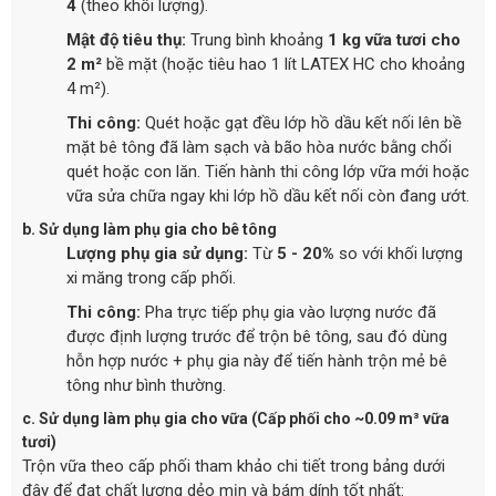
4
(theo khối lượng).
Mật độ tiêu thụ:
Trung bình khoảng
1 kg vữa tươi cho
2 m²
bề mặt (hoặc tiêu hao 1 lít LATEX HC cho khoảng
4 m²).
Thi công:
Quét hoặc gạt đều lớp hồ dầu kết nối lên bề
mặt bê tông đã làm sạch và bão hòa nước bằng chổi
quét hoặc con lăn. Tiến hành thi công lớp vữa mới hoặc
vữa sửa chữa ngay khi lớp hồ dầu kết nối còn đang ướt.
b. Sử dụng làm phụ gia cho bê tông
Lượng phụ gia sử dụng:
Từ
5 - 20%
so với khối lượng
xi măng trong cấp phối.
Thi công:
Pha trực tiếp phụ gia vào lượng nước đã
được định lượng trước để trộn bê tông, sau đó dùng
hỗn hợp nước + phụ gia này để tiến hành trộn mẻ bê
tông như bình thường.
c. Sử dụng làm phụ gia cho vữa (Cấp phối cho ~0.09 m³ vữa
tươi)
Trộn vữa theo cấp phối tham khảo chi tiết trong bảng dưới
đây để đạt chất lượng dẻo mịn và bám dính tốt nhất: