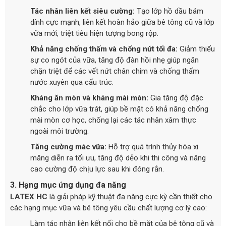
Tác nhân liên kết siêu cường:
Tạo lớp hồ dầu bám
dính cực mạnh, liên kết hoàn hảo giữa bê tông cũ và lớp
vữa mới, triệt tiêu hiện tượng bong rộp.
Khả năng chống thấm và chống nứt tối đa:
Giảm thiểu
sự co ngót của vữa, tăng độ đàn hồi nhẹ giúp ngăn
chặn triệt để các vết nứt chân chim và chống thấm
nước xuyên qua cấu trúc.
Kháng ăn mòn và kháng mài mòn:
Gia tăng độ đặc
chắc cho lớp vữa trát, giúp bề mặt có khả năng chống
mài mòn cơ học, chống lại các tác nhân xâm thực
ngoài môi trường.
Tăng cường mác vữa:
Hỗ trợ quá trình thủy hóa xi
măng diễn ra tối ưu, tăng độ dẻo khi thi công và nâng
cao cường độ chịu lực sau khi đóng rắn.
3. Hạng mục ứng dụng đa năng
LATEX HC
là giải pháp kỹ thuật đa năng cực kỳ cần thiết cho
các hạng mục vữa và bê tông yêu cầu chất lượng cơ lý cao:
Làm tác nhân liên kết nối cho bề mặt của bê tông cũ và