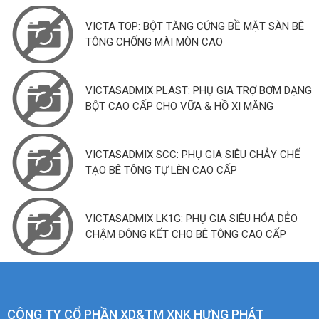
VICTA TOP: BỘT TĂNG CỨNG BỀ MẶT SÀN BÊ
TÔNG CHỐNG MÀI MÒN CAO
VICTASADMIX PLAST: PHỤ GIA TRỢ BƠM DẠNG
BỘT CAO CẤP CHO VỮA & HỒ XI MĂNG
VICTASADMIX SCC: PHỤ GIA SIÊU CHẢY CHẾ
TẠO BÊ TÔNG TỰ LÈN CAO CẤP
VICTASADMIX LK1G: PHỤ GIA SIÊU HÓA DẺO
CHẬM ĐÔNG KẾT CHO BÊ TÔNG CAO CẤP
CÔNG TY CỔ PHẦN XD&TM XNK HƯNG PHÁT