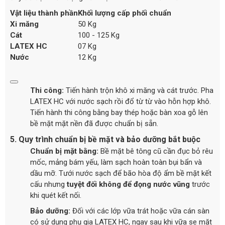
Vật liệu thành phần
Khối lượng cấp phối chuẩn
Xi măng
50 Kg
Cát
100 - 125 Kg
LATEX HC
07 Kg
Nước
12 Kg
Thi công:
Tiến hành trộn khô xi măng và cát trước. Pha
LATEX HC với nước sạch rồi đổ từ từ vào hỗn hợp khô.
Tiến hành thi công bằng bay thép hoặc bàn xoa gỗ lên
bề mặt mặt nền đã được chuẩn bị sẵn.
5. Quy trình chuẩn bị bề mặt và bảo dưỡng bắt buộc
Chuẩn bị mặt bằng:
Bề mặt bê tông cũ cần đục bỏ rêu
mốc, mảng bám yếu, làm sạch hoàn toàn bụi bẩn và
dầu mỡ. Tưới nước sạch để bão hòa độ ẩm bề mặt kết
cấu nhưng
tuyệt đối không để đọng nước vũng
trước
khi quét kết nối.
Bảo dưỡng:
Đối với các lớp vữa trát hoặc vữa cán sàn
có sử dụng phụ gia LATEX HC, ngay sau khi vữa se mặt