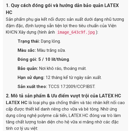
1. Quy cách đóng gói và hướng dẫn bảo quản LATEX
HC
Sản phẩm phụ gia kết nối được sản xuất dưới dạng nhũ tương
đậm đặc, định lượng sẵn tiện lợi theo tiêu chuẩn của Viện
KHCN Xây dựng (hình ảnh
):
image_643c9f.jpg
Trạng thái:
Dạng lỏng.
Màu sắc:
Màu trắng sữa.
Đóng gói:
5 / 10 lít/thùng
.
Bảo quản:
Nơi khô ráo, thoáng mát.
Hạn sử dụng:
12 tháng kể từ ngày sản xuất.
Sản xuất theo:
TCCS 17:2009/CCP.IBST.
2. Mô tả sản phẩm & Ưu điểm vượt trội của LATEX HC
LATEX HC
là loại phụ gia chống thấm và tác nhân kết nối cao
cấp được thiết kế danh riêng cho vữa và bê tông. Nhờ ứng
dụng công nghệ polyme cải tiến, LATEX HC đóng vai trò làm
tăng chất lượng toàn diện cho hệ vữa xi măng nhờ các đặc
tính cơ lý ưu việt: