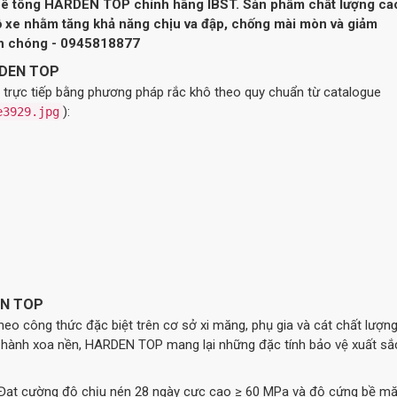
n bê tông HARDEN TOP chính hãng IBST. Sản phẩm chất lượng ca
ỗ xe nhằm tăng khả năng chịu va đập, chống mài mòn và giảm
hanh chóng - 0945818877
ARDEN TOP
trực tiếp bằng phương pháp rắc khô theo quy chuẩn từ catalogue
):
e3929.jpg
DEN TOP
heo công thức đặc biệt trên cơ sở xi măng, phụ gia và cát chất lượn
iến hành xoa nền, HARDEN TOP mang lại những đặc tính bảo vệ xuất sắ
Đạt cường độ chịu nén 28 ngày cực cao ≥ 60 MPa và độ cứng bề mặ