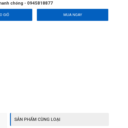
g nhanh chóng - 0945818877
O GIỎ
MUA NGAY
SẢN PHẨM CÙNG LOẠI