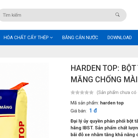
HÓA CHẤT CẤY THÉP
BĂNG CẢN NƯỚC
DOWNLOAD
HARDEN TOP: BỘT
MĂNG CHỐNG MÀI
(Sản phẩm chưa có 
Mã sản phẩm:
harden top
1 đ
Giá bán:
Đại lý ủy quyền phân phối bột
hãng IBST. Sản phẩm chất lượn
bãi đỗ xe nhằm tăng khả năng c