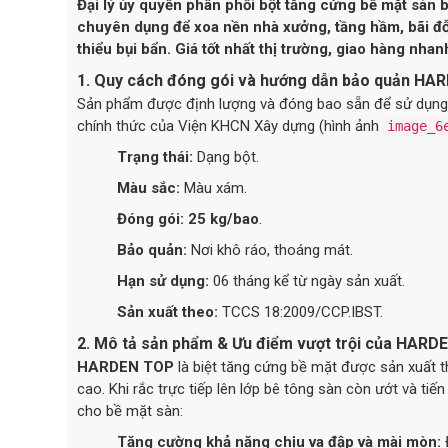
Đại lý ủy quyền phân phối bột tăng cứng bề mặt sà
chuyên dụng để xoa nền nhà xưởng, tầng hầm, bãi đ
thiểu bụi bẩn. Giá tốt nhất thị trường, giao hàng n
1. Quy cách đóng gói và hướng dẫn bảo quản H
Sản phẩm được định lượng và đóng bao sẵn để sử dụng 
chính thức của Viện KHCN Xây dựng (hình ảnh
image_6
Trạng thái:
Dạng bột.
Màu sắc:
Màu xám.
Đóng gói:
25 kg/bao
.
Bảo quản:
Nơi khô ráo, thoáng mát.
Hạn sử dụng:
06 tháng kể từ ngày sản xuất.
Sản xuất theo:
TCCS 18:2009/CCP.IBST.
2. Mô tả sản phẩm & Ưu điểm vượt trội của HAR
HARDEN TOP
là biệt tăng cứng bề mặt được sản xuất t
cao. Khi rắc trực tiếp lên lớp bê tông sàn còn ướt và t
cho bề mặt sàn:
Tăng cường khả năng chịu va đập và mài mòn: