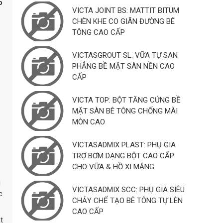
o
VICTA JOINT BS: MATTIT BITUM
CHÈN KHE CO GIÃN ĐƯỜNG BÊ
TÔNG CAO CẤP
VICTASGROUT SL: VỮA TỰ SAN
PHẲNG BỀ MẶT SÀN NỀN CAO
CẤP
VICTA TOP: BỘT TĂNG CỨNG BỀ
MẶT SÀN BÊ TÔNG CHỐNG MÀI
MÒN CAO
VICTASADMIX PLAST: PHỤ GIA
TRỢ BƠM DẠNG BỘT CAO CẤP
CHO VỮA & HỒ XI MĂNG
g
VICTASADMIX SCC: PHỤ GIA SIÊU
c
CHẢY CHẾ TẠO BÊ TÔNG TỰ LÈN
CAO CẤP
t