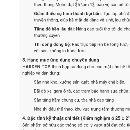
theo thang Mohs đạt $5 \pm 1$, bảo vệ sàn bê tôn
Giảm thiểu sự hình thành bụi bẩn:
Tạo lớp phủ đặ
truyền thống, giúp bề mặt dễ dàng vệ sinh, lau chùi
Tăng độ bền lâu dài:
Nâng cao tuổi thọ tối đa cho
thường xuyên.
Thi công đồng bộ:
Rắc trực tiếp lên bê tông tươi
với sàn, không lo bong tróc.
3. Hạng mục ứng dụng chuyên dụng
HARDEN TOP
thích hợp sử dụng cho các mặt sàn bê tô
nghiệp và dân dụng:
Sàn nhà kho, xưởng sản xuất, nhà máy chế biến.
Bãi đỗ xe, gara ô tô, các trạm bảo hành sửa chữa 
Sàn tầng hầm chung cư, tòa nhà cao tầng.
Nhà thi đấu thể thao, khu vực trung tâm thương mạ
4. Đặc tính kỹ thuật chi tiết (Kiểm nghiệm ở 25 ± 2
Sản phẩm sở hữu các thông số cơ lý vượt trội đạt các 