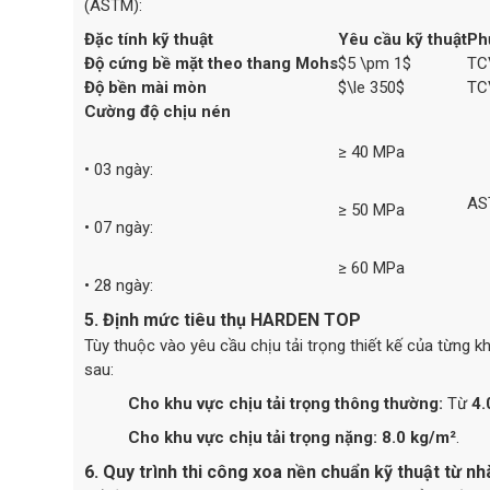
(ASTM):
Đặc tính kỹ thuật
Yêu cầu kỹ thuật
Ph
Độ cứng bề mặt theo thang Mohs
$5 \pm 1$
TC
Độ bền mài mòn
$\le 350$
TC
Cường độ chịu nén
≥ 40 MPa
• 03 ngày:
AS
≥ 50 MPa
• 07 ngày:
≥ 60 MPa
• 28 ngày:
5. Định mức tiêu thụ HARDEN TOP
Tùy thuộc vào yêu cầu chịu tải trọng thiết kế của từng
sau:
Cho khu vực chịu tải trọng thông thường:
Từ
4.
Cho khu vực chịu tải trọng nặng:
8.0 kg/m²
.
6. Quy trình thi công xoa nền chuẩn kỹ thuật từ nh