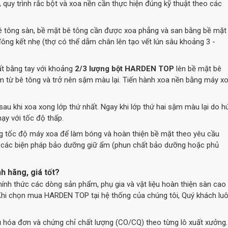
quy trình rắc bột và xoa nền cần thực hiện đúng kỹ thuật theo các
ê tông sàn, bề mặt bê tông cần được xoa phẳng và san bằng bề mặt
ông kết nhẹ (thợ có thể dẫm chân lên tạo vết lún sâu khoảng 3 -
ất bằng tay với khoảng
2/3 lượng bột HARDEN TOP
lên bề mặt bê
m từ bê tông và trở nên sậm màu lại. Tiến hành xoa nền bằng máy x
sau khi xoa xong lớp thứ nhất. Ngay khi lớp thứ hai sậm màu lại do h
ạy với tốc độ thấp.
g tốc độ máy xoa để làm bóng và hoàn thiện bề mặt theo yêu cầu
g các biện pháp bảo dưỡng giữ ẩm (phun chất bảo dưỡng hoặc phủ
 hãng, giá tốt?
hính thức các dòng sản phẩm, phụ gia và vật liệu hoàn thiện sàn cao
Khi chọn mua HARDEN TOP tại hệ thống của chúng tôi, Quý khách lu
 hóa đơn và chứng chỉ chất lượng (CO/CQ) theo từng lô xuất xưởng.