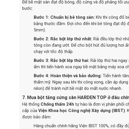
Để bề mặt sàn đạt độ bóng, độ cứng và độ phẳng tối ưu, 
bước:
Bước 1: Chuẩn bị bê tông sàn:
Khi thi công đổ b
bằng thước đầm. Đợi cho đến khi bê tông đạt độ đ
5mm).
Bước 2: Rắc bột lớp thứ nhất:
Rải đều lớp thứ nh
tông còn đang ướt. Để cho bột hút đủ lượng hơi ẩ
chạy với tốc độ thấp.
Bước 3: Rắc bột lớp thứ hai:
Rải lớp thứ hai ngay 
ẩm thì tiến hành xoa ngay bề mặt bằng máy xoa ch
Bước 4: Hoàn thiện và bảo dưỡng:
Tiến hành tăn
thẩm mỹ. Ngay sau khi thi công xong, cần áp dụn
nilon) để tránh nứt bề mặt do mất nước nhanh.
7. Mua bột tăng cứng sàn HARDEN TOP ở đâu chính
Hệ thống
Chống thấm 24h
tự hào là đơn vị phân phối c
cấp của
Viện Khoa học Công nghệ Xây dựng (IBST)
. 
được bảo đảm:
Hàng chuẩn chính hãng Viện IBST 100%, có đầy đủ