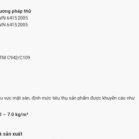
ương pháp thử
VN 6415:2005
VN 6415:2005
TM C942/C109
 khu vực mặt sàn, định mức tiêu thụ sản phẩm được khuyến cáo như
0 – 7.0 kg/m²
.
à sản xuất