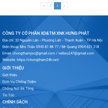
«
1
2
»
CÔNG TY CỔ PHẦN XD&TM XNK HƯNG PHÁT
Địa chỉ:
32 Nguyễn Lân - Phương Liệt - Thanh Xuân - TP Hà Nội
Điện thoại:
Mrs Thảo 0945 81 88 77 / Mr Quang 0904 621 218
Email:
chongthamjsc@gmail.com / vatlieu247@gmail.com
Website:
https://chongtham24h.net/
GIỚI THIỆU
Giới thiệu
Dịch Vụ Chống Thấm
Chống Nứt Bê Tông
Tin Tức
CHÍNH SÁCH