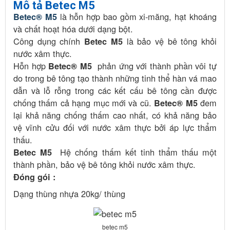
Mô tả Betec M5
là hỗn hợp bao gồm xi-măng, hạt khoáng
Betec® M5
và chất hoạt hóa dưới dạng bột.
Công dụng chính
là bảo vệ bê tông khỏi
Betec M5
nước xâm thực.
Hỗn hợp
phản ứng với thành phần vôi tự
Betec® M5
do trong bê tông tạo thành những tinh thể hàn vá mao
dẫn và lỗ rỗng trong các kết cấu bê tông cần được
chống thấm cả hạng mục mới và cũ.
đem
Betec® M5
lại khả năng chống thấm cao nhất, có khả năng bảo
vệ vĩnh cửu đối với nước xâm thực bởi áp lực thẩm
thấu.
Hệ chống thấm kết tinh thẩm thấu một
Betec M5
thành phần, bảo vệ bê tông khỏi nước xâm thực.
Đóng gói :
Dạng thùng nhựa 20kg/ thùng
betec m5