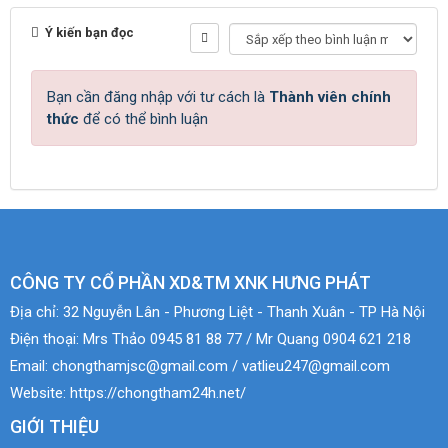
Ý kiến bạn đọc
Bạn cần đăng nhập với tư cách là
Thành viên chính
thức
để có thể bình luận
CÔNG TY CỔ PHẦN XD&TM XNK HƯNG PHÁT
Địa chỉ:
32 Nguyễn Lân - Phương Liệt - Thanh Xuân - TP Hà Nội
Điện thoại:
Mrs Thảo 0945 81 88 77 / Mr Quang 0904 621 218
Email:
chongthamjsc@gmail.com / vatlieu247@gmail.com
Website:
https://chongtham24h.net/
GIỚI THIỆU