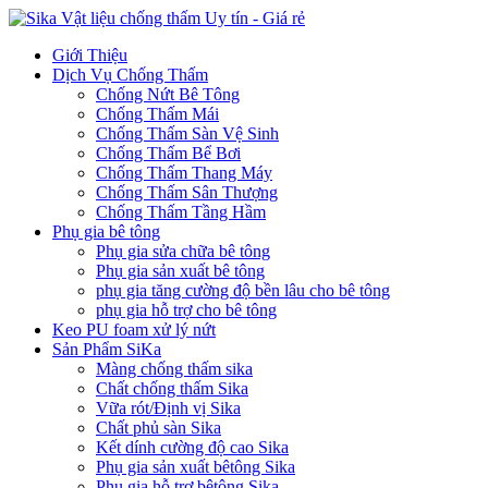
Giới Thiệu
Dịch Vụ Chống Thấm
Chống Nứt Bê Tông
Chống Thấm Mái
Chống Thấm Sàn Vệ Sinh
Chống Thấm Bể Bơi
Chống Thấm Thang Máy
Chống Thấm Sân Thượng
Chống Thấm Tầng Hầm
Phụ gia bê tông
Phụ gia sửa chữa bê tông
Phụ gia sản xuất bê tông
phụ gia tăng cường độ bền lâu cho bê tông
phụ gia hỗ trợ cho bê tông
Keo PU foam xử lý nứt
Sản Phẩm SiKa
Màng chống thấm sika
Chất chống thấm Sika
Vữa rót/Định vị Sika
Chất phủ sàn Sika
Kết dính cường độ cao Sika
Phụ gia sản xuất bêtông Sika
Phụ gia hỗ trợ bêtông Sika