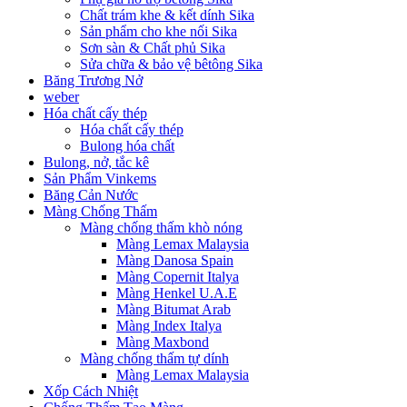
Chất trám khe & kết dính Sika
Sản phẩm cho khe nối Sika
Sơn sàn & Chất phủ Sika
Sửa chữa & bảo vệ bêtông Sika
Băng Trương Nở
weber
Hóa chất cấy thép
Hóa chất cấy thép
Bulong hóa chất
Bulong, nở, tắc kê
Sản Phẩm Vinkems
Băng Cản Nước
Màng Chống Thấm
Màng chống thấm khò nóng
Màng Lemax Malaysia
Màng Danosa Spain
Màng Copernit Italya
Màng Henkel U.A.E
Màng Bitumat Arab
Màng Index Italya
Màng Maxbond
Màng chống thấm tự dính
Màng Lemax Malaysia
Xốp Cách Nhiệt