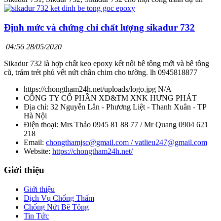
Định mức và chứng chỉ chất lượng sikadur 732
04:56 28/05/2020
Sikadur 732 là hợp chất keo epoxy kết nối bê tông mới và bê tông
cũ, trám trét phủ vết nứt chân chim cho tường. lh 0945818877
https://chongtham24h.net/uploads/logo.jpg
N/A
CÔNG TY CỔ PHẦN XD&TM XNK HƯNG PHÁT
Địa chỉ:
32 Nguyễn Lân - Phương Liệt - Thanh Xuân - TP
Hà Nội
Điện thoại:
Mrs Thảo 0945 81 88 77 / Mr Quang 0904 621
218
Email:
chongthamjsc@gmail.com / vatlieu247@gmail.com
Website:
https://chongtham24h.net/
Giới thiệu
Giới thiệu
Dịch Vụ Chống Thấm
Chống Nứt Bê Tông
Tin Tức