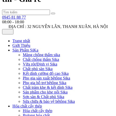
0945 81 88 77
08:00 - 18:00
ĐỊA CHỈ : 32 NGUYỄN LÂN, THANH XUÂN, HÀ NỘI
Trang nhất
Giới Thiệu
Sản Phẩm SiKa
Màng chống thấm sika
Chất chống thấm Sika
Vữa rót/Định vị Sika
Chất phủ sàn Sika
Kết dính cường độ cao Sika
Phụ gia sản xuất bêtông Sika
Phụ gia hỗ trợ bêtông Sika
Chất trám khe & kết dính Sika
Sản phẩm cho khe nối Sika
Sơn sàn & Chất phủ Sika
Sửa chữa & bảo vệ bêtông Sika
Hóa chất cấy thép
Hóa chất cấy thép
Bulong hóa chất