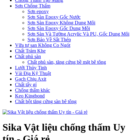
Chống Thấm Tạo Màng
Sơn Chống Thấm
Sơn epoxy
Sơn Sàn Epoxy Gốc Nước
Sơn Sàn Epoxy Không Dung Môi
Sơn Sàn Epoxy Gốc Dung Môi
Sơn Sàn Và Tường Acrylic Và PU, Gốc Dung Môi
Sơn Bảo Về Sắt Thép
Vữa tự san Không Co Ngót
Chất Trám Khe
Chất phủ sàn
Chất phủ sàn, tăng cứng bề mặt bê tông
Lưới Thủy Tinh
Vải Địa Kỹ Thuật
Gạch Chịu Axit
Chất tẩy gỉ
Chống thấm khác
Keo Kingbond
Chất bột tăng cứng sàn bê tông
Sika Vật liệu chống thấm Uy
tín - Giá rẻ