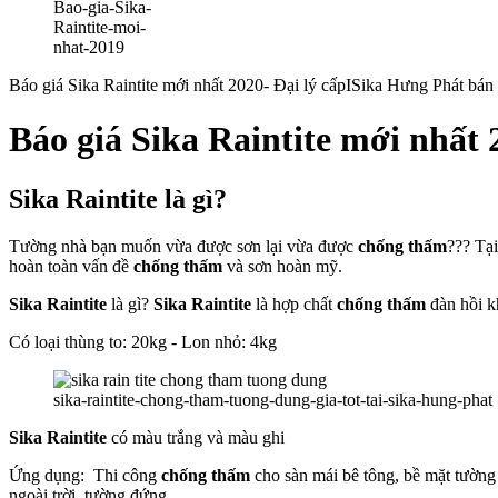
Bao-gia-Sika-
Raintite-moi-
nhat-2019
Báo giá Sika Raintite mới nhất 2020- Đại lý cấpISika Hưng Phát bán sỉ 
Báo giá Sika Raintite mới nhất 
Sika Raintite là gì?
Tường nhà bạn muốn vừa được sơn lại vừa được
chống thấm
??? Tạ
hoàn toàn vấn đề
chống thấm
và sơn hoàn mỹ.
Sika Raintite
là gì?
Sika Raintite
là hợp chất
chống thấm
đàn hồi k
Có loại thùng to: 20kg - Lon nhỏ: 4kg
sika-raintite-chong-tham-tuong-dung-gia-tot-tai-sika-hung-phat
Sika Raintite
có màu trắng và màu ghi
Ứng dụng: Thi công
chống thấm
cho sàn mái bê tông, bề mặt tường h
ngoài trời, tường đứng.