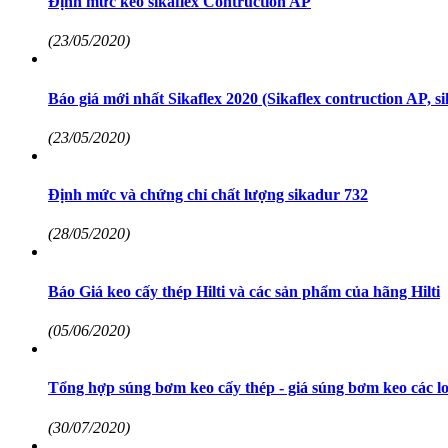
Định mức keo sikaflex Contruction AP
(23/05/2020)
Báo giá mới nhất Sikaflex 2020 (Sikaflex contruction AP, sik
(23/05/2020)
Định mức và chứng chỉ chất lượng sikadur 732
(28/05/2020)
Báo Giá keo cấy thép Hilti và các sản phẩm của hãng Hilti
(05/06/2020)
Tổng hợp súng bơm keo cấy thép - giá súng bơm keo các lo
(30/07/2020)