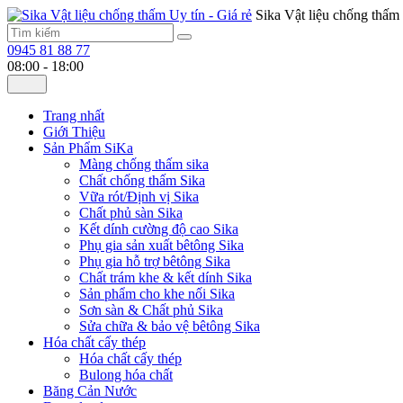
Sika Vật liệu chống thấm 
0945 81 88 77
08:00 - 18:00
Trang nhất
Giới Thiệu
Sản Phẩm SiKa
Màng chống thấm sika
Chất chống thấm Sika
Vữa rót/Định vị Sika
Chất phủ sàn Sika
Kết dính cường độ cao Sika
Phụ gia sản xuất bêtông Sika
Phụ gia hỗ trợ bêtông Sika
Chất trám khe & kết dính Sika
Sản phẩm cho khe nối Sika
Sơn sàn & Chất phủ Sika
Sửa chữa & bảo vệ bêtông Sika
Hóa chất cấy thép
Hóa chất cấy thép
Bulong hóa chất
Băng Cản Nước