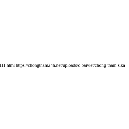
111.html
https://chongtham24h.net/uploads/c-baiviet/chong-tham-sika-