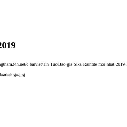
2019
ongtham24h.net/c-baiviet/Tin-Tuc/Bao-gia-Sika-Raintite-moi-nhat-2019-
loads/logo.jpg