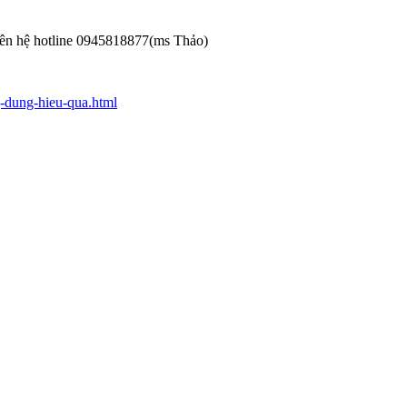
Liên hệ hotline 0945818877(ms Thảo)
g-dung-hieu-qua.html