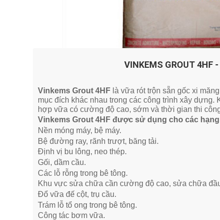
VINKEMS GROUT 4HF - v
Vinkems Grout 4HF
là vữa rót trộn sẵn gốc xi măn
mục đích khác nhau trong các công trình xây dựng. 
hợp vữa có cường độ cao, sớm và thời gian thi công
Vinkems Grout 4HF được sử dụng cho các hạng 
Nền móng máy, bệ máy.
Bệ đường ray, rãnh trượt, băng tải.
Định vị bu lông, neo thép.
Gối, dầm cầu.
Các lỗ rỗng trong bê tông.
Khu vực sửa chữa cần cường độ cao, sửa chữa đầu
Đổ vữa đế cột, trụ cầu.
Trám lỗ tổ ong trong bê tông.
Công tác bơm vữa.