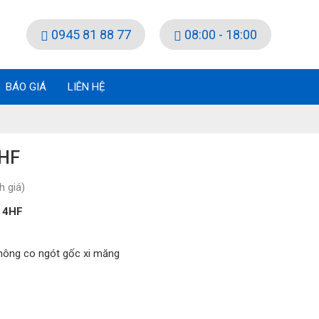
0945 81 88 77
08:00 - 18:00
BÁO GIÁ
LIÊN HỆ
HF
 giá)
 4HF
hông co ngót gốc xi măng