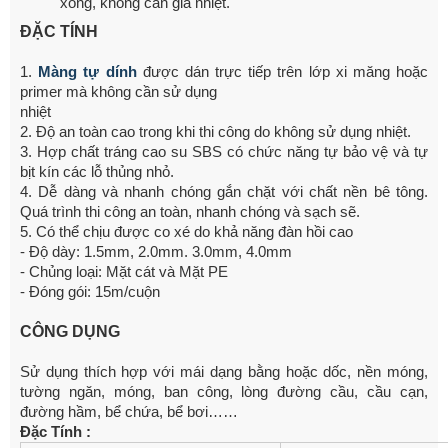
xong, không cần gia nhiệt.
ĐẶC TÍNH
1.
Màng tự dính
được dán trực tiếp trên lớp xi măng hoặc
primer mà không cần sử dụng
nhiệt
2. Độ an toàn cao trong khi thi công do không sử dụng nhiệt.
3. Hợp chất tráng cao su SBS có chức năng tự bảo vệ và tự
bịt kín các lỗ thủng nhỏ.
4. Dễ dàng và nhanh chóng gắn chặt với chất nền bê tông.
Quá trình thi công an toàn, nhanh chóng và sạch sẽ.
5. Có thể chịu được co xé do khả năng đàn hồi cao
- Độ dày: 1.5mm, 2.0mm. 3.0mm, 4.0mm
- Chủng loại: Mặt cát và Mặt PE
- Đóng gói: 15m/cuộn
CÔNG DỤNG
Sử dụng thích hợp với mái dạng bằng hoặc dốc, nền móng,
tường ngăn, móng, ban công, lòng đường cầu, cầu cạn,
đường hầm, bể chứa, bể bơi……
Đặc Tính :