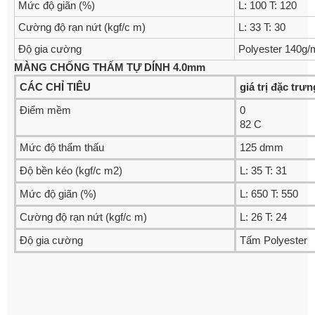
Mức độ giãn (%)
L: 100 T: 120
Cường độ rạn nứt (kgf/c m)
L: 33 T: 30
Độ gia cường
Polyester 140g/
MÀNG
CHỐNG
THẤM
TỰ
DÍNH
4.0mm
CÁC
CHỈ
TIÊU
giá
trị
đặ
c
tr­ưn
Điểm mềm
0
82 C
Mức độ thẩm thấu
125 dmm
Độ bền kéo (kgf/c m2)
L: 35 T: 31
Mức độ giãn (%)
L: 650 T: 550
Cường độ rạn nứt (kgf/c m)
L: 26 T: 24
Độ gia cường
Tấm Polyester