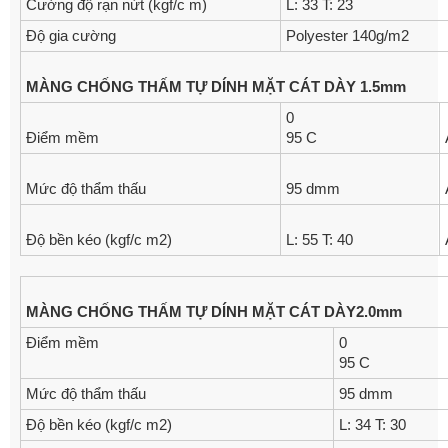
Cường độ rạn nứt (kgf/c m)
L: 33 T: 23
Độ gia cường
Polyester 140g/m2
MÀNG
CHỐNG
THẤM
TỰ
DÍNH
MẶT
CÁT
DÀY
1.5mm
0
Điểm mềm
95 C
Mức độ thẩm thấu
95 dmm
Độ bền kéo (kgf/c m2)
L: 55 T: 40
MÀNG
CHỐNG
THẤM
TỰ
DÍNH
MẶT
CÁT
DÀY
2.0mm
Điểm mềm
0
95 C
Mức độ thẩm thấu
95 dmm
Độ bền kéo (kgf/c m2)
L: 34 T: 30