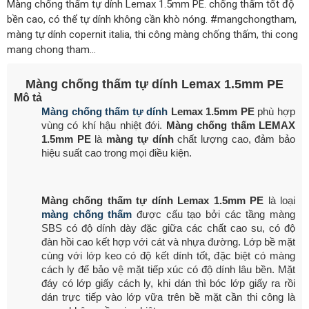
Màng chống thấm tự dính Lemax 1.5mm PE. chống thấm tốt độ
bền cao, có thể tự dính không cần khò nóng. #mangchongtham,
màng tự dính copernit italia, thi công màng chống thấm, thi cong
mang chong tham...
Màng chống thấm tự dính Lemax 1.5mm PE
Mô tả
Màng chống thấm tự dính
Lemax 1.5mm PE
phù hợp
vùng có khí hậu nhiệt đới.
Màng chống thấm LEMAX
1.5mm PE
là
màng tự dính
chất lượng cao, đảm bảo
hiệu suất cao trong mọi điều kiện.
Màng chống thấm tự dính Lemax 1.5mm PE
là loại
màng chống thấm
được cấu tạo bởi các tầng màng
SBS có độ dính dày đặc giữa các chất cao su, có độ
đàn hồi cao kết hợp với cát và nhựa đường. Lớp bề mặt
cùng với lớp keo có độ kết dính tốt, đặc biệt có màng
cách ly để bảo vệ mặt tiếp xúc có độ dính lâu bền. Mặt
đáy có lớp giấy cách ly, khi dán thì bóc lớp giấy ra rồi
dán trực tiếp vào lớp vữa trên bề mặt cần thi công là