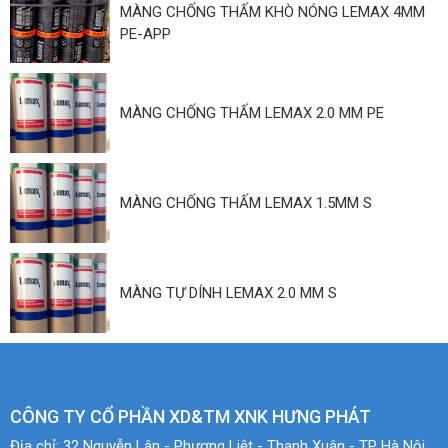
MÀNG CHỐNG THẤM KHÒ NÓNG LEMAX 4MM
PE-APP
MÀNG CHỐNG THẤM LEMAX 2.0 MM PE
MÀNG CHỐNG THẤM LEMAX 1.5MM S
MÀNG TỰ DÍNH LEMAX 2.0 MM S
CÔNG TY CỔ PHẦN XD&TM XNK HƯNG PHÁT
Địa chỉ:
32 Nguyễn Lân - Phương Liệt - Thanh Xuân - TP Hà Nội