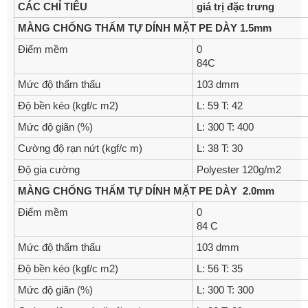
CÁC
CHỈ
TIÊU
giá
trị
đặ
c
tr­ưng
MÀNG
CHỐNG
THẤM
TỰ
DÍNH
MẶT
PE
DÀY
1.5mm
Điểm mềm
0
84C
Mức độ thẩm thấu
103 dmm
Độ bền kéo (kgf/c m2)
L: 59 T: 42
Mức độ giãn (%)
L: 300 T: 400
Cường độ rạn nứt (kgf/c m)
L: 38 T: 30
Độ gia cường
Polyester 120g/m2
MÀNG
CHỐNG
THẤM
TỰ
DÍNH
MẶT
PE
DÀY
2.0mm
Điểm mềm
0
84 C
Mức độ thẩm thấu
103 dmm
Độ bền kéo (kgf/c m2)
L: 56 T: 35
Mức độ giãn (%)
L: 300 T: 300