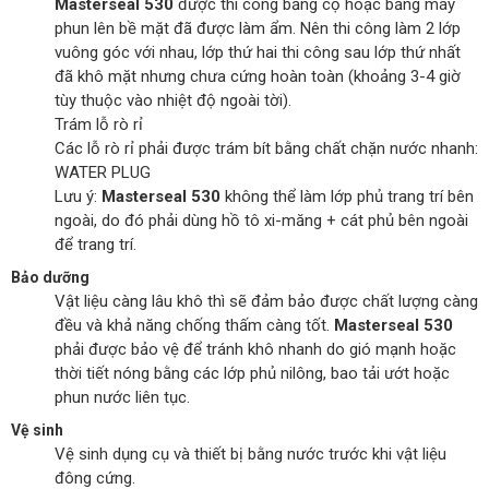
Masterseal 530
được thi công bằng cọ hoặc bằng máy
phun lên bề mặt đã được làm ẩm. Nên thi công làm 2 lớp
vuông góc với nhau, lớp thứ hai thi công sau lớp thứ nhất
đã khô mặt nhưng chưa cứng hoàn toàn (khoảng 3-4 giờ
tùy thuộc vào nhiệt độ ngoài tời).
Trám lỗ rò rỉ
Các lỗ rò rỉ phải được trám bít bằng chất chặn nước nhanh:
WATER PLUG
Lưu ý:
Masterseal 530
không thể làm lớp phủ trang trí bên
ngoài, do đó phải dùng hồ tô xi-măng + cát phủ bên ngoài
để trang trí.
Bảo dưỡng
Vật liệu càng lâu khô thì sẽ đảm bảo được chất lượng càng
đều và khả năng chống thấm càng tốt.
Masterseal 530
phải được bảo vệ để tránh khô nhanh do gió mạnh hoặc
thời tiết nóng bằng các lớp phủ nilông, bao tải ướt hoặc
phun nước liên tục.
Vệ sinh
Vệ sinh dụng cụ và thiết bị bằng nước trước khi vật liệu
đông cứng.