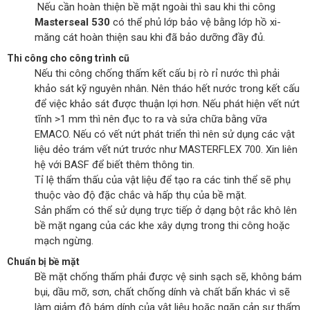
Nếu cần hoàn thiện bề mặt ngoài thì sau khi thi công
Masterseal 530
có thể phủ lớp bảo vệ bằng lớp hồ xi-
măng cát hoàn thiện sau khi đã bảo dưỡng đầy đủ.
Thi công cho công trình cũ
Nếu thi công chống thấm kết cấu bị rò rỉ nước thì phải
khảo sát kỹ nguyên nhân. Nên tháo hết nước trong kết cấu
để việc khảo sát được thuận lợi hơn. Nếu phát hiện vết nứt
tĩnh >1 mm thì nên đục to ra và sửa chữa bằng vữa
EMACO. Nếu có vết nứt phát triển thì nên sử dụng các vật
liệu dẻo trám vết nứt trước như MASTERFLEX 700. Xin liên
hệ với BASF để biết thêm thông tin.
Tỉ lệ thẩm thấu của vật liệu để tạo ra các tinh thể sẽ phụ
thuộc vào độ đặc chắc và hấp thụ của bề mặt.
Sản phẩm có thể sử dụng trực tiếp ở dạng bột rắc khô lên
bề mặt ngang của các khe xây dựng trong thi công hoặc
mạch ngừng.
Chuẩn bị bề mặt
Bề mặt chống thấm phải được vệ sinh sạch sẽ, không bám
bụi, dầu mỡ, sơn, chất chống dính và chất bẩn khác vì sẽ
làm giảm độ bám dính của vật liệu hoặc ngăn cản sự thẩm