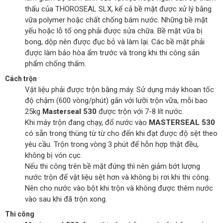
thấu của THOROSEAL SLX, kể cả bề mặt được xử lý bằng
vữa polymer hoặc chất chống bám nước. Những bề mặt
yếu hoặc lỗ tổ ong phải được sửa chữa. Bề mặt vữa bị
bong, dộp nên được đục bỏ và làm lại. Các bề mặt phải
được làm bảo hòa ẩm trước và trong khi thi công sản
phẩm chống thấm.
Cách trộn
Vật liệu phải được trộn bằng máy. Sử dụng máy khoan tốc
độ chậm (600 vòng/phút) gắn với lưỡi trộn vữa, mỗi bao
25kg
Masterseal 530
được trộn với 7-8 lít nước.
Khi máy trộn đang chạy, đổ nước vào
MASTERSEAL 530
có sẵn trong thùng từ từ cho đến khi đạt được độ sệt theo
yêu cầu. Trộn trong vòng 3 phút để hỗn hợp thật đều,
không bị vón cục.
Nếu thi công trên bề mặt đứng thì nên giảm bớt lượng
nước trộn để vật liệu sệt hơn và không bị rơi khi thi công.
Nên cho nước vào bột khi trộn và không được thêm nước
vào sau khi đã trộn xong.
Thi công