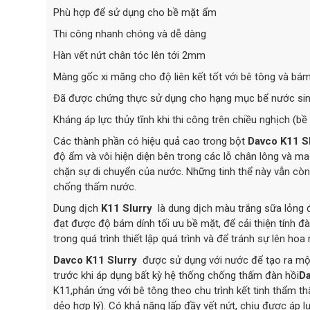
Phù hợp để sử dụng cho bề mặt ẩm
Thi công nhanh chóng và dễ dàng
Hàn vết nứt chân tóc lên tới 2mm
Màng gốc xi măng cho độ liên kết tốt với bê tông và bám 
Đã được chứng thực sử dụng cho hạng mục bể nước sin
Kháng áp lực thủy tĩnh khi thi công trên chiều nghịch (b
Các thành phần có hiệu quả cao trong bột
Davco K11 S
độ ẩm và vôi hiện diện bên trong các lỗ chân lông và m
chặn sự di chuyển của nước. Những tinh thể này vẫn cò
chống thấm nước.
Dung dịch
K11 Slurry
là dung dịch màu trắng sữa lỏng đ
đạt được độ bám dính tối ưu bề mặt, để cải thiện tính đ
trong quá trình thiết lập quá trình và để tránh sự lên h
Davco K11 Slurry
được sử dụng với nước để tạo ra mộ
trước khi áp dụng bất kỳ hệ thống chống thấm đàn hồi
D
K11,phản ứng với bê tông theo chu trình kết tinh thẩm 
dẻo hợp lý). Có khả năng lấp đầy vết nứt, chịu được áp l