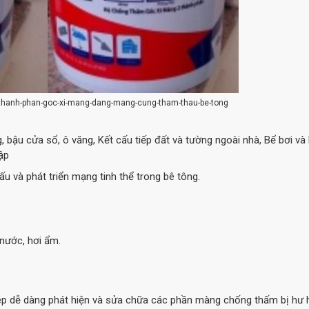
-thanh-phan-goc-xi-mang-dang-mang-cung-tham-thau-be-tong
bậu cửa sổ, ô văng, Kết cấu tiếp đất và tường ngoài nhà, Bể bơi và
ập
 và phát triển mạng tinh thể trong bê tông.
nước, hơi ẩm.
ép dễ dàng phát hiện và sửa chữa các phần màng chống thấm bị hư 