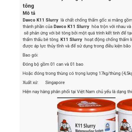
tông
Mô tả
Davco K11 Slurry
là chất chống thấm gốc xi măng gồm
thành phần của
Davco K11 Slurry
hòa trộn với nhau và
sẽ phản ứng với bê tông bởi một quá trình kết tinh để 
thẩm thấu bê tông.
K11 Slurry
hoạt động chống thấm lin
được áp lực thủy tĩnh và để sử dụng trong điều kiện bão
Bao gói:
Đóng bộ gồm 01 can và 01 bao
Hoặc đóng trong thùng có trọng lượng 17kg/thùng (4,5k
Xuất xứ: Singapore
Hiện nay hàng phân phối tại Việt Nam chủ yếu là dạng t