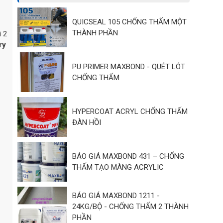
QUICSEAL 105 CHỐNG THẤM MỘT
THÀNH PHẦN
i 2
ry
PU PRIMER MAXBOND - QUÉT LÓT
CHỐNG THẤM
HYPERCOAT ACRYL CHỐNG THẤM
ĐÀN HỒI
BÁO GIÁ MAXBOND 431 – CHỐNG
THẤM TẠO MÀNG ACRYLIC
BÁO GIÁ MAXBOND 1211 -
24KG/BỘ - CHỐNG THẤM 2 THÀNH
PHẦN