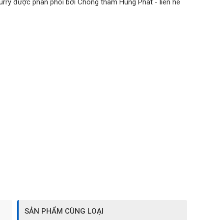
urry được phân phối bởi Chong tham Hung Phat - lien he
SẢN PHẨM CÙNG LOẠI