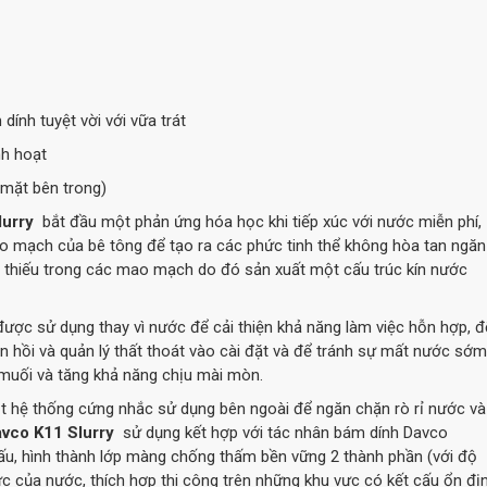
dính tuyệt vời với vữa trát
h hoạt
ề mặt bên trong)
lurry
bắt đầu một phản ứng hóa học khi tiếp xúc với nước miễn phí,
ao mạch của bê tông để tạo ra các phức tinh thể không hòa tan ngăn
n thiếu trong các mao mạch do đó sản xuất một cấu trúc kín nước
ược sử dụng thay vì nước để cải thiện khả năng làm việc hỗn hợp, đ
àn hồi và quản lý thất thoát vào cài đặt và để tránh sự mất nước sớm
oa muối và tăng khả năng chịu mài mòn.
t hệ thống cứng nhắc sử dụng bên ngoài để ngăn chặn rò rỉ nước và
avco K11 Slurry
sử dụng kết hợp với tác nhân bám dính Davco
thấu, hình thành lớp màng chống thấm bền vững 2 thành phần (với độ
ực của nước, thích hợp thi công trên những khu vực có kết cấu ổn địn