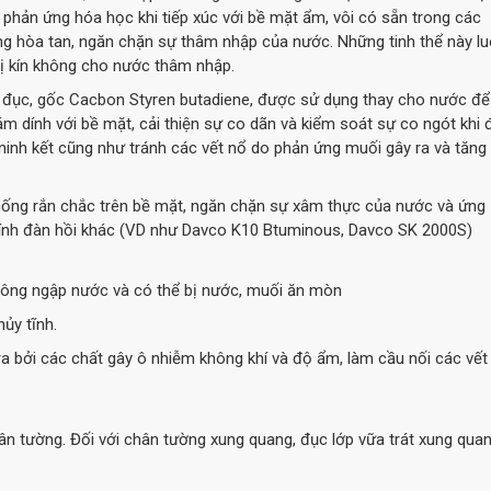
 phản ứng hóa học khi tiếp xúc với bề mặt ẩm, vôi có sẵn trong các
ng hòa tan, ngăn chặn sự thâm nhập của nước. Những tinh thể này l
bị kín không cho nước thâm nhập.
ng đục, gốc Cacbon Styren butadiene, được sử dụng thay cho nước để
ám dính với bề mặt, cải thiện sự co dãn và kiểm soát sự co ngót khi 
ninh kết cũng như tránh các vết nổ do phản ứng muối gây ra và tăng
 thống rắn chắc trên bề mặt, ngăn chặn sự xâm thực của nước và ứng
 tính đàn hồi khác (VD như Davco K10 Btuminous, Davco SK 2000S)
 tông ngập nước và có thể bị nước, muối ăn mòn
ủy tĩnh.
 bởi các chất gây ô nhiễm không khí và độ ẩm, làm cầu nối các vết
ân tường. Đối với chân tường xung quang, đục lớp vữa trát xung qua