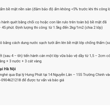
 ẩm bề mặt nền sàn (đảm bảo độ ẩm không <5% trước khi thi công l
n hành quét bằng chổi cọ hoặc con lăn rulo trên toàn bộ bề mặt đã
 45 phút. Định lượng thi công: từ 1.5kg đến 2kg/1m2 (chia 2 lớp)
khô bằng cách dung nước sạch tưới ẩm lên bề mặt lớp chống thấm (s
t (sau 4 – 6h) tiến hành cán một lớp vữa bảo vệ dầy từ 1,5 – 2cm c
măng + 3 nước + 3 cát vàng.
ại Hà Nội
hé qua Đại lý Hưng Phát tại 14 Nguyễn Lân – 155 Trường Chinh và
-0904621218 để được tư vấn và báo giá