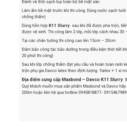
Đánh và thổi sạch bụi toàn bộ bề mặt sàn
Làm ẩm bề mặt trước khi thi công. Dùng nước sạch tưới
chống thấm)
Dùng hỗn hợp
K11 Slurry
sau khi đã được pha trộn, tiế
được vệ sinh. Thi công làm 2 lớp, mỗi lớp cách nhau 30 –
Tại các chân tường thi công cao lên 15cm – 20cm
Đảm bảo công tác bảo dưỡng trong điều kiện thời tiết 
20 phút thi công)
Sau khi lớp chống thấm đạt yêu cầu và hoàn toàn ninh kế
trộn phụ gia Davco latex theo định lượng: 1latex + 1 xi 
Địa điểm cung cấp Maxbond – Davco K11 Slurry t
Quý khách muốn mua sản phẩm Maxbond và Davco hãy ng
200m hoặc liên hệ qua hotline 0945818877- 0915467989