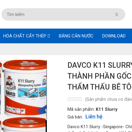
HÓA CHẤT CẤY THÉP
BĂNG CẢN NƯỚC
DOWNLOAD
DAVCO K11 SLURR
THÀNH PHẦN GỐC
THẨM THẤU BÊ T
(Sản phẩm chưa có đánh
Mã sản phẩm:
K11 Slurry
Liên hệ
Giá bán:
Davco K11 Slurry -Singapore- C