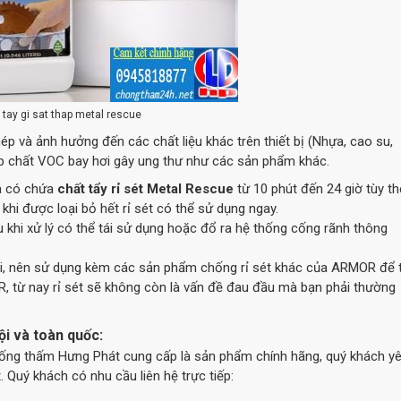
 tay gi sat thap metal rescue
p và ảnh hưởng đến các chất liệu khác trên thiết bị (Nhựa, cao su,
 hợp chất VOC bay hơi gây ung thư như các sản phẩm khác.
ựa có chứa
chất tẩy rỉ sét Metal Rescue
từ 10 phút đến 24 giờ tùy t
 khi được loại bỏ hết rỉ sét có thể sử dụng ngay.
 khi xử lý có thể tái sử dụng hoặc đổ ra hệ thống cống rãnh thông
i, nên sử dụng kèm các sản phẩm chống rỉ sét khác của ARMOR để t
, từ nay rỉ sét sẽ không còn là vấn đề đau đầu mà bạn phải thường
ội và toàn quốc:
ng thấm Hưng Phát cung cấp là sản phẩm chính hãng, quý khách y
Quý khách có nhu cầu liên hệ trực tiếp: