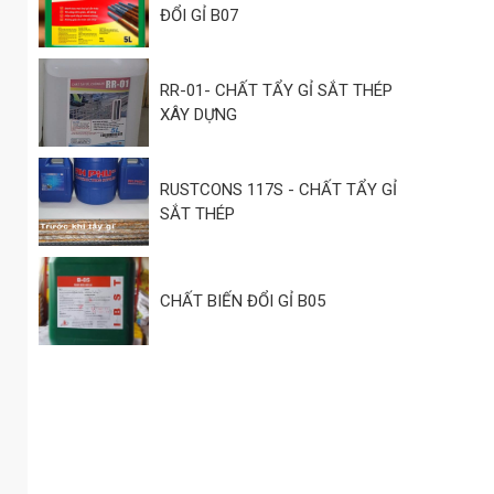
ĐỔI GỈ B07
RR-01- CHẤT TẨY GỈ SẮT THÉP
XÂY DỰNG
RUSTCONS 117S - CHẤT TẨY GỈ
SẮT THÉP
CHẤT BIẾN ĐỔI GỈ B05