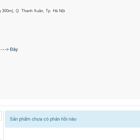
g 300m), Q. Thanh Xuân, Tp. Hà Nội.
---->
Đây
Sản phẩm chưa có phản hồi nào