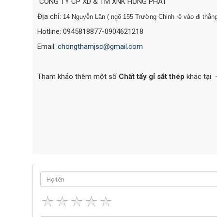
CÔNG TY CP XD & TM XNK HƯNG PHÁT
Địa chỉ:
14 Nguyễn Lân ( ngõ 155 Trường Chinh rẽ vào đi thẳn
Hotline: 0945818877-0904621218
Email:
chongthamjsc@gmail.com
Tham khảo thêm một số
Chất tẩy gỉ sắt thép
khác tại 