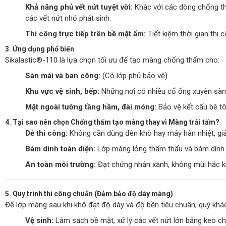
Khả năng phủ vết nứt tuyệt vời:
Khác với các dòng chống th
các vết nứt nhỏ phát sinh.
Thi công trực tiếp trên bề mặt ẩm:
Tiết kiệm thời gian thi
3. Ứng dụng phổ biến
Sikalastic®-110 là lựa chọn tối ưu để tạo màng chống thấm cho:
Sàn mái và ban công:
(Có lớp phủ bảo vệ).
Khu vực vệ sinh, bếp:
Những nơi có nhiều cổ ống xuyên sàn, 
Mặt ngoài tường tầng hầm, đài móng:
Bảo vệ kết cấu bê t
4. Tại sao nên chọn Chống thấm tạo màng thay vì Màng trải tấm?
Dễ thi công:
Không cần dùng đèn khò hay máy hàn nhiệt, giảm
Bám dính toàn diện:
Lớp màng lỏng thẩm thấu và bám dính 1
An toàn môi trường:
Đạt chứng nhận xanh, không mùi hắc k
5. Quy trình thi công chuẩn (Đảm bảo độ dày màng)
Để lớp màng sau khi khô đạt độ dày và độ bền tiêu chuẩn, quý kh
Vệ sinh:
Làm sạch bề mặt, xử lý các vết nứt lớn bằng keo c