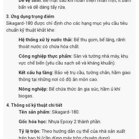
Dễ vệ sinh:
Bề mặt sau khi hoàn thiện nhẵn mịn, ít bám
bẩn và dễ dàng tẩy rửa.
3. Ứng dụng trọng điểm
Sikagard-180 được chỉ định cho các hạng mục yêu cầu tiêu
chuẩn kỹ thuật khắt khe:
Hệ thống xử lý nước thải:
Bể thu gom, bể lắng, rãnh
thoát nước có chứa hóa chất.
Công nghiệp thực phẩm:
Sàn và tường nhà máy, khu
vực chế biến (yêu cầu sạch sẽ và kháng khuẩn).
Kết cấu hạ tầng:
Bảo vệ trụ cầu, tường chắn, hầm giao
thông tại những nơi có độ ăn mòn cao.
Nông nghiệp:
Bể chứa thức ăn gia súc, hầm ủ khí
biogas.
4. Thông số kỹ thuật chi tiết
Tên sản phẩm:
Sikagard-180.
Gốc hóa học:
Nhựa Epoxy 2 thành phần.
Tỷ lệ trộn:
Theo hướng dẫn cụ thể của nhà sản xuất
trên bao bì (cần dùng máy trộn chuyên dụng).