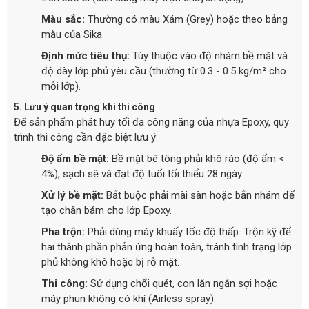
Màu sắc:
Thường có màu Xám (Grey) hoặc theo bảng
màu của Sika.
Định mức tiêu thụ:
Tùy thuộc vào độ nhám bề mặt và
độ dày lớp phủ yêu cầu (thường từ 0.3 - 0.5 kg/m² cho
mỗi lớp).
5. Lưu ý quan trọng khi thi công
Để sản phẩm phát huy tối đa công năng của nhựa Epoxy, quy
trình thi công cần đặc biệt lưu ý:
Độ ẩm bề mặt:
Bề mặt bê tông phải khô ráo (độ ẩm <
4%), sạch sẽ và đạt độ tuổi tối thiểu 28 ngày.
Xử lý bề mặt:
Bắt buộc phải mài sàn hoặc bắn nhám để
tạo chân bám cho lớp Epoxy.
Pha trộn:
Phải dùng máy khuấy tốc độ thấp. Trộn kỹ để
hai thành phần phản ứng hoàn toàn, tránh tình trạng lớp
phủ không khô hoặc bị rỗ mặt.
Thi công:
Sử dụng chổi quét, con lăn ngắn sợi hoặc
máy phun không có khí (Airless spray).