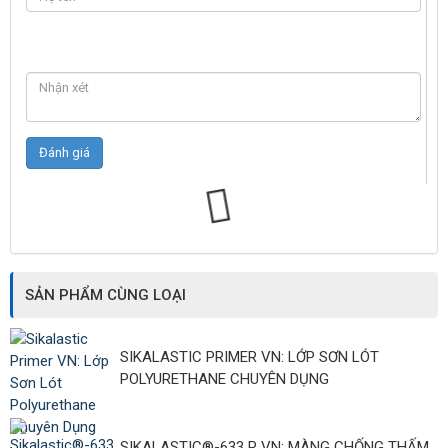
SẢN PHẨM CÙNG LOẠI
SIKALASTIC PRIMER VN: LỚP SƠN LÓT
POLYURETHANE CHUYÊN DỤNG
SIKALASTIC®-633 R VN: MÀNG CHỐNG THẤM