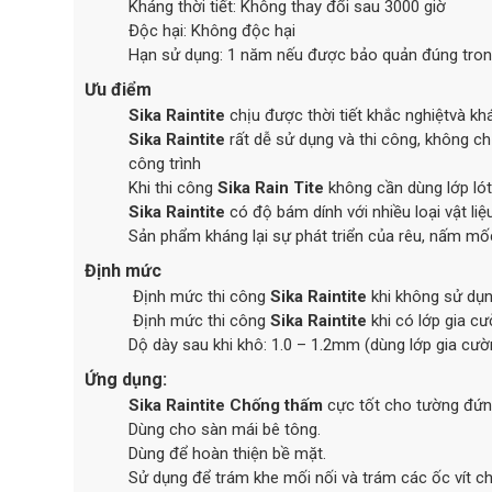
Kháng thời tiết: Không thay đổi sau 3000 giờ
Độc hại: Không độc hại
Hạn sử dụng: 1 năm nếu được bảo quản đúng trong
Ưu điểm
Sika Raintite
chịu được thời tiết khắc nghiệtvà khá
Sika Raintite
rất dễ sử dụng và thi công, không c
công trình
Khi thi công
Sika Rain Tite
không cần dùng lớp lót
Sika Raintite
có độ bám dính với nhiều loại vật li
Sản phẩm kháng lại sự phát triển của rêu, nấm mố
Định mức
Định mức thi công
Sika Raintite
khi không sử dụn
Định mức thi công
Sika Raintite
khi có lớp gia cư
Dộ dày sau khi khô: 1.0 – 1.2mm (dùng lớp gia cườ
Ứng dụng:
Sika Raintite
Chống thấm
cực tốt cho tường đứn
Dùng cho sàn mái bê tông.
Dùng để hoàn thiện bề mặt.
Sử dụng để trám khe mối nối và trám các ốc vít cho