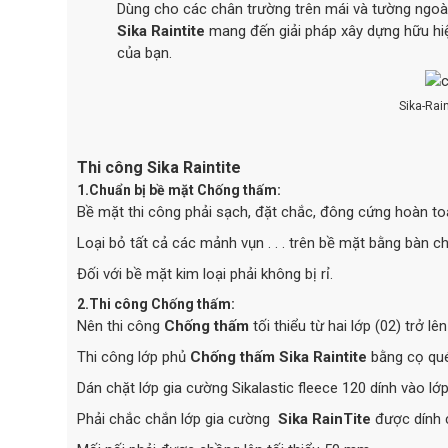
Dùng cho các chân trường trên mái và tường ngoài
Sika Raintite
mang đến giải pháp xây dựng hữu hiệ
của bạn.
Sika-Rai
Thi công Sika Raintite
1.Chuẩn bị bề mặt
Chống thấm
:
Bề mặt thi công phải sạch, đặt chắc, đông cứng hoàn to
Loại bỏ tất cả các mảnh vụn . . . trên bề mặt bằng bàn ch
Đối với bề mặt kim loại phải không bị rỉ.
2.Thi công
Chống thấm
:
Nên thi công
Chống thấm
tối thiểu từ hai lớp (02) trở lê
Thi công lớp phủ
Chống thấm
Sika Raintite
bằng cọ qué
Dán chặt lớp gia cường Sikalastic fleece 120 dính vào lớp
Phải chắc chắn lớp gia cường
Sika
RainTite
được dính c