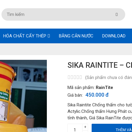
HÓA CHẤT CẤY THÉP
BĂNG CẢN NƯỚC
DOWNLOAD
SIKA RAINTITE –
(Sản phẩm chưa có đánh
Mã sản phẩm:
RainTite
450.000 đ
Giá bán:
Sika Raintite Chống thấm cho tư
Actylic.Chống thấm Hưng Phát cun
tỉnh thành, Giá Sika RainTite đượ
+
THÊM VÀ