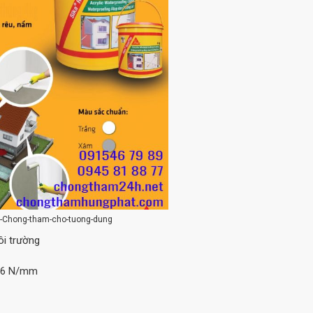
te-Chong-tham-cho-tuong-dung
ôi trường
 56 N/mm