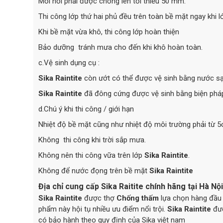
Mối nối phải được chồng lên tối thiểu 50 mm.
Thi công lớp thứ hai phủ đều trên toàn bề mặt ngay khi l
Khi bề mặt vừa khô, thi công lớp hoàn thiện
Bảo dưỡng tránh mưa cho đến khi khô hoàn toàn.
c.Vệ sinh dụng cụ :
Sika Raintite
còn ướt có thể được vệ sinh bằng nước sạ
Sika Raintite
đã đông cứng được vệ sinh bằng biện phá
d.Chú ý khi thi công / giới hạn
Nhiệt độ bề mặt cũng như nhiệt độ môi trường phải từ 5o
Không thi công khi trời sắp mưa.
Không nên thi công vữa trên lớp
Sika Raintite
.
Không để nước đọng trên bề mặt
Sika Raintite
Địa chỉ cung cấp Sika Raitite chính hãng tại Hà Nội
Sika Raintite
được thợ
Chống thấm
lựa chọn hàng đầu
phẩm này hội tụ nhiều ưu điểm nổi trội.
Sika Raintite
đư
có bảo hành theo quy định của Sika việt nam