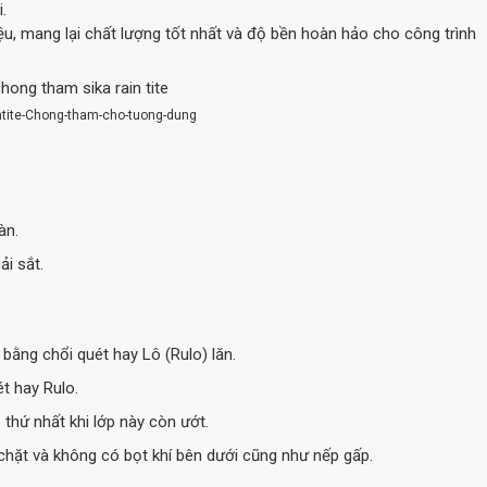
.
u, mang lại chất lượng tốt nhất và độ bền hoàn hảo cho công trình
ntite-Chong-tham-cho-tuong-dung
àn.
ải sắt.
n bằng chổi quét hay Lô (Rulo) lăn.
t hay Rulo.
 thứ nhất khi lớp này còn ướt.
hặt và không có bọt khí bên dưới cũng như nếp gấp.