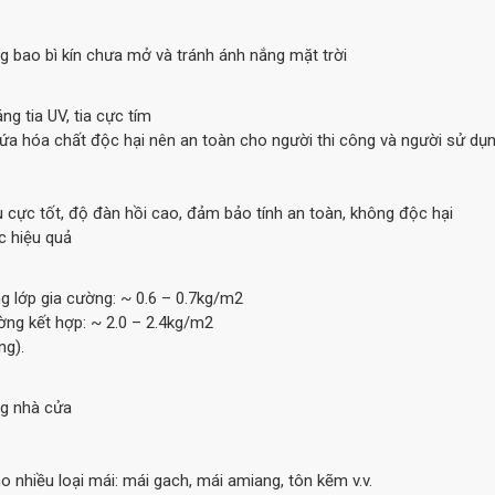
 bao bì kín chưa mở và tránh ánh nắng mặt trời
ng tia UV, tia cực tím
hứa hóa chất độc hại nên an toàn cho người thi công và người sử dụ
ệu cực tốt, độ đàn hồi cao, đảm bảo tính an toàn, không độc hại
c hiệu quả
g lớp gia cường: ~ 0.6 – 0.7kg/m2
ờng kết hợp: ~ 2.0 – 2.4kg/m2
ng).
g nhà cửa
 nhiều loại mái: mái gach, mái amiang, tôn kẽm v.v.