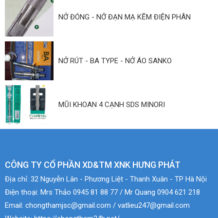
NỞ ĐÓNG - NỞ ĐẠN MẠ KẼM ĐIỆN PHÂN
NỞ RÚT - BA TYPE - NỞ ÁO SANKO
MŨI KHOAN 4 CẠNH SDS MINORI
CÔNG TY CỔ PHẦN XD&TM XNK HƯNG PHÁT
Địa chỉ:
32 Nguyễn Lân - Phương Liệt - Thanh Xuân - TP Hà Nội
Điện thoại:
Mrs Thảo 0945 81 88 77 / Mr Quang 0904 621 218
Email:
chongthamjsc@gmail.com / vatlieu247@gmail.com