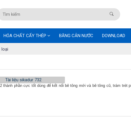
HÓA CHẤT CẤY THÉP
BĂNG CẢN NƯỚC
DOWNLOAD
 loại
 thành phần cực tốt dùng để kết nối bê tông mới và bê tông cũ, trám trét p