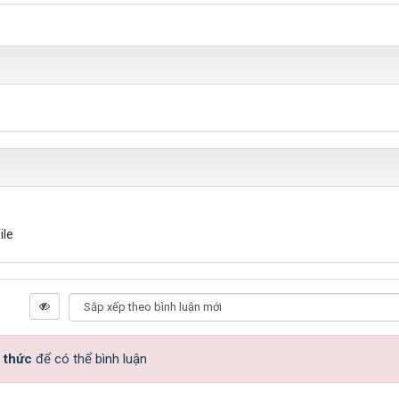
ile
 thức
để có thể bình luận