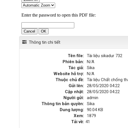
Thông tin chi tiết
Tên file:
Tài liệu sikadur 732
Phiên bản:
N/A
Tác giả:
Sika
Website hỗ trợ:
N/A
Thuộc chủ đề:
Tài liệu Chất chống t
Gửi lên:
28/05/2020 04:22
Cập nhật:
28/05/2020 04:22
Người gửi:
admin
Thông tin bản quyền:
Sika
Dung lượng:
90.04 KB
Xem:
1879
Tải về:
41