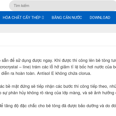
HÓA CHẤT CẤY THÉP
BĂNG CẢN NƯỚC
DOWNLOAD
ạo sẵn để sử dụng được ngay. Khi được thi công lên bê tông tư
ocrystal – line) trám các lỗ hở giảm tỉ lệ bốc hơi nước của b
diễn ra hoàn toàn. Antisol E không chứa clorua.
các bề mặt đứng sẽ tiếp nhận các bước thi công tiếp theo, nh
sự phân hủy không rõ ràng của lớp màng, và sẽ ảnh hưởng 
để tăng độ đặc chắc cho bê tông đã được bảo dưỡng và do đó