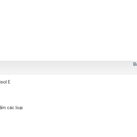
B
isol E
hấm các loại