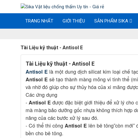
TRANG NHẤT
GIỚI THIỆU
SẢN PHẨM SIKA
Tài Liệu kỹ thuật - Antisol E
Tài Liệu kỹ thuật - Antisol E
là một dung dịch silicat kim loại chế t
Antisol E
sẽ tạo thành màng mỏng vi tinh thể (micr
Antisol E
và nhờ đó giúp cho sự thủy hóa của xi măng được 
Các ứng dụng
-
được đặc biệt giới thiệu để xử lý cho 
Antisol E
mà màng bảo dưỡng gốc nhựa không thích hợp do 
năng của các bước xử lý sau đó.
- Có thể thi công
lên bê tông”còn mới” 
Antisol E
bền cho bê tông.