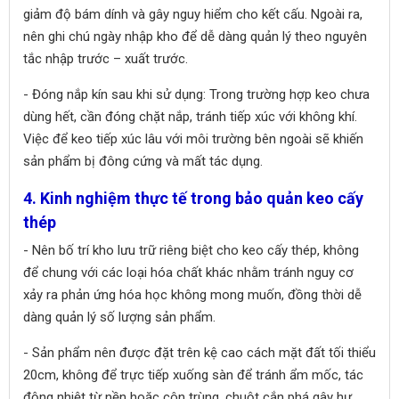
giảm độ bám dính và gây nguy hiểm cho kết cấu. Ngoài ra,
nên ghi chú ngày nhập kho để dễ dàng quản lý theo nguyên
tắc nhập trước – xuất trước.
- Đóng nắp kín sau khi sử dụng: Trong trường hợp keo chưa
dùng hết, cần đóng chặt nắp, tránh tiếp xúc với không khí.
Việc để keo tiếp xúc lâu với môi trường bên ngoài sẽ khiến
sản phẩm bị đông cứng và mất tác dụng.
4. Kinh nghiệm thực tế trong bảo quản keo cấy
thép
- Nên bố trí kho lưu trữ riêng biệt cho keo cấy thép, không
để chung với các loại hóa chất khác nhằm tránh nguy cơ
xảy ra phản ứng hóa học không mong muốn, đồng thời dễ
dàng quản lý số lượng sản phẩm.
- Sản phẩm nên được đặt trên kệ cao cách mặt đất tối thiểu
20cm, không để trực tiếp xuống sàn để tránh ẩm mốc, tác
động nhiệt từ nền hoặc côn trùng, chuột cắn phá gây hư