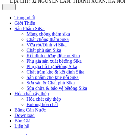
ĐỊA CHỈ : 32 NGUYỄN LÂN, THANH XUÂN, HÀ NỘI
Trang nhất
Giới Thiệu
Sản Phẩm SiKa
Màng chống thấm sika
Chất chống thấm Sika
Vữa rót/Định vị Sika
Chất phủ sàn Sika
Kết dính cường độ cao Sika
Phụ gia sản xuất bêtông Sika
Phụ gia hỗ trợ bêtông Sika
Chất trám khe & kết dính Sika
Sản phẩm cho khe nối Sika
Sơn sàn & Chất phủ Sika
Sửa chữa & bảo vệ bêtông Sika
Hóa chất cấy thép
Hóa chất cấy thép
Bulong hóa chất
Băng Cản Nước
Download
Báo Giá
Liên hệ