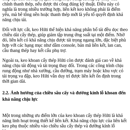
chính thanh thép, nếu được thi công đúng kỹ thuật. Điều này có
nghĩa là trong nhiều trường hợp, liên kết keo không phải là điểm
yếu, mà bê tông nền hoặc thanh thép mới là yếu tố quyết định khả
năng chịu tải.
Đối với lực cắt, keo Hilti thể hiện khả năng phân bố tải đều dọc theo
chiều dài cấy thép, giúp giảm tập trung ứng suất tại một điểm. Nhờ
đó, liên kết có khả năng chịu được tải trọng ngang lớn, đặc biệt phù
hợp với các hạng mục như dầm console, bản mã liên kết, lan can,
cầu thang thép hay kết cấu phụ trợ.
Ngoài ra, keo khoan cấy thép Hilti còn được đánh giá cao về khả
năng chịu tải động và tải trọng thay đổi. Trong các công trình chịu
rung động như nhà xưởng, cầu đường, trạm máy hoặc khu vực có
tải trọng va đập, keo Hilti vẫn duy trì được liên kết ổn định trong
thời gian dài.
2.2. Ảnh hưởng của chiều sâu cấy và đường kính lỗ khoan đến
khả năng chịu lực
Một trong những ưu điểm lớn của keo khoan cấy thép Hilti là khả
năng linh hoạt trong thiết kế liên kết. Khả năng chịu lực của liên kết
keo phụ thuộc nhiều vào chiều sâu cấy thép và đường kính lỗ