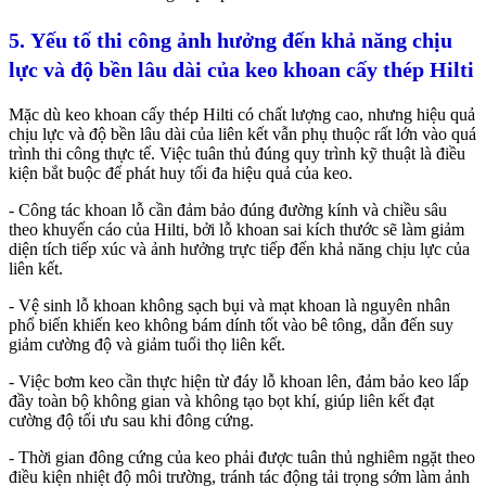
5. Yếu tố thi công ảnh hưởng đến khả năng chịu
lực và độ bền lâu dài của keo khoan cấy thép Hilti
Mặc dù keo khoan cấy thép Hilti có chất lượng cao, nhưng hiệu quả
chịu lực và độ bền lâu dài của liên kết vẫn phụ thuộc rất lớn vào quá
trình thi công thực tế. Việc tuân thủ đúng quy trình kỹ thuật là điều
kiện bắt buộc để phát huy tối đa hiệu quả của keo.
- Công tác khoan lỗ cần đảm bảo đúng đường kính và chiều sâu
theo khuyến cáo của Hilti, bởi lỗ khoan sai kích thước sẽ làm giảm
diện tích tiếp xúc và ảnh hưởng trực tiếp đến khả năng chịu lực của
liên kết.
- Vệ sinh lỗ khoan không sạch bụi và mạt khoan là nguyên nhân
phổ biến khiến keo không bám dính tốt vào bê tông, dẫn đến suy
giảm cường độ và giảm tuổi thọ liên kết.
- Việc bơm keo cần thực hiện từ đáy lỗ khoan lên, đảm bảo keo lấp
đầy toàn bộ không gian và không tạo bọt khí, giúp liên kết đạt
cường độ tối ưu sau khi đông cứng.
- Thời gian đông cứng của keo phải được tuân thủ nghiêm ngặt theo
điều kiện nhiệt độ môi trường, tránh tác động tải trọng sớm làm ảnh