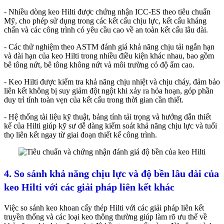
- Nhiều dòng keo Hilti được chứng nhận ICC-ES theo tiêu chuẩn
Mỹ, cho phép sử dụng trong các kết cấu chịu lực, kết cấu kháng
chấn và các công trình có yêu cầu cao về an toàn kết cấu lâu dài.
- Các thử nghiệm theo ASTM đánh giá khả năng chịu tải ngắn hạn
và dài hạn của keo Hilti trong nhiều điều kiện khác nhau, bao gồm
bê tông nứt, bê tông không nứt và môi trường có độ ẩm cao.
- Keo Hilti được kiểm tra khả năng chịu nhiệt và chịu cháy, đảm bảo
liên kết không bị suy giảm đột ngột khi xảy ra hỏa hoạn, góp phần
duy trì tính toàn vẹn của kết cấu trong thời gian cần thiết.
- Hệ thống tài liệu kỹ thuật, bảng tính tải trọng và hướng dẫn thiết
kế của Hilti giúp kỹ sư dễ dàng kiểm soát khả năng chịu lực và tuổi
thọ liên kết ngay từ giai đoạn thiết kế công trình.
4. So sánh khả năng chịu lực và độ bền lâu dài của
keo Hilti với các giải pháp liên kết khác
Việc so sánh keo khoan cấy thép Hilti với các giải pháp liên kết
truyền thống và các loại keo thông thường giúp làm rõ ưu thế về