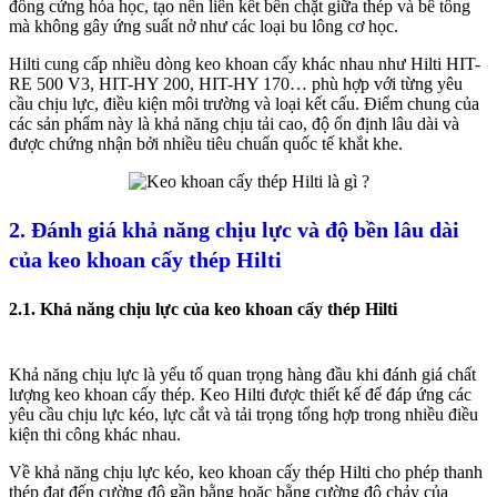
đông cứng hóa học, tạo nên liên kết bền chặt giữa thép và bê tông
mà không gây ứng suất nở như các loại bu lông cơ học.
Hilti cung cấp nhiều dòng keo khoan cấy khác nhau như Hilti HIT-
RE 500 V3, HIT-HY 200, HIT-HY 170… phù hợp với từng yêu
cầu chịu lực, điều kiện môi trường và loại kết cấu. Điểm chung của
các sản phẩm này là khả năng chịu tải cao, độ ổn định lâu dài và
được chứng nhận bởi nhiều tiêu chuẩn quốc tế khắt khe.
2. Đánh giá khả năng chịu lực và độ bền lâu dài
của keo khoan cấy thép Hilti
2.1. Khả năng chịu lực của keo khoan cấy thép Hilti
Khả năng chịu lực là yếu tố quan trọng hàng đầu khi đánh giá chất
lượng keo khoan cấy thép. Keo Hilti được thiết kế để đáp ứng các
yêu cầu chịu lực kéo, lực cắt và tải trọng tổng hợp trong nhiều điều
kiện thi công khác nhau.
Về khả năng chịu lực kéo, keo khoan cấy thép Hilti cho phép thanh
thép đạt đến cường độ gần bằng hoặc bằng cường độ chảy của