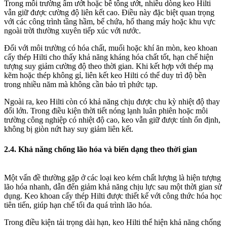
Trong môi trường ẩm ướt hoặc bê tông ướt, nhiều dòng keo Hilti
vẫn giữ được cường độ liên kết cao. Điều này đặc biệt quan trọng
với các công trình tầng hầm, bể chứa, hố thang máy hoặc khu vực
ngoài trời thường xuyên tiếp xúc với nước.
Đối với môi trường có hóa chất, muối hoặc khí ăn mòn, keo khoan
cấy thép Hilti cho thấy khả năng kháng hóa chất tốt, hạn chế hiện
tượng suy giảm cường độ theo thời gian. Khi kết hợp với thép mạ
kẽm hoặc thép không gỉ, liên kết keo Hilti có thể duy trì độ bền
trong nhiều năm mà không cần bảo trì phức tạp.
Ngoài ra, keo Hilti còn có khả năng chịu được chu kỳ nhiệt độ thay
đổi lớn. Trong điều kiện thời tiết nóng lạnh luân phiên hoặc môi
trường công nghiệp có nhiệt độ cao, keo vẫn giữ được tính ổn định,
không bị giòn nứt hay suy giảm liên kết.
2.4. Khả năng chống lão hóa và biến dạng theo thời gian
Một vấn đề thường gặp ở các loại keo kém chất lượng là hiện tượng
lão hóa nhanh, dẫn đến giảm khả năng chịu lực sau một thời gian sử
dụng. Keo khoan cấy thép Hilti được thiết kế với công thức hóa học
tiên tiến, giúp hạn chế tối đa quá trình lão hóa.
Trong điều kiện tải trọng dài hạn, keo Hilti thể hiện khả năng chống