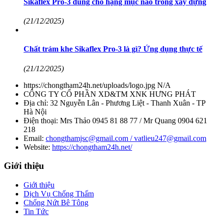
Sikaflex Pro-3 dùng cho hạng mục nào trong xây dựng
(21/12/2025)
Chất trám khe Sikaflex Pro-3 là gì? Ứng dụng thực tế
(21/12/2025)
https://chongtham24h.net/uploads/logo.jpg
N/A
CÔNG TY CỔ PHẦN XD&TM XNK HƯNG PHÁT
Địa chỉ:
32 Nguyễn Lân - Phương Liệt - Thanh Xuân - TP
Hà Nội
Điện thoại:
Mrs Thảo 0945 81 88 77 / Mr Quang 0904 621
218
Email:
chongthamjsc@gmail.com / vatlieu247@gmail.com
Website:
https://chongtham24h.net/
Giới thiệu
Giới thiệu
Dịch Vụ Chống Thấm
Chống Nứt Bê Tông
Tin Tức