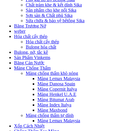
Chất trám khe & kết dính Sika
Sản phẩm cho khe nối Sika
Sơn sàn & Chất phủ Sika
Sửa chữa & bảo vệ bêtông Sika
Băng Trương Nở
weber
Hóa chất cấy thép
Hóa chất cấy thép
Bulong hóa chất
Bulong, nở, tắc kê
Sản Phẩm Vinkems
Băng Cản Nước
Màng Chống Thấm
Màng chống thấm khò nóng
Màng Lemax Malaysia
Màng Danosa Spain
Màng Copernit Italya
Màng Henkel U.A.E
Màng Bitumat Arab
Màng Index Italya
Màng Maxbond
Màng chống thấm tự dính
Màng Lemax Malaysia
Xốp Cách Nhiệt