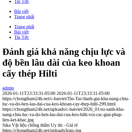
Tin Tức
Bài viết
Trang nhất
Trang nhất
Bài viết
Tin Tức
Đánh giá khả năng chịu lực và
độ bền lâu dài của keo khoan
cấy thép Hilti
admin
2026-01-11T23:33:31-05:00
2026-01-11T23:33:31-05:00
https://chongtham24h.net/c-baiviet/Tin-Tuc/danh-gia-kha-nang-chiu-
luc-va-do-ben-lau-dai-cua-keo-khoan-cay-thep-hilti-299.html
https://chongtham24h.net/uploads/c-baiviet/2026_01/so-sanh-kha-
nang-chiu-luc-va-do-ben-lau-dai-cua-keo-hilti-voi-cac-giai-phap-
lien-ket-khac.jpg
Sika Vật liệu chống thấm Uy tín - Giá rẻ
https://chongtham24h.net/uploads/logo.jpg