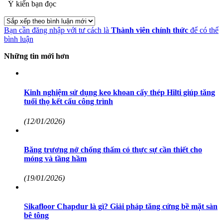
Ý kiến bạn đọc
Bạn cần đăng nhập với tư cách là
Thành viên chính thức
để có thể
bình luận
Những tin mới hơn
Kinh nghiệm sử dụng keo khoan cấy thép Hilti giúp tăng
tuổi thọ kết cấu công trình
(12/01/2026)
Băng trương nở chống thấm có thực sự cần thiết cho
móng và tầng hầm
(19/01/2026)
Sikafloor Chapdur là gì? Giải pháp tăng cứng bề mặt sàn
bê tông