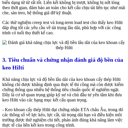
biến dạng từ từ rất tốt. Liên kết không bị trượt, không bị nới lỏng
theo thời gian, đảm bảo an toàn cho kết cấu chịu tải liên tục như mái
che, sàn treo, hệ thống giá đỡ kỹ thuật.
Các thử nghiệm creep test và long-term load test cho thấy keo Hilti
đáp ứng tốt các yêu cầu về tải trọng lâu dài, phù hợp với các công
trình có tuổi thọ thiết kế cao.
3. Tiêu chuẩn và chứng nhận đánh giá độ bền của
keo Hilti
Khả năng chịu lực và độ bền lâu dài của keo khoan cấy thép Hilti
không chỉ được khẳng định qua thực tế thi công mà còn được kiểm
chứng thông qua nhiều hệ thống tiêu chuẩn quốc tế nghiêm ngặt.
Đây là cơ sở quan trọng giúp kỹ sư và chủ đầu tư yên tâm khi đưa
keo Hilti vào các hạng mục kết cấu quan trọng.
- Keo khoan cấy thép Hilti đạt chứng nhận ETA châu Âu, trong đó
các thông số về lực kéo, lực cắt, tải trọng dài hạn và điều kiện môi
trường được thử nghiệm chi tiết, phản ánh đúng khả năng làm việc
thực tế của liên kết keo trong công trình.