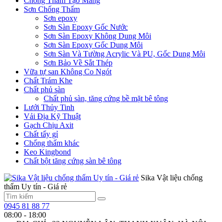
Chống Thấm Tạo Màng
Sơn Chống Thấm
Sơn epoxy
Sơn Sàn Epoxy Gốc Nước
Sơn Sàn Epoxy Không Dung Môi
Sơn Sàn Epoxy Gốc Dung Môi
Sơn Sàn Và Tường Acrylic Và PU, Gốc Dung Môi
Sơn Bảo Về Sắt Thép
Vữa tự san Không Co Ngót
Chất Trám Khe
Chất phủ sàn
Chất phủ sàn, tăng cứng bề mặt bê tông
Lưới Thủy Tinh
Vải Địa Kỹ Thuật
Gạch Chịu Axit
Chất tẩy gỉ
Chống thấm khác
Keo Kingbond
Chất bột tăng cứng sàn bê tông
Sika Vật liệu chống
thấm Uy tín - Giá rẻ
0945 81 88 77
08:00 - 18:00