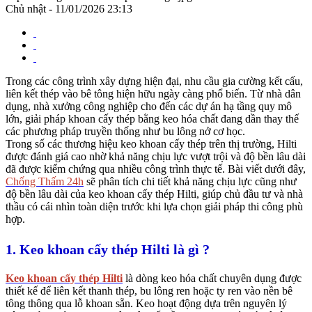
Chủ nhật - 11/01/2026 23:13
Trong các công trình xây dựng hiện đại, nhu cầu gia cường kết cấu,
liên kết thép vào bê tông hiện hữu ngày càng phổ biến. Từ nhà dân
dụng, nhà xưởng công nghiệp cho đến các dự án hạ tầng quy mô
lớn, giải pháp khoan cấy thép bằng keo hóa chất đang dần thay thế
các phương pháp truyền thống như bu lông nở cơ học.
Trong số các thương hiệu keo khoan cấy thép trên thị trường, Hilti
được đánh giá cao nhờ khả năng chịu lực vượt trội và độ bền lâu dài
đã được kiểm chứng qua nhiều công trình thực tế. Bài viết dưới đây,
Chống Thấm 24h
sẽ phân tích chi tiết khả năng chịu lực cũng như
độ bền lâu dài của keo khoan cấy thép Hilti, giúp chủ đầu tư và nhà
thầu có cái nhìn toàn diện trước khi lựa chọn giải pháp thi công phù
hợp.
1. Keo khoan cấy thép Hilti là gì ?
Keo khoan cấy thép Hilti
là dòng keo hóa chất chuyên dụng được
thiết kế để liên kết thanh thép, bu lông ren hoặc ty ren vào nền bê
tông thông qua lỗ khoan sẵn. Keo hoạt động dựa trên nguyên lý