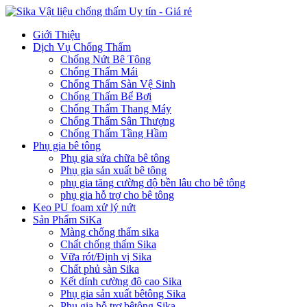
Giới Thiệu
Dịch Vụ Chống Thấm
Chống Nứt Bê Tông
Chống Thấm Mái
Chống Thấm Sàn Vệ Sinh
Chống Thấm Bể Bơi
Chống Thấm Thang Máy
Chống Thấm Sân Thượng
Chống Thấm Tầng Hầm
Phụ gia bê tông
Phụ gia sửa chữa bê tông
Phụ gia sản xuất bê tông
phụ gia tăng cường độ bền lâu cho bê tông
phụ gia hỗ trợ cho bê tông
Keo PU foam xử lý nứt
Sản Phẩm SiKa
Màng chống thấm sika
Chất chống thấm Sika
Vữa rót/Định vị Sika
Chất phủ sàn Sika
Kết dính cường độ cao Sika
Phụ gia sản xuất bêtông Sika
Phụ gia hỗ trợ bêtông Sika