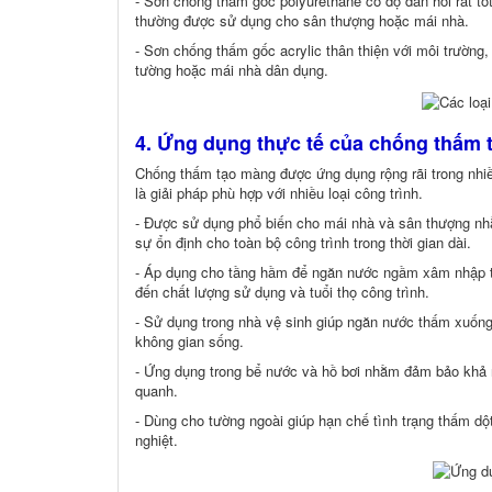
- Sơn chống thấm gốc polyurethane có độ đàn hồi rất tố
thường được sử dụng cho sân thượng hoặc mái nhà.
- Sơn chống thấm gốc acrylic thân thiện với môi trường,
tường hoặc mái nhà dân dụng.
4. Ứng dụng thực tế của chống thấm
Chống thấm tạo màng được ứng dụng rộng rãi trong nhi
là giải pháp phù hợp với nhiều loại công trình.
- Được sử dụng phổ biến cho mái nhà và sân thượng nh
sự ổn định cho toàn bộ công trình trong thời gian dài.
- Áp dụng cho tầng hầm để ngăn nước ngầm xâm nhập từ
đến chất lượng sử dụng và tuổi thọ công trình.
- Sử dụng trong nhà vệ sinh giúp ngăn nước thấm xuống
không gian sống.
- Ứng dụng trong bể nước và hồ bơi nhằm đảm bảo khả n
quanh.
- Dùng cho tường ngoài giúp hạn chế tình trạng thấm dột
nghiệt.