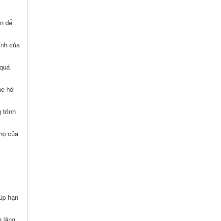
ận để
ính của
 quá
he hở
 trình
thọ của
iúp hạn
h lãng