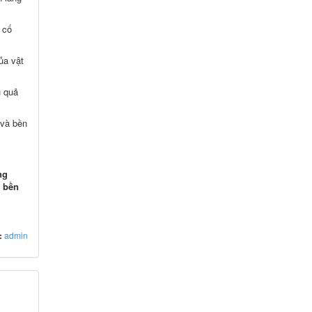
 cố
ủa vật
u quả
 và bền
ng
n bền
ả:
admin