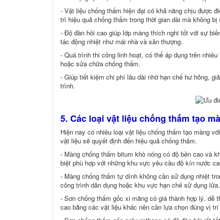
- Vật liệu chống thấm hiện đại có khả năng chịu được đi
trì hiệu quả chống thấm trong thời gian dài mà không bị
- Độ đàn hồi cao giúp lớp màng thích nghi tốt với sự bi
tác động nhiệt như mái nhà và sân thượng.
- Quá trình thi công linh hoạt, có thể áp dụng trên nhiề
hoặc sửa chữa chống thấm.
- Giúp tiết kiệm chi phí lâu dài nhờ hạn chế hư hỏng, g
trình.
5. Các loại vật liệu chống thấm tạo m
Hiện nay có nhiều loại vật liệu chống thấm tạo màng vớ
vật liệu sẽ quyết định đến hiệu quả chống thấm.
- Màng chống thấm bitum khò nóng có độ bền cao và kh
biệt phù hợp với những khu vực yêu cầu độ kín nước cao
- Màng chống thấm tự dính không cần sử dụng nhiệt trong
công trình dân dụng hoặc khu vực hạn chế sử dụng lửa.
- Sơn chống thấm gốc xi măng có giá thành hợp lý, dễ th
cao bằng các vật liệu khác nên cần lựa chọn đúng vị trí