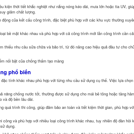
ều kiện thời tiết khắc nghiệt như nắng nóng kéo dài, mưa lớn hoặc tia UV, giú
 suy giảm chất lượng.
ến động của kết cấu công trình, đặc biệt phù hợp với các khu vực thường xuyê
u loại bề mặt khác nhau và phù hợp với cả công trình mới lẫn công trình cần cả
iảm thiểu nhu cầu sửa chữa và bảo trì, từ đó nâng cao hiệu quả đầu tư cho ch
àng phổ biến
i đặc tính khác nhau phù hợp với từng nhu cầu sử dụng cụ thể. Việc lựa chọn
ả năng chống nước tốt, thường được sử dụng cho mái bê tông hoặc tầng hầ
 và độ bền lâu dài.
 quá trình thi công, giúp đảm bảo an toàn và tiết kiệm thời gian, phù hợp vớ
i công và phù hợp với nhiều loại công trình khác nhau, tuy nhiên độ đàn hồi 
 sử dụng.