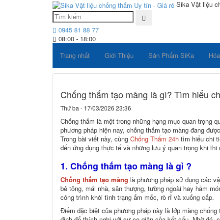
Sika Vật liệu c
0945 81 88 77
08:00 - 18:00
Trang nhất
Giới Thiệu
Sản Phẩm SiKa
Hóa
Chống thấm tạo màng là gì? Tìm hiểu chi
Thứ ba - 17/03/2026 23:36
Chống thấm là một trong những hạng mục quan trọng quyế
phương pháp hiện nay, chống thấm tạo màng đang được 
Trong bài viết này, cùng
Chống Thấm 24h
tìm hiểu chi t
đến ứng dụng thực tế và những lưu ý quan trọng khi thi
1. Chống thấm tạo màng là gì ?
Chống thấm tạo màng
là phương pháp sử dụng các vật
bê tông, mái nhà, sân thượng, tường ngoài hay hầm mó
công trình khỏi tình trạng ẩm mốc, rò rỉ và xuống cấp.
Điểm đặc biệt của phương pháp này là lớp màng chống t
định để thích nghi với sự co giãn của kết cấu. Nhờ đó