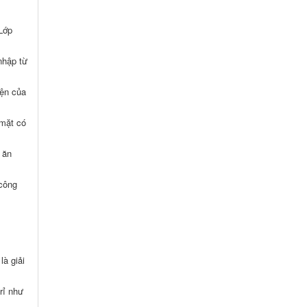
Lớp
nhập từ
iện của
 mặt có
 ăn
 công
à giải
rỉ như