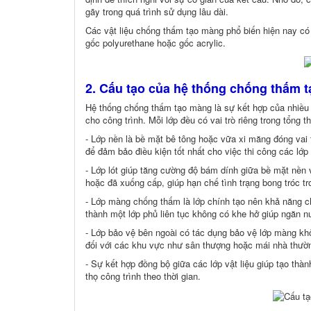
gãy trong quá trình sử dụng lâu dài.
Các vật liệu chống thấm tạo màng phổ biến hiện nay c
gốc polyurethane hoặc gốc acrylic.
2. Cấu tạo của hệ thống chống thấm
Hệ thống chống thấm tạo màng là sự kết hợp của nhiều
cho công trình. Mỗi lớp đều có vai trò riêng trong tổng t
- Lớp nền là bề mặt bê tông hoặc vữa xi măng đóng vai t
để đảm bảo điều kiện tốt nhất cho việc thi công các lớp
- Lớp lót giúp tăng cường độ bám dính giữa bề mặt nền 
hoặc đã xuống cấp, giúp hạn chế tình trạng bong tróc tr
- Lớp màng chống thấm là lớp chính tạo nên khả năng c
thành một lớp phủ liên tục không có khe hở giúp ngăn nư
- Lớp bảo vệ bên ngoài có tác dụng bảo vệ lớp màng khỏi 
đối với các khu vực như sân thượng hoặc mái nhà thường
- Sự kết hợp đồng bộ giữa các lớp vật liệu giúp tạo th
thọ công trình theo thời gian.