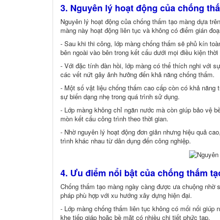
3. Nguyên lý hoạt động của chống th
Nguyên lý hoạt động của chống thấm tạo màng dựa trên 
màng này hoạt động liên tục và không có điểm gián đoạ
- Sau khi thi công, lớp màng chống thấm sẽ phủ kín to
bên ngoài vào bên trong kết cấu dưới mọi điều kiện thời 
- Với đặc tính đàn hồi, lớp màng có thể thích nghi với s
các vết nứt gây ảnh hưởng đến khả năng chống thấm.
- Một số vật liệu chống thấm cao cấp còn có khả năng t
sự biến dạng nhẹ trong quá trình sử dụng.
- Lớp màng không chỉ ngăn nước mà còn giúp bảo vệ bề 
mòn kết cấu công trình theo thời gian.
- Nhờ nguyên lý hoạt động đơn giản nhưng hiệu quả cao
trình khác nhau từ dân dụng đến công nghiệp.
4. Ưu điểm nổi bật của chống thấm t
Chống thấm tạo màng ngày càng được ưa chuộng nhờ sở h
pháp phù hợp với xu hướng xây dựng hiện đại.
- Lớp màng chống thấm liên tục không có mối nối giúp ng
khe tiếp giáp hoặc bề mặt có nhiều chi tiết phức tạp.