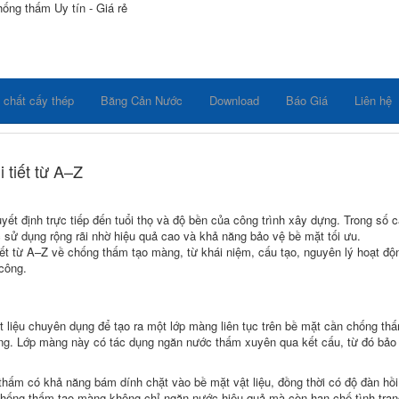
hống thấm Uy tín - Giá rẻ
 chất cấy thép
Băng Cản Nước
Download
Báo Giá
Liên hệ
 tiết từ A–Z
t định trực tiếp đến tuổi thọ và độ bền của công trình xây dựng. Trong số 
sử dụng rộng rãi nhờ hiệu quả cao và khả năng bảo vệ bề mặt tối ưu.
iết từ A–Z về chống thấm tạo màng, từ khái niệm, cấu tạo, nguyên lý hoạt độ
 công.
 liệu chuyên dụng để tạo ra một lớp màng liên tục trên bề mặt cần chống th
ng. Lớp màng này có tác dụng ngăn nước thấm xuyên qua kết cấu, từ đó bảo
hấm có khả năng bám dính chặt vào bề mặt vật liệu, đồng thời có độ đàn hồi
, chống thấm tạo màng không chỉ ngăn nước hiệu quả mà còn hạn chế tình trạn