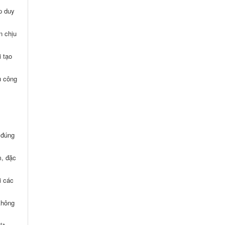
p duy
n chịu
i tạo
ủ công
 đúng
m, đặc
i các
không