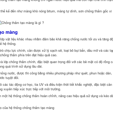
ó thể kể đến như màng khò nóng bitum, màng tự dính, sơn chống thấm gốc xi
 tạo màng
 lớp vật liệu khác nhau nhằm đảm bảo khả năng chống nước tối ưu và tăng đ
hể hệ thống.
rò chịu lực chính, cần được xử lý sạch sẽ, loại bỏ bụi bẩn, dầu mỡ và các tạ
 chống thấm phía trên đạt hiệu quả cao.
và lớp chống thấm chính, đặc biệt quan trọng đối với các bề mặt có độ rỗng 
ong quá trình sử dụng lâu dài.
hống nước, được thi công bằng nhiều phương pháp như quét, phun hoặc dán, 
ớc tuyệt đối.
các tác động cơ học, tia UV và điều kiện thời tiết khắc nghiệt, đặc biệt cần 
 xuyên tiếp xúc trực tiếp với môi trường.
ành một hệ thống chống thấm hoàn chỉnh, nâng cao hiệu quả sử dụng và kéo dà