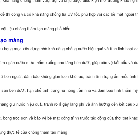
t, khả năng chống thấm vượt trội và chịu được điều kiện môi trường khắc nghi
 dễ thi công và có khả năng chống tia UV tốt, phù hợp với các bề mặt ngoài tr
 tạo màng
ều hạng mục xây dựng nhờ khả năng chống nước hiệu quả và tính linh hoạt c
ằm ngăn nước mưa thấm xuống các tầng bên dưới, giúp bảo vệ kết cấu và duy
 bên ngoài, đảm bảo không gian luôn khô ráo, tránh tình trạng ẩm mốc ảnh
 sàn bên dưới, hạn chế tình trạng hư hỏng trần nhà và đảm bảo tính thẩm m
ăng giữ nước hiệu quả, tránh rò rỉ gây lãng phí và ảnh hưởng đến kết cấu x
, bong tróc sơn và bảo vệ bề mặt công trình trước tác động của thời tiết khắc