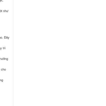
ệt,
ời như
ao. Đây
 trì
 hưởng
ỹ cho
ung