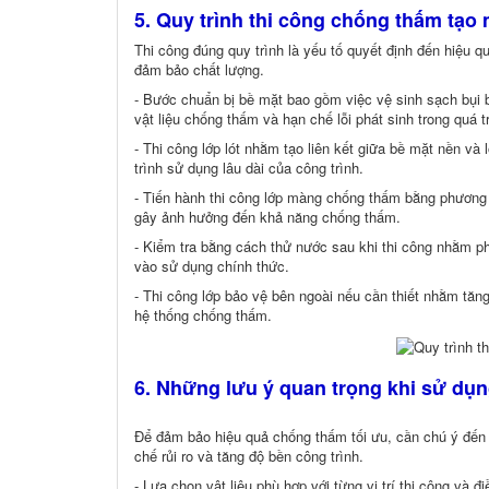
5. Quy trình thi công chống thấm tạo
Thi công đúng quy trình là yếu tố quyết định đến hiệu
đảm bảo chất lượng.
- Bước chuẩn bị bề mặt bao gồm việc vệ sinh sạch bụi 
vật liệu chống thấm và hạn chế lỗi phát sinh trong quá tr
- Thi công lớp lót nhằm tạo liên kết giữa bề mặt nền và
trình sử dụng lâu dài của công trình.
- Tiến hành thi công lớp màng chống thấm bằng phương
gây ảnh hưởng đến khả năng chống thấm.
- Kiểm tra bằng cách thử nước sau khi thi công nhằm phát
vào sử dụng chính thức.
- Thi công lớp bảo vệ bên ngoài nếu cần thiết nhằm tăn
hệ thống chống thấm.
6. Những lưu ý quan trọng khi sử dụ
Để đảm bảo hiệu quả chống thấm tối ưu, cần chú ý đến n
chế rủi ro và tăng độ bền công trình.
- Lựa chọn vật liệu phù hợp với từng vị trí thi công và