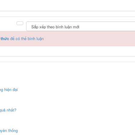
 thức
để có thể bình luận
g hiện đại
quả nhất?
uyền thống