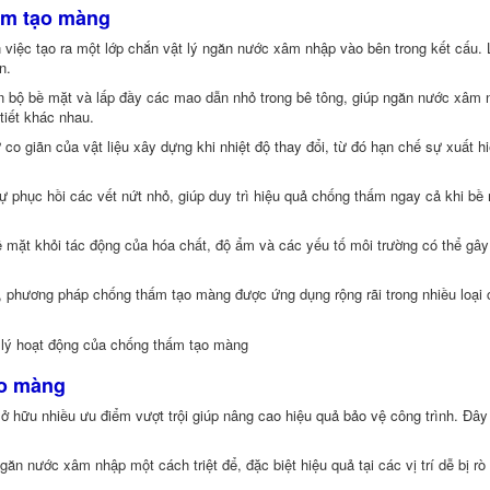
ấm tạo màng
việc tạo ra một lớp chắn vật lý ngăn nước xâm nhập vào bên trong kết cấu. 
n.
àn bộ bề mặt và lấp đầy các mao dẫn nhỏ trong bê tông, giúp ngăn nước xâm 
tiết khác nhau.
ự co giãn của vật liệu xây dựng khi nhiệt độ thay đổi, từ đó hạn chế sự xuất h
ự phục hồi các vết nứt nhỏ, giúp duy trì hiệu quả chống thấm ngay cả khi bề
mặt khỏi tác động của hóa chất, độ ẩm và các yếu tố môi trường có thể gây
, phương pháp chống thấm tạo màng được ứng dụng rộng rãi trong nhiều loại
ạo màng
ữu nhiều ưu điểm vượt trội giúp nâng cao hiệu quả bảo vệ công trình. Đây l
ăn nước xâm nhập một cách triệt để, đặc biệt hiệu quả tại các vị trí dễ bị rò 