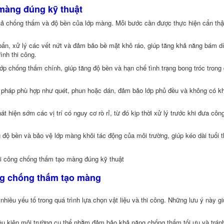
 màng đúng kỹ thuật
 quả chống thấm và độ bền của lớp màng. Mỗi bước cần được thực hiện cẩn th
bẩn, xử lý các vết nứt và đảm bảo bề mặt khô ráo, giúp tăng khả năng bám d
ình thi công.
 lớp chống thấm chính, giúp tăng độ bền và hạn chế tình trạng bong tróc trong
 pháp phù hợp như quét, phun hoặc dán, đảm bảo lớp phủ đều và không có k
 hiện sớm các vị trí có nguy cơ rò rỉ, từ đó kịp thời xử lý trước khi đưa công
g độ bền và bảo vệ lớp màng khỏi tác động của môi trường, giúp kéo dài tuổi 
ng chống thấm tạo màng
hiều yếu tố trong quá trình lựa chọn vật liệu và thi công. Những lưu ý này g
 điều kiện môi trường cụ thể nhằm đảm bảo khả năng chống thấm tối ưu và trán