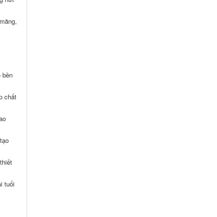
 măng,
ộ bền
p chất
cao
tạo
thiết
i tuổi