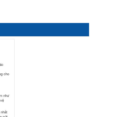
các
ng cho
ấm như
 vệ
 nhất
g nứt