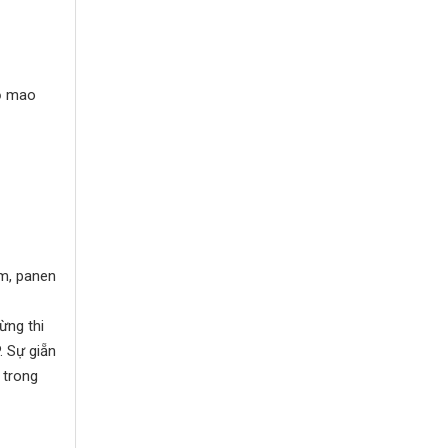
lỗ mao
m, panen
ừng thi
. Sự giẵn
 trong