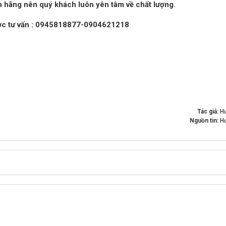
 hãng nên quý khách luôn yên tâm về chất lượng.
ợc tư vấn : 0945818877-0904621218
Tác giả:
Hư
Nguồn tin:
Hư