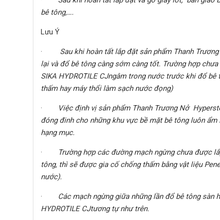
bê tông,….
Lưu Ý
·
Sau khi hoàn tất lắp đặt sản phẩm Thanh Trươn
lại và đổ bê tông càng sớm càng tốt. Trường hợp chưa
SIKA HYDROTILE CJngâm trong nước trước khi đổ bê tô
thấm hay máy thổi làm sạch nước đọng)
·
Việc định vị sản phẩm Thanh Trương Nở Hypersto
đóng đinh cho những khu vực bề mặt bê tông luôn ẩm
hạng mục.
·
Trường hợp các đường mạch ngừng chưa được lắ
tông, thì sẽ được gia cố chống thấm bằng vật liệu Pene
nước).
·
Các mạch ngừng giữa những lần đổ bê tông sàn h
HYDROTILE CJtương tự như trên.