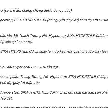
hô (có thể ẩm nhưng không được đọng nước).
erstop, SIKA HYDROTILE CJ(để nguyên giấy lót) nằm dọc theo đư
 trí cần lắp đặt Thanh Trương Nở Hyperstop, SIKA HYDROTILE CJ(dọc
ếp xúc áp lực nước).
IKA HYDROTILE CJ úp ngay lên lớp keo vừa quét cho lớp giấy lót 
iều dài Hyper seal BR - 2510 lắp đặt.
 và sản phẩm Thang Trương Nở Hyperstop, SIKA HYDROTILE CJlắp 
bỏ lớp giấy lót mặt trên.
ở Hyperstop, SIKA HYDROTILE CJkhi ghép nối chặt hai đầu sản phẩm
lắp đặt.
 bề mặt để thi công các công tác tiếp theo : ghép ván khuôn mặt còn 