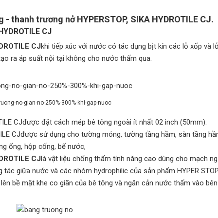
g - thanh trương nở HYPERSTOP, SIKA HYDROTILE CJ.
 HYDROTILE CJ
DROTILE CJ
khi tiếp xúc với nước có tác dụng bịt kín các lỗ xốp và 
tạo ra áp suất nội tại không cho nước thấm qua.
ruong-no-gian-no-250%-300%-khi-gap-nuoc
E CJđược đặt cách mép bê tông ngoài ít nhất 02 inch (50mm).
LE CJđược sử dụng cho tường móng, tường tầng hầm, sàn tầng hầ
ờng ống, hộp cống, bể nước,
YDROTILE CJ
là vật liệu chống thấm tính năng cao dùng cho mạch ng
ng tác giữa nước và các nhóm hydrophilic của sản phẩm HYPER STOP
g lên bề mặt khe co giãn của bê tông và ngăn cản nước thấm vào bên