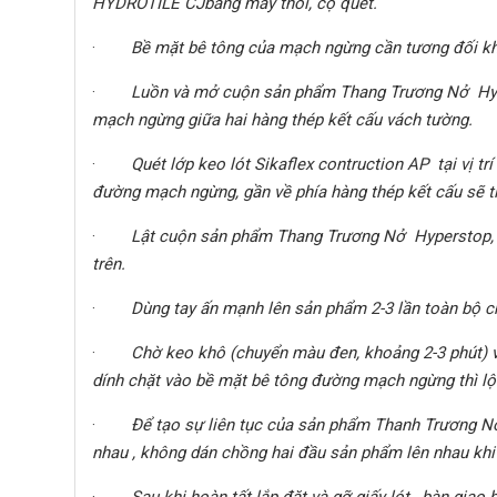
HYDROTILE CJbằng máy thổi, cọ quét.
·
Bề mặt bê tông của mạch ngừng cần tương đối k
·
Luồn và mở cuộn sản phẩm Thang Trương Nở Hyp
mạch ngừng giữa hai hàng thép kết cấu vách tường.
·
Quét lớp keo lót Sikaflex contruction AP tại vị
đường mạch ngừng, gần về phía hàng thép kết cấu sẽ ti
·
Lật cuộn sản phẩm Thang Trương Nở Hyperstop, S
trên.
·
Dùng tay ấn mạnh lên sản phẩm 2-3 lần toàn bộ ch
·
Chờ keo khô (chuyển màu đen, khoảng 2-3 phút)
dính chặt vào bề mặt bê tông đường mạch ngừng thì lột 
·
Để tạo sự liên tục của sản phẩm Thanh Trương N
nhau , không dán chồng hai đầu sản phẩm lên nhau khi 
·
Sau khi hoàn tất lắp đặt và gỡ giấy lót, bàn giao