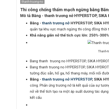
thanh-truong-no
Thi công chống thấm mạch ngừng bằng Băn
Mô tả Băng - thanh trương nở HYPERSTOP, SIKA
Băng -
thanh trương nở
HYPERSTOP, SIKA HY
quản tại khu vực mạch ngừng thi công đồng thời 
Khả năng giãn nở thể tích cực lớn: 250%
-300%
Thanh-t
Bang thanh truong no HYPERSTOP, SIKA HYDROTIL
Bang thanh truong no HYPERSTOP, SIKA HYDROTI
tường đúc sẵn, hố ga, hố thang máy, mối nối đư
Băng -
thanh trương nở HYPERSTOP
, SIKA H
công. Phản ứng trương nở là kết quả của sự tươ
nở về thể tích tạo ra một áp suất dương tác dụn
kết cấu.