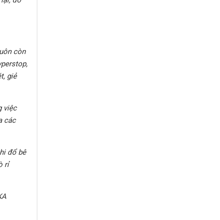
huôn còn
yperstop,
, giẻ
 việc
a các
hi đổ bê
 rỉ
KA