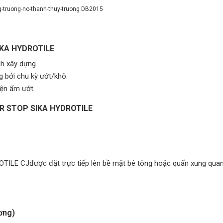
-truong-no-thanh-thuy-truong DB2015
SIKA HYDROTILE
nh xây dựng.
 bởi chu kỳ ướt/khô.
iện ẩm ướt.
PER STOP SIKA HYDROTILE
TILE CJđược đặt trực tiếp lên bề mặt bê tông hoặc quấn xung qua
ơng)