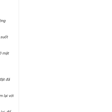
ờng
 suốt
ở mặt
đặt đã
 lại với
lại, đổ