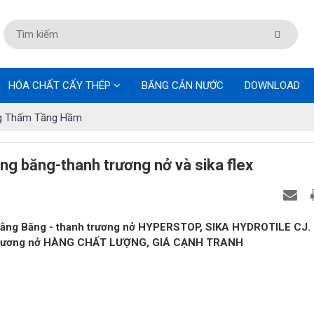
HÓA CHẤT CẤY THÉP
BĂNG CẢN NƯỚC
DOWNLOAD
g Thấm Tầng Hầm
g băng-thanh trương nở và sika flex
ằng Băng - thanh trương nở HYPERSTOP, SIKA HYDROTILE CJ.
anh trương nở HÀNG CHẤT LƯỢNG, GIÁ CẠNH TRANH