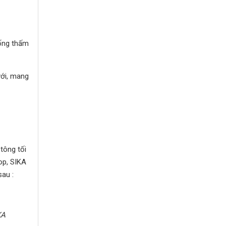
ống thấm
với, mang
tông tối
op, SIKA
au :
KA