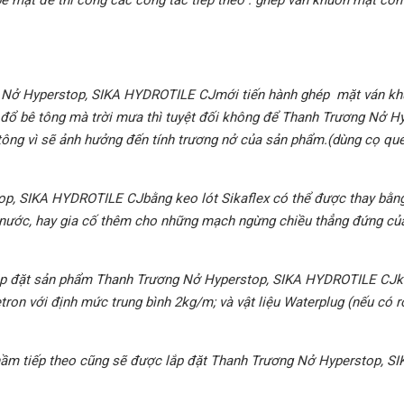
g Nở Hyperstop, SIKA HYDROTILE CJmới tiến hành ghép mặt ván k
 đổ bê tông mà trời mưa thì tuyệt đối không để Thanh Trương Nở H
ng vì sẽ ảnh hưởng đến tính trương nở của sản phẩm.(dùng cọ quét
p, SIKA HYDROTILE CJbằng keo lót Sikaflex có thể được thay bằng
 nước, hay gia cố thêm cho những mạch ngừng chiều thẳng đứng củ
p đặt sản phẩm Thanh Trương Nở Hyperstop, SIKA HYDROTILE CJk
tron với định mức trung bình 2kg/m; và vật liệu Waterplug (nếu có rò
ầm tiếp theo cũng sẽ được lắp đặt Thanh Trương Nở Hyperstop, SI