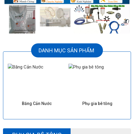
DANH MỤC SẢN PHẨM
Phụ gia bê tông
Keo PU foam xử lý nứt