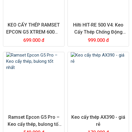
KEO CẤY THÉP RAMSET
Hilti HIT-RE 500 V4: Keo
EPCON G5 XTREM 600ML
Cấy Thép Chống Động
CHÍNH HÃNG - HOÁ CHẤT
Đất Chính Hãng
699.000 đ
999.000 đ
CẤY THÉP CHỐNG ĐỘNG
ĐẤT THẾ HỆ MỚI
Ramset Epcon G5 Pro –
Keo cấy thép AX390 - giá
Keo cấy thép, bulong tốt
rẻ
nhất