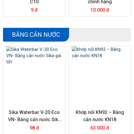
C10
chính hãng
9 đ
10.000 đ
BĂNG CẢN NƯỚC
Sika Waterbar V-20 Eco
Khớp nối KN92 – Băng
VN- Băng cản nước Sika
cản nước KN18
giá tốt
98 đ
63.000 đ