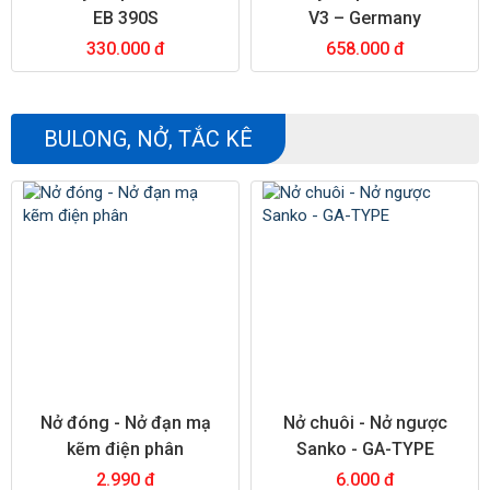
EB 390S
V3 – Germany
330.000 đ
658.000 đ
BULONG, NỞ, TẮC KÊ
Nở đóng - Nở đạn mạ
Nở chuôi - Nở ngược
kẽm điện phân
Sanko - GA-TYPE
2.990 đ
6.000 đ