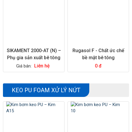
SIKAMENT 2000-AT (N) –
Rugasol F - Chất ức chế
Phụ gia sản xuất bê tông
bề mặt bê tông
Liên hệ
0 đ
Giá bán:
KEO PU FOAM XỬ LÝ NỨT