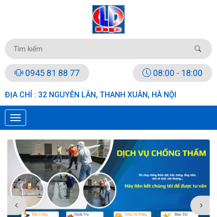
0945 81 88 77
08:00 - 18:00
ĐỊA CHỈ : 32 NGUYỄN LÂN, THANH XUÂN, HÀ NỘI