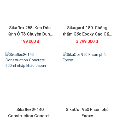
Sikaflex 258: Keo Dán
Sikagard-180: Chống
Kính Ô Tô Chuyên Dụng
thấm Gốc Epoxy Cao Cấp
Chính Hãng
– Kháng Hóa Chất Và
199.000 đ
3.799.000 đ
Chống Ăn Mòn
Sikaflex®-140
SikaCor 950 F sơn phủ
Construction Concrete
Epoxy